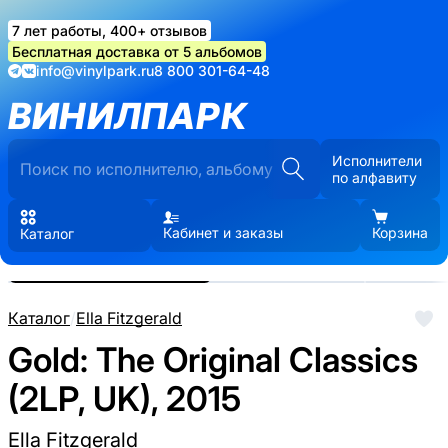
7 лет работы, 400+ отзывов
Бесплатная доставка от 5 альбомов
info@vinylpark.ru
8 800 301-64-48
ВИНИЛПАРК
Исполнители
по алфавиту
Кабинет и заказы
Корзина
Каталог
Реальные фото пластинки.
Нажмите, чтобы увеличить
Каталог
/
Ella Fitzgerald
Gold: The Original Classics
(2LP, UK), 2015
Ella Fitzgerald