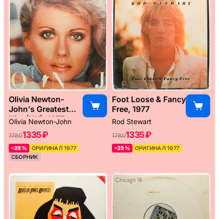
Olivia Newton-
Foot Loose & Fancy
John's Greatest
Free, 1977
Hits (UK), 1977
Olivia Newton-John
Rod Stewart
1335 ₽
1335 ₽
1780
1780
–25%
ОРИГИНАЛ 1977
–25%
ОРИГИНАЛ 1977
СБОРНИК