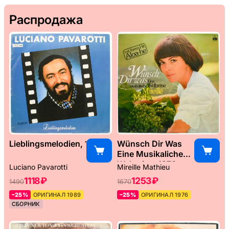
Распродажа
Lieblingsmelodien, 1989
Wünsch Dir Was
Eine Musikaliche
Weltreise, 1976
Luciano Pavarotti
Mireille Mathieu
1118 ₽
1253 ₽
1490
1670
–25%
ОРИГИНАЛ 1989
–25%
ОРИГИНАЛ 1976
СБОРНИК