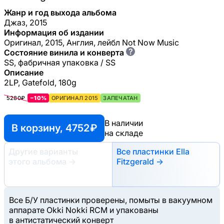
Жанр и год выхода альбома
Джаз, 2015
Информация об издании
Оригинал, 2015, Англия, лейбл Not Now Music
?
Состояние винила и конверта
SS, фабричная упаковка / SS
Описание
2LP, Gatefold, 180g
5280₽
−10%
ОРИГИНАЛ 2015
ЗАПЕЧАТАН
В наличии
В корзину, 4752 ₽
на складе
Другие варианты
Все пластинки Ella
этого альбома
→
Fitzgerald →
Все Б/У пластинки проверены, помыты в вакуумном
аппарате Okki Nokki RCM и упакованы
в антистатический конверт