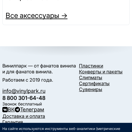
Все аксессуары →
Винилпарк — от фанатов винила
Пластинки
и для фанатов винила.
Конверты и пакеты
Слипматы
Работаем с 2019 года.
Сертификаты
Сувениры
info@vinylpark.ru
8 800 301-64-48
Звонок бесплатный
ВК
Телеграм
Доставка и оплата
Гарантия
Контакты
На сайте используются инструменты веб-аналитики (метрические