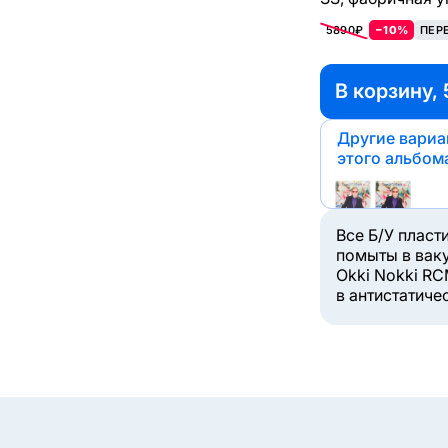
5890₽
−10%
ПЕР
В корзину, 
Другие вари
этого альбом
Все Б/У пласт
помыты в вак
Okki Nokki RC
в антистатиче