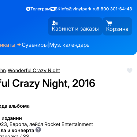
Телеграм
ВК
info@vinylpark.ru
8 800 301-64-48
Кабинет и заказы
Корзина
✦
фикаты
Сувениры
|
Муз. календарь
ohn
/
Wonderful Crazy Night
ul Crazy Night, 2016
ода альбома
 издании
23, Европа, лейбл Rocket Entertainment
?
ла и конверта
паковка / SS