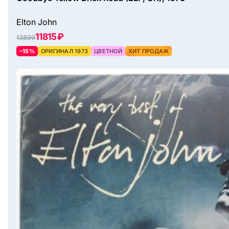
Elton John
11815 ₽
13899
–15%
ОРИГИНАЛ 1973
ЦВЕТНОЙ
ХИТ ПРОДАЖ