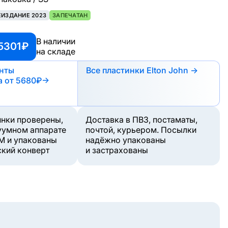
ЕИЗДАНИЕ 2023
ЗАПЕЧАТАН
В наличии
5301 ₽
на складе
анты
Все пластинки Elton John →
а
от 5680₽
→
инки проверены,
Доставка в ПВЗ, постаматы,
уумном аппарате
почтой, курьером. Посылки
M и упакованы
надёжно упакованы
ский конверт
и застрахованы