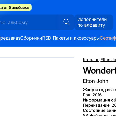
а от 5 альбомов
Исполнители
по алфавиту
редзаказ
Сборники
RSD
|
Пакеты и аксессуары
Серти
Каталог
/
Elton J
Wonderf
Elton John
Жанр и год вых
Рок, 2016
Информация об
Переиздание, 20
Состояние вини
SS, фабричная у