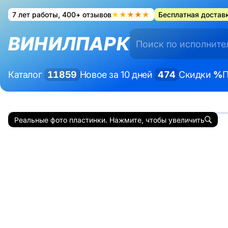
7 лет работы, 400+ отзывов
★★★★★
Бесплатная доставк
ВИНИЛПАРК
Каталог
11859
Новое за 10 дней
474
Скидки
%
П
Реальные фото пластинки. Нажмите, чтобы увеличить