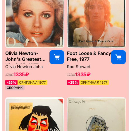
Olivia Newton-
Foot Loose & Fancy
John's Greatest
Free, 1977
Hits (UK), 1977
Olivia Newton-John
Rod Stewart
1335 ₽
1335 ₽
1780
1780
–25%
ОРИГИНАЛ 1977
–25%
ОРИГИНАЛ 1977
СБОРНИК