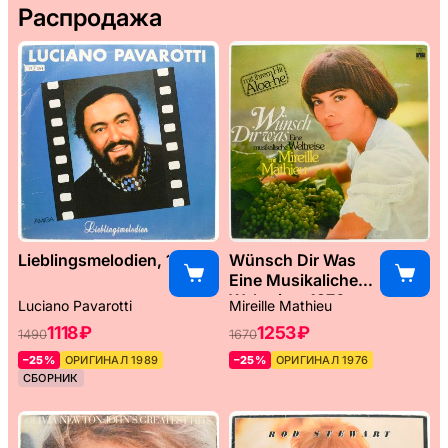
Распродажа
Lieblingsmelodien, 1989
Wünsch Dir Was
Eine Musikaliche
Weltreise, 1976
Luciano Pavarotti
Mireille Mathieu
1118 ₽
1253 ₽
1490
1670
–25%
ОРИГИНАЛ 1989
–25%
ОРИГИНАЛ 1976
СБОРНИК