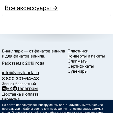
Все аксессуары →
Винилпарк — от фанатов винила
Пластинки
и для фанатов винила.
Конверты и пакеты
Слипматы
Работаем с 2019 года.
Сертификаты
Сувениры
info@vinylpark.ru
8 800 301-64-48
Звонок бесплатный
ВК
Телеграм
Доставка и оплата
Гарантия
Контакты
На сайте используются инструменты веб-аналитики (метрические
Статьи
программы) и файлы cookie для повышения качества оказываемых
услуг. Оставаясь на сайте, вы даёте согласие на их использование.