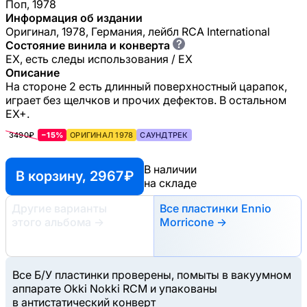
Поп, 1978
Информация об издании
Оригинал, 1978, Германия, лейбл RCA International
?
Состояние винила и конверта
EX, есть следы использования / EX
Описание
На стороне 2 есть длинный поверхностный царапок,
играет без щелчков и прочих дефектов. В остальном
ЕХ+.
3490₽
−15%
ОРИГИНАЛ 1978
САУНДТРЕК
В наличии
В корзину, 2967 ₽
на складе
Другие варианты
Все пластинки Ennio
этого альбома
→
Morricone →
Все Б/У пластинки проверены, помыты в вакуумном
аппарате Okki Nokki RCM и упакованы
в антистатический конверт