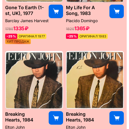
Gone To Earth (1-
My Life For A
st, UK), 1977
Song, 1983
Barclay James Harvest
Placido Domingo
1335 ₽
1365 ₽
1780
1820
–25%
ОРИГИНАЛ 1977
–25%
ОРИГИНАЛ 1983
ХИТ ПРОДАЖ
Breaking
Breaking
Hearts, 1984
Hearts, 1984
Elton John
Elton John