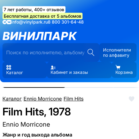
7 лет работы, 400+ отзывов
Бесплатная доставка от 5 альбомов
info@vinylpark.ru
8 800 301-64-48
ВИНИЛПАРК
Исполнители
по алфавиту
Кабинет и заказы
Корзина
Каталог
Реальные фото пластинки.
Нажмите, чтобы увеличить
Каталог
/
Ennio Morricone
/
Film Hits
Film Hits, 1978
Ennio Morricone
Жанр и год выхода альбома