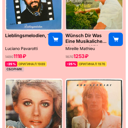
Lieblingsmelodien, 1989
Wünsch Dir Was
Eine Musikaliche
Weltreise, 1976
Luciano Pavarotti
Mireille Mathieu
1118 ₽
1253 ₽
1490
1670
–25%
ОРИГИНАЛ 1989
–25%
ОРИГИНАЛ 1976
СБОРНИК