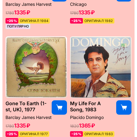
Barclay James Harvest
Chicago
1335 ₽
1335 ₽
1780
1780
–25%
ОРИГИНАЛ 1984
–25%
ОРИГИНАЛ 1982
ПОПУЛЯРНО
Gone To Earth (1-
My Life For A
st, UK), 1977
Song, 1983
Barclay James Harvest
Placido Domingo
1335 ₽
1365 ₽
1780
1820
–25%
ОРИГИНАЛ 1977
–25%
ОРИГИНАЛ 1983