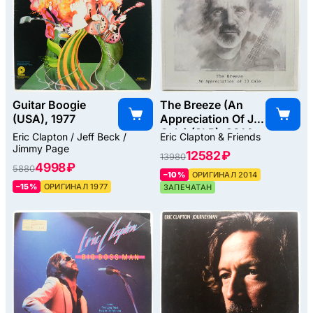
Guitar Boogie
The Breeze (An
(USA), 1977
Appreciation Of JJ
Cale) (2LP), 2014
Eric Clapton / Jeff Beck /
Eric Clapton & Friends
Jimmy Page
12582 ₽
13980
4998 ₽
5880
–10%
ОРИГИНАЛ 2014
–15%
ОРИГИНАЛ 1977
ЗАПЕЧАТАН