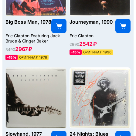
Big Boss Man, 1978
Journeyman, 1990
Eric Clapton Featuring Jack
Eric Clapton
Bruce & Ginger Baker
2542 ₽
2990
2967 ₽
3490
–15%
ОРИГИНАЛ 1990
–15%
ОРИГИНАЛ 1978
Slowhand, 1977
24 Nights: Blues