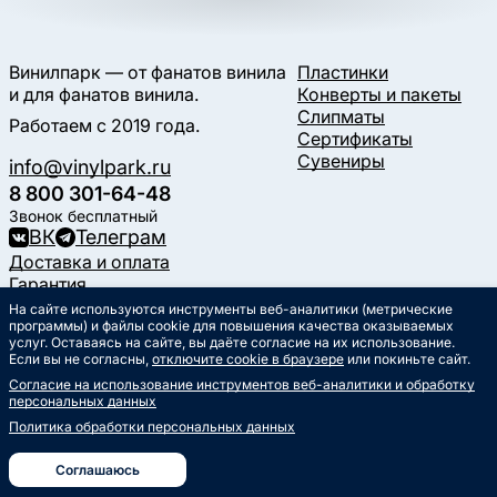
Винилпарк — от фанатов винила
Пластинки
и для фанатов винила.
Конверты и пакеты
Слипматы
Работаем с 2019 года.
Сертификаты
Сувениры
info@vinylpark.ru
8 800 301-64-48
Звонок бесплатный
ВК
Телеграм
Доставка и оплата
Гарантия
Контакты
На сайте используются инструменты веб-аналитики (метрические
программы) и файлы cookie для повышения качества оказываемых
Статьи
услуг. Оставаясь на сайте, вы даёте согласие на их использование.
Музыкальный календарь
Если вы не согласны,
отключите cookie в браузере
или покиньте сайт.
Документы
Согласие на использование инструментов веб-аналитики и обработку
Публичная оферта
персональных данных
Политика обработки
персональных данных
Политика обработки персональных данных
Согласие на обработку
персональных данных
Соглашаюсь