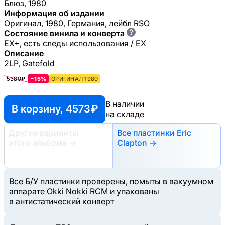
Блюз, 1980
Информация об издании
Оригинал, 1980, Германия, лейбл RSO
?
Состояние винила и конверта
EX+, есть следы использования / EX
Описание
2LP, Gatefold
5380₽
−15%
ОРИГИНАЛ 1980
В наличии
В корзину, 4573 ₽
на складе
Другие варианты
Все пластинки Eric
этого альбома
→
Clapton →
Все Б/У пластинки проверены, помыты в вакуумном
аппарате Okki Nokki RCM и упакованы
в антистатический конверт