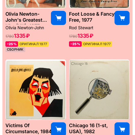
Olivia Newton-
Foot Loose & Fancy
John's Greatest
Free, 1977
Hits (UK), 1977
Olivia Newton-John
Rod Stewart
1335 ₽
1335 ₽
1780
1780
–25%
ОРИГИНАЛ 1977
–25%
ОРИГИНАЛ 1977
СБОРНИК
Victims Of
Chicago 16 (1-st,
Circumstance, 1984
USA), 1982