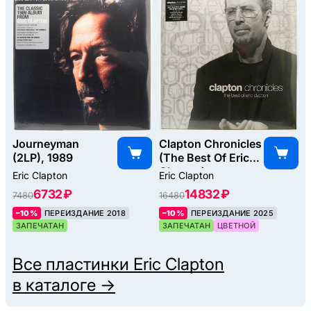
Journeyman
Clapton Chronicles
(2LP), 1989
(The Best Of Eric
Clapton)
Eric Clapton
Eric Clapton
(2LP), 1999
6732 ₽
14832 ₽
7480
16480
–10%
ПЕРЕИЗДАНИЕ 2018
–10%
ПЕРЕИЗДАНИЕ 2025
ЗАПЕЧАТАН
ЗАПЕЧАТАН
ЦВЕТНОЙ
Все пластинки
Eric Clapton
в каталоге →