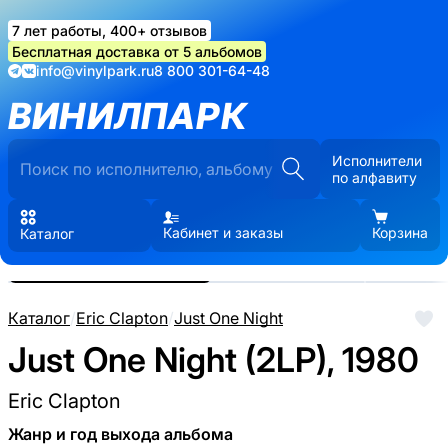
7 лет работы, 400+ отзывов
Бесплатная доставка от 5 альбомов
info@vinylpark.ru
8 800 301-64-48
ВИНИЛПАРК
Исполнители
по алфавиту
Кабинет и заказы
Корзина
Каталог
Реальные фото пластинки.
Нажмите, чтобы увеличить
Каталог
/
Eric Clapton
/
Just One Night
Just One Night (2LP), 1980
Eric Clapton
Жанр и год выхода альбома