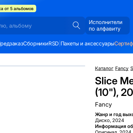
а от 5 альбомов
Исполнители
по алфавиту
редзаказ
Сборники
RSD
|
Пакеты и аксессуары
Серти
Каталог
/
Fancy
/
S
Slice Me
(10"), 2
Fancy
Жанр и год вых
Диско, 2024
Информация об
Оригинал, 2024,