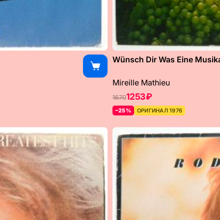
Wünsch Dir Was Eine Musikal
Mireille Mathieu
1253 ₽
1670
–25%
ОРИГИНАЛ 1976