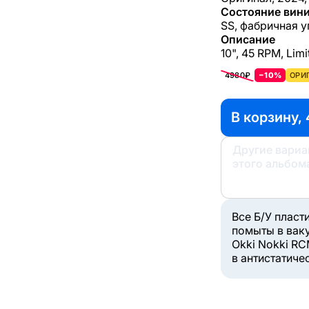
Состояние вини
SS, фабричная у
Описание
10", 45 RPM, Lim
4980₽
−10%
ОРИ
В корзину, 
Другие вари
этого альбом
Все Б/У пласт
помыты в вак
Okki Nokki RC
в антистатиче