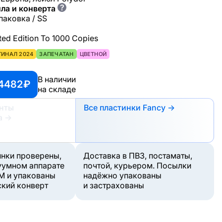
?
ла и конверта
паковка / SS
ited Edition To 1000 Copies
ГИНАЛ 2024
ЗАПЕЧАТАН
ЦВЕТНОЙ
В наличии
4482 ₽
на складе
анты
Все пластинки Fancy →
а
→
инки проверены,
Доставка в ПВЗ, постаматы,
уумном аппарате
почтой, курьером. Посылки
M и упакованы
надёжно упакованы
ский конверт
и застрахованы