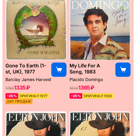
Gone To Earth (1-
My Life For A
st, UK), 1977
Song, 1983
Barclay James Harvest
Placido Domingo
1335 ₽
1365 ₽
1780
1820
–25%
ОРИГИНАЛ 1977
–25%
ОРИГИНАЛ 1983
ХИТ ПРОДАЖ