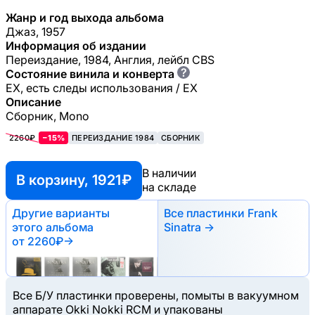
Жанр и год выхода альбома
Джаз, 1957
Информация об издании
Переиздание, 1984, Англия, лейбл CBS
?
Состояние винила и конверта
EX, есть следы использования / EX
Описание
Сборник, Mono
2260₽
−15%
ПЕРЕИЗДАНИЕ 1984
СБОРНИК
В наличии
В корзину, 1921 ₽
на складе
Другие варианты
Все пластинки Frank
этого альбома
Sinatra →
от 2260₽
→
Все Б/У пластинки проверены, помыты в вакуумном
аппарате Okki Nokki RCM и упакованы