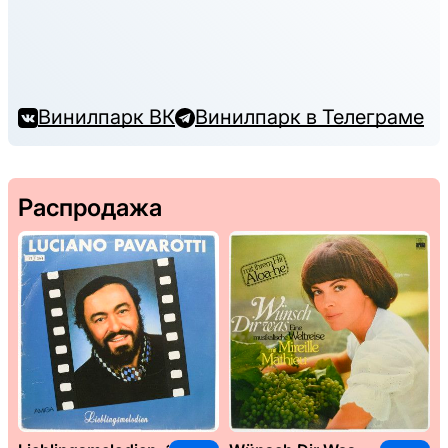
Винилпарк ВК
Винилпарк в Телеграме
Распродажа