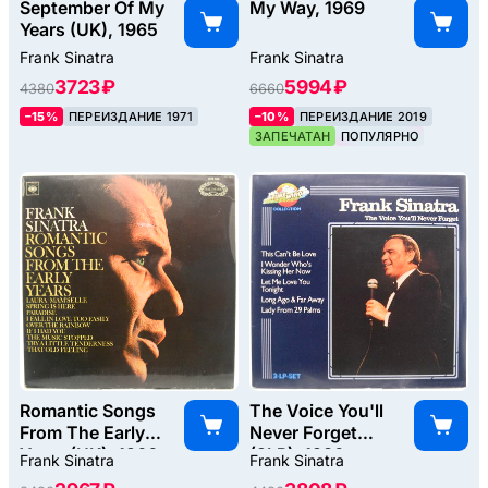
September Of My
My Way, 1969
Years (UK), 1965
Frank Sinatra
Frank Sinatra
3723 ₽
5994 ₽
4380
6660
–15%
ПЕРЕИЗДАНИЕ 1971
–10%
ПЕРЕИЗДАНИЕ 2019
ЗАПЕЧАТАН
ПОПУЛЯРНО
Romantic Songs
The Voice You'll
From The Early
Never Forget
Years (UK), 1966
(2LP), 1980
Frank Sinatra
Frank Sinatra