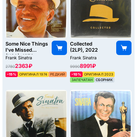
Some Nice Things
Collected
I've Missed
(2LP), 2022
(USA), 1974
Frank Sinatra
Frank Sinatra
2363 ₽
8991 ₽
2780
9990
–15%
ОРИГИНАЛ 1974
РЕДКИЙ
–10%
ОРИГИНАЛ 2023
ЗАПЕЧАТАН
СБОРНИК