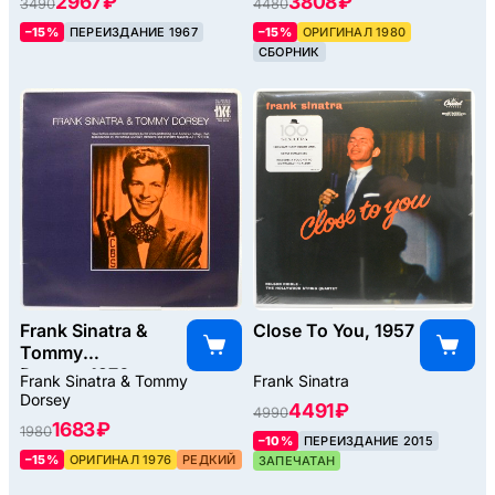
2967 ₽
3808 ₽
3490
4480
–15%
ПЕРЕИЗДАНИЕ 1967
–15%
ОРИГИНАЛ 1980
СБОРНИК
Frank Sinatra &
Close To You, 1957
Tommy
Dorsey, 1976
Frank Sinatra & Tommy
Frank Sinatra
Dorsey
4491 ₽
4990
1683 ₽
1980
–10%
ПЕРЕИЗДАНИЕ 2015
–15%
ОРИГИНАЛ 1976
РЕДКИЙ
ЗАПЕЧАТАН