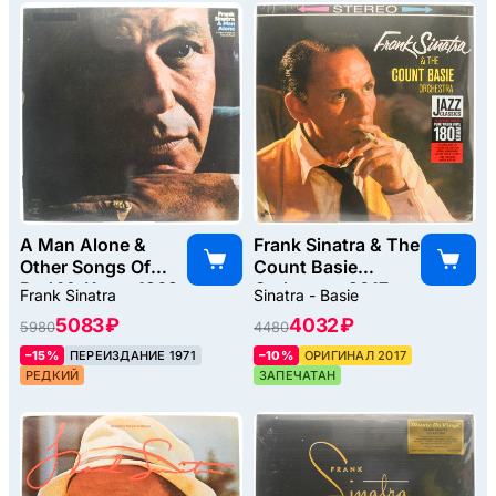
A Man Alone &
Frank Sinatra & The
Other Songs Of
Count Basie
Rod McKuen, 1969
Orchestra, 2017
Frank Sinatra
Sinatra - Basie
5083 ₽
4032 ₽
5980
4480
–15%
ПЕРЕИЗДАНИЕ 1971
–10%
ОРИГИНАЛ 2017
РЕДКИЙ
ЗАПЕЧАТАН