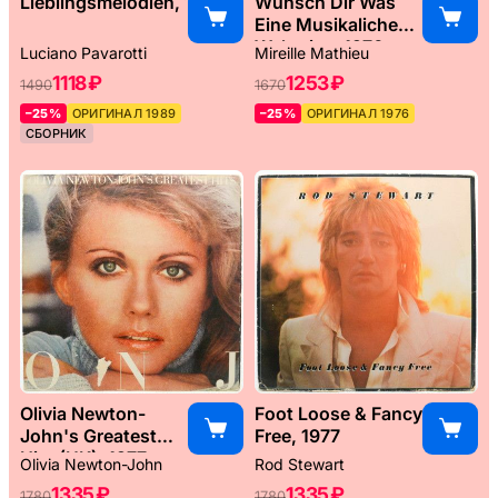
Lieblingsmelodien, 1989
Wünsch Dir Was
Eine Musikaliche
Weltreise, 1976
Luciano Pavarotti
Mireille Mathieu
1118 ₽
1253 ₽
1490
1670
–25%
ОРИГИНАЛ 1989
–25%
ОРИГИНАЛ 1976
СБОРНИК
Olivia Newton-
Foot Loose & Fancy
John's Greatest
Free, 1977
Hits (UK), 1977
Olivia Newton-John
Rod Stewart
1335 ₽
1335 ₽
1780
1780