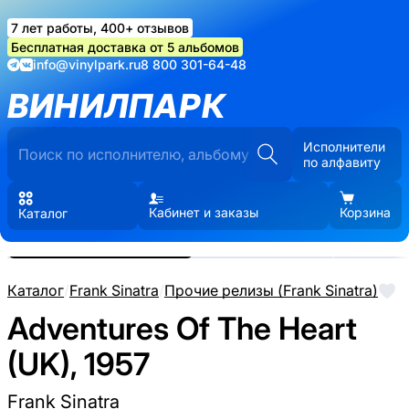
7 лет работы, 400+ отзывов
Бесплатная доставка от 5 альбомов
info@vinylpark.ru
8 800 301-64-48
ВИНИЛПАРК
Исполнители
по алфавиту
Кабинет и заказы
Корзина
Каталог
Реальные фото пластинки.
Нажмите, чтобы увеличить
Каталог
/
Frank Sinatra
/
Прочие релизы (Frank Sinatra)
Adventures Of The Heart
(UK), 1957
Frank Sinatra