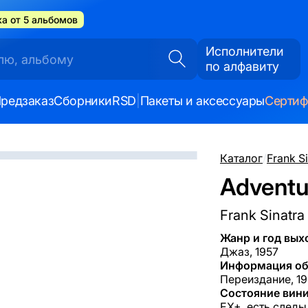
а от 5 альбомов
Исполнители
по алфавиту
редзаказ
Сборники
RSD
|
Пакеты и аксессуары
Серти
Каталог
/
Frank S
Adventu
Frank Sinatra
Жанр и год вых
Джаз, 1957
Информация об
Переиздание, 19
Состояние вини
EX+, есть следы