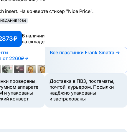
ch insert. На конверте стикер "Nice Price".
ЕИЗДАНИЕ 1984
В наличии
2873 ₽
на складе
анты
Все пластинки Frank Sinatra →
а
от 2260₽
→
инки проверены,
Доставка в ПВЗ, постаматы,
уумном аппарате
почтой, курьером. Посылки
M и упакованы
надёжно упакованы
ский конверт
и застрахованы