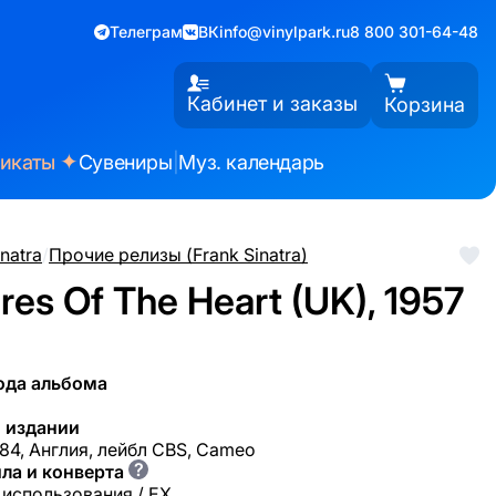
Телеграм
ВК
info@vinylpark.ru
8 800 301-64-48
Кабинет и заказы
Корзина
✦
фикаты
Сувениры
|
Муз. календарь
inatra
/
Прочие релизы (Frank Sinatra)
res Of The Heart (UK), 1957
ода альбома
 издании
84, Англия, лейбл CBS, Cameo
?
ла и конверта
 использования / EX