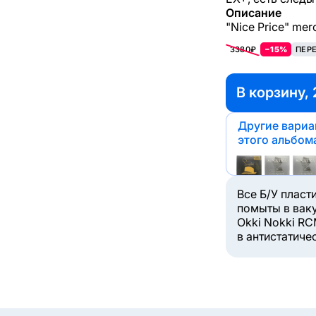
Описание
"Nice Price" mer
3380₽
−15%
ПЕР
В корзину, 
Другие вари
этого альбом
Все Б/У пласт
помыты в вак
Okki Nokki RC
в антистатиче