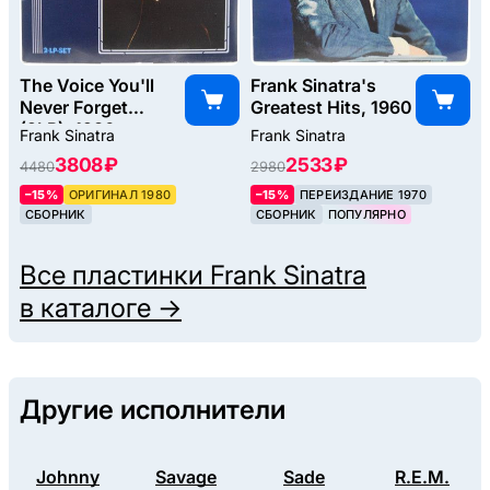
The Voice You'll
Frank Sinatra's
Never Forget
Greatest Hits, 1960
(2LP), 1980
Frank Sinatra
Frank Sinatra
3808 ₽
2533 ₽
4480
2980
–15%
ОРИГИНАЛ 1980
–15%
ПЕРЕИЗДАНИЕ 1970
СБОРНИК
СБОРНИК
ПОПУЛЯРНО
Все пластинки
Frank Sinatra
в каталоге →
Другие исполнители
Johnny
Savage
Sade
R.E.M.