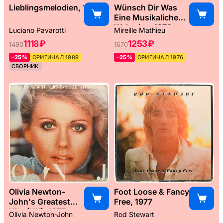
Lieblingsmelodien, 1989
Wünsch Dir Was
Eine Musikaliche
Weltreise, 1976
Luciano Pavarotti
Mireille Mathieu
1118 ₽
1253 ₽
1490
1670
–25%
ОРИГИНАЛ 1989
–25%
ОРИГИНАЛ 1976
СБОРНИК
Olivia Newton-
Foot Loose & Fancy
John's Greatest
Free, 1977
Hits (UK), 1977
Olivia Newton-John
Rod Stewart