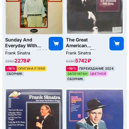
Sunday And
The Great
Everyday With
American
Frank Sinatra, 1969
Songbook (The
Frank Sinatra
Frank Sinatra
Standards Bob
2278 ₽
5742 ₽
2680
6380
Sang) (2LP), 2017
–15%
ОРИГИНАЛ 1969
–10%
ПЕРЕИЗДАНИЕ 2024
СБОРНИК
ЗАПЕЧАТАН
ЦВЕТНОЙ
СБОРНИК