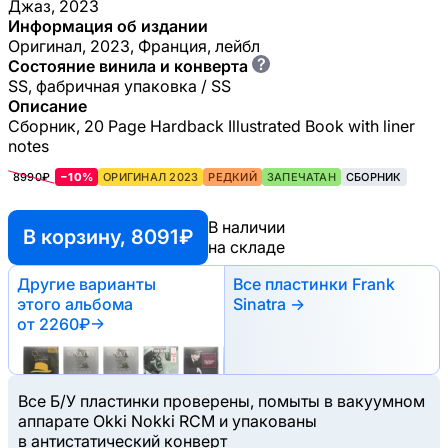
Джаз, 2023
Информация об издании
Оригинал, 2023, Франция, лейбл
?
Состояние винила и конверта
SS, фабричная упаковка / SS
Описание
Сборник, 20 Page Hardback Illustrated Book with liner
notes
8990₽
−10%
ОРИГИНАЛ 2023
РЕДКИЙ
ЗАПЕЧАТАН
СБОРНИК
В наличии
В корзину, 8091 ₽
на складе
Другие варианты
Все пластинки Frank
этого альбома
Sinatra →
от 2260₽
→
Все Б/У пластинки проверены, помыты в вакуумном
аппарате Okki Nokki RCM и упакованы
в антистатический конверт