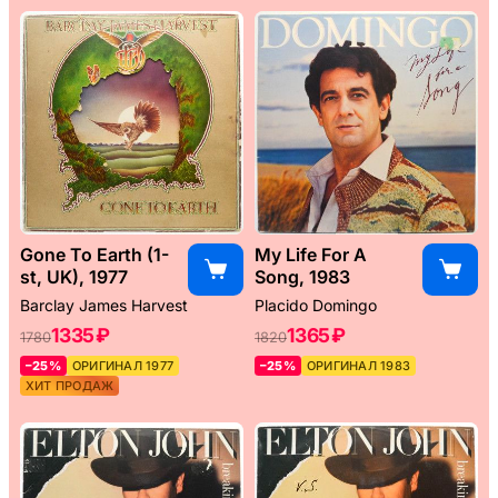
Gone To Earth (1-
My Life For A
st, UK), 1977
Song, 1983
Barclay James Harvest
Placido Domingo
1335 ₽
1365 ₽
1780
1820
–25%
ОРИГИНАЛ 1977
–25%
ОРИГИНАЛ 1983
ХИТ ПРОДАЖ