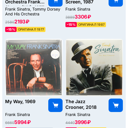
Orchestra Frank
Screen, 1987
Sinatra (UK), 1977
Frank Sinatra, Tommy Dorsey
Frank Sinatra
And His Orchestra
3306 ₽
3889
2193 ₽
2580
–15%
ОРИГИНАЛ 1987
–15%
ОРИГИНАЛ 1977
My Way, 1969
The Jazz
Crooner, 2018
Frank Sinatra
Frank Sinatra
5994 ₽
3996 ₽
6660
4440