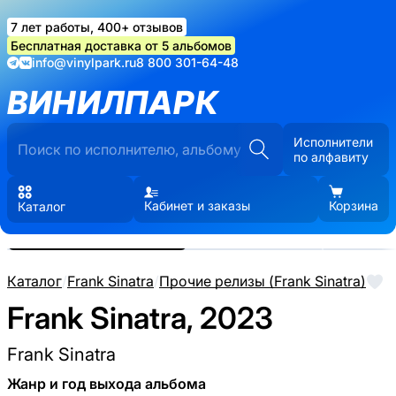
7 лет работы, 400+ отзывов
Бесплатная доставка от 5 альбомов
info@vinylpark.ru
8 800 301-64-48
ВИНИЛПАРК
Исполнители
по алфавиту
Кабинет и заказы
Корзина
Каталог
Реальные фото пластинки.
Нажмите, чтобы увеличить
Каталог
/
Frank Sinatra
/
Прочие релизы (Frank Sinatra)
Frank Sinatra, 2023
Frank Sinatra
Жанр и год выхода альбома