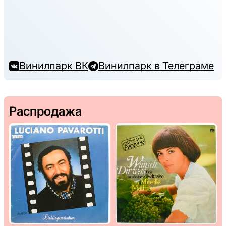
Винилпарк ВК
Винилпарк в Телеграме
Распродажа