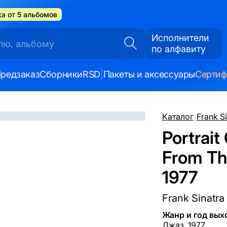
а от 5 альбомов
Исполнители
по алфавиту
редзаказ
Сборники
RSD
|
Пакеты и аксессуары
Серти
Каталог
/
Frank S
Portrait
From The
1977
Frank Sinatra
Жанр и год вых
Джаз, 1977