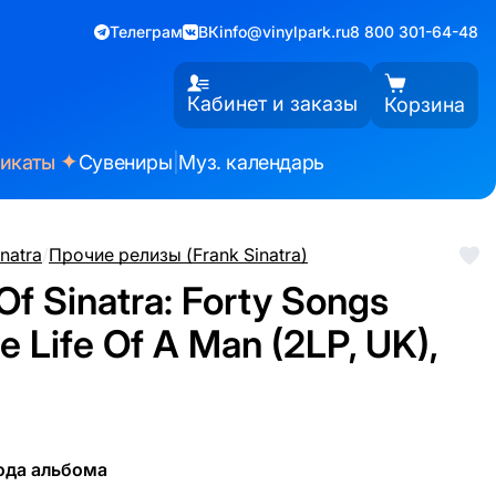
Телеграм
ВК
info@vinylpark.ru
8 800 301-64-48
Кабинет и заказы
Корзина
✦
фикаты
Сувениры
|
Муз. календарь
inatra
/
Прочие релизы (Frank Sinatra)
 Of Sinatra: Forty Songs
 Life Of A Man (2LP, UK),
ода альбома