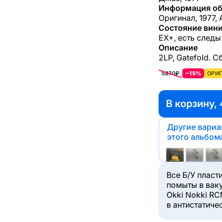
Информация об
Оригинал, 1977, 
Состояние вини
EX+, есть следы
Описание
2LP, Gatefold. 
5870₽
−15%
ОРИГ
В корзину,
Другие вари
этого альбом
Все Б/У пласт
помыты в вак
Okki Nokki RC
в антистатиче