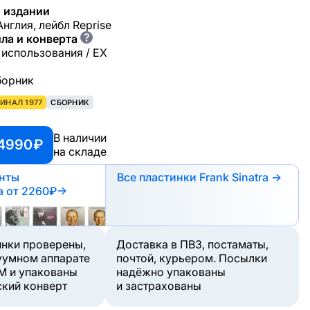
 издании
Англия, лейбл Reprise
?
ла и конверта
 использования / EX
Сборник
ИНАЛ 1977
СБОРНИК
В наличии
 4990 ₽
на складе
анты
Все пластинки Frank Sinatra →
а
от 2260₽
→
инки проверены,
Доставка в ПВЗ, постаматы,
уумном аппарате
почтой, курьером. Посылки
M и упакованы
надёжно упакованы
ский конверт
и застрахованы