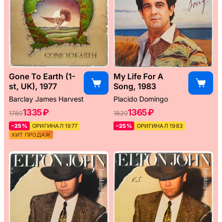
Gone To Earth (1-
My Life For A
st, UK), 1977
Song, 1983
Barclay James Harvest
Placido Domingo
1335 ₽
1365 ₽
1780
1820
–25%
ОРИГИНАЛ 1977
–25%
ОРИГИНАЛ 1983
ХИТ ПРОДАЖ