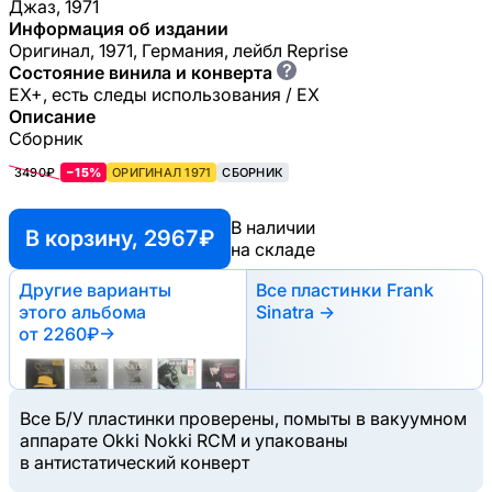
Джаз, 1971
Информация об издании
Оригинал, 1971, Германия, лейбл Reprise
?
Состояние винила и конверта
EX+, есть следы использования / EX
Описание
Сборник
3490₽
−15%
ОРИГИНАЛ 1971
СБОРНИК
В наличии
В корзину, 2967 ₽
на складе
Другие варианты
Все пластинки Frank
этого альбома
Sinatra →
от 2260₽
→
Все Б/У пластинки проверены, помыты в вакуумном
аппарате Okki Nokki RCM и упакованы
в антистатический конверт