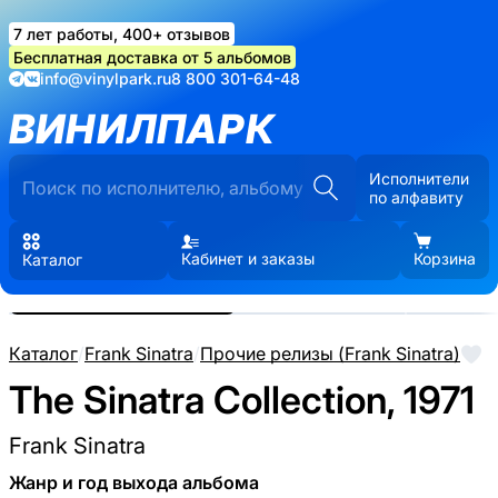
7 лет работы, 400+ отзывов
Бесплатная доставка от 5 альбомов
info@vinylpark.ru
8 800 301-64-48
ВИНИЛПАРК
Исполнители
по алфавиту
Кабинет и заказы
Корзина
Каталог
Реальные фото пластинки.
Нажмите, чтобы увеличить
Каталог
/
Frank Sinatra
/
Прочие релизы (Frank Sinatra)
The Sinatra Collection, 1971
Frank Sinatra
Жанр и год выхода альбома