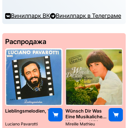
Винилпарк ВК
Винилпарк в Телеграме
Распродажа
Lieblingsmelodien, 1989
Wünsch Dir Was
Eine Musikaliche
Weltreise, 1976
Luciano Pavarotti
Mireille Mathieu