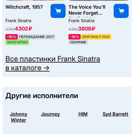
Witchcraft, 1957
The Voice You'll
Never Forget
(2LP), 1980
Frank Sinatra
Frank Sinatra
4302 ₽
3808 ₽
4780
4480
–10%
ПЕРЕИЗДАНИЕ 2017
–15%
ОРИГИНАЛ 1980
ЗАПЕЧАТАН
СБОРНИК
Все пластинки
Frank Sinatra
в каталоге →
Другие исполнители
Johnny
Journey
HIM
Syd Barrett
Winter