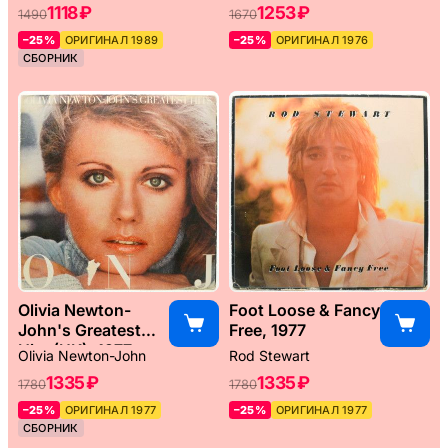
1118 ₽
1253 ₽
1490
1670
–25%
ОРИГИНАЛ 1989
–25%
ОРИГИНАЛ 1976
СБОРНИК
Olivia Newton-
Foot Loose & Fancy
John's Greatest
Free, 1977
Hits (UK), 1977
Olivia Newton-John
Rod Stewart
1335 ₽
1335 ₽
1780
1780
–25%
ОРИГИНАЛ 1977
–25%
ОРИГИНАЛ 1977
СБОРНИК