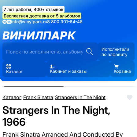
7 лет работы, 400+ отзывов
Бесплатная доставка от 5 альбомов
info@vinylpark.ru
8 800 301-64-48
ВИНИЛПАРК
Исполнители
по алфавиту
Кабинет и заказы
Корзина
Каталог
Реальные фото пластинки.
Нажмите, чтобы увеличить
Каталог
/
Frank Sinatra
/
Strangers In The Night
Strangers In The Night,
1966
Frank Sinatra Arranged And Conducted By