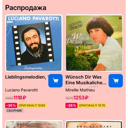
Распродажа
Lieblingsmelodien, 1989
Wünsch Dir Was
Eine Musikaliche
Weltreise, 1976
Luciano Pavarotti
Mireille Mathieu
1118 ₽
1253 ₽
1490
1670
–25%
ОРИГИНАЛ 1989
–25%
ОРИГИНАЛ 1976
СБОРНИК