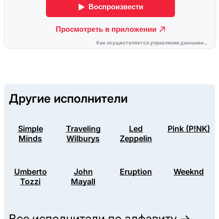
Другие исполнители
Simple
Traveling
Led
Pink (P!NK)
Minds
Wilburys
Zeppelin
Umberto
John
Eruption
Weeknd
Tozzi
Mayall
Все исполнители по алфавиту →