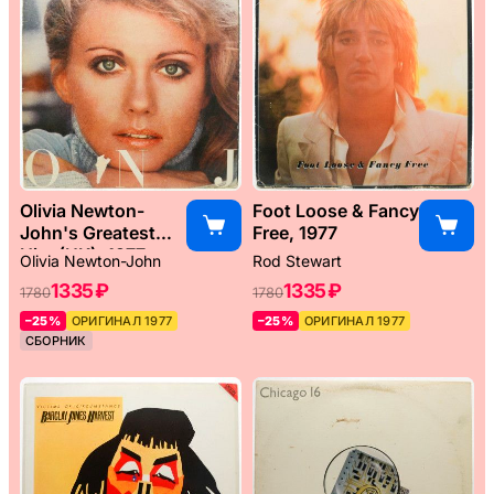
Olivia Newton-
Foot Loose & Fancy
John's Greatest
Free, 1977
Hits (UK), 1977
Olivia Newton-John
Rod Stewart
1335 ₽
1335 ₽
1780
1780
–25%
ОРИГИНАЛ 1977
–25%
ОРИГИНАЛ 1977
СБОРНИК