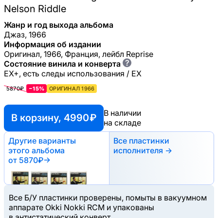
Nelson Riddle
Жанр и год выхода альбома
Джаз, 1966
Информация об издании
Оригинал, 1966, Франция, лейбл Reprise
?
Состояние винила и конверта
EX+, есть следы использования / EX
5870₽
−15%
ОРИГИНАЛ 1966
В наличии
В корзину, 4990 ₽
на складе
Другие варианты
Все пластинки
этого альбома
исполнителя →
от 5870₽
→
Все Б/У пластинки проверены, помыты в вакуумном
аппарате Okki Nokki RCM и упакованы
в антистатический конверт