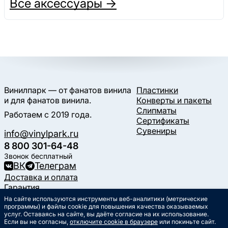
Все аксессуары →
Винилпарк — от фанатов винила
Пластинки
и для фанатов винила.
Конверты и пакеты
Слипматы
Работаем с 2019 года.
Сертификаты
Сувениры
info@vinylpark.ru
8 800 301-64-48
Звонок бесплатный
ВК
Телеграм
Доставка и оплата
Гарантия
Контакты
На сайте используются инструменты веб-аналитики (метрические
программы) и файлы cookie для повышения качества оказываемых
Статьи
услуг. Оставаясь на сайте, вы даёте согласие на их использование.
Музыкальный календарь
Если вы не согласны,
отключите cookie в браузере
или покиньте сайт.