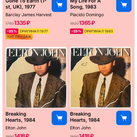
Gone To Earth (1-
My Life For A
st, UK), 1977
Song, 1983
Barclay James Harvest
Placido Domingo
1335 ₽
1365 ₽
1780
1820
–25%
ОРИГИНАЛ 1977
–25%
ОРИГИНАЛ 1983
ХИТ ПРОДАЖ
Breaking
Breaking
Hearts, 1984
Hearts, 1984
Elton John
Elton John
1418 ₽
1418 ₽
1890
1890