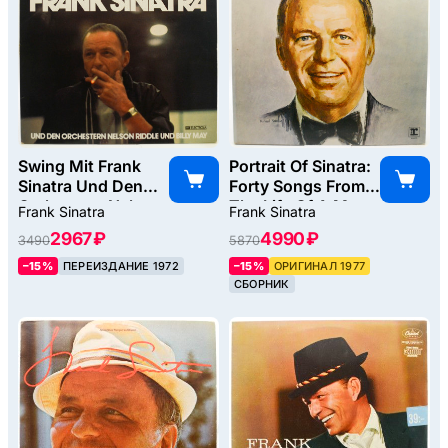
Swing Mit Frank
Portrait Of Sinatra:
Sinatra Und Den
Forty Songs From
Orchestern Nelson
The Life Of A Man
Frank Sinatra
Frank Sinatra
Riddle Und Billy
(2LP, UK), 1977
2967 ₽
4990 ₽
3490
5870
May, 1963
–15%
ПЕРЕИЗДАНИЕ 1972
–15%
ОРИГИНАЛ 1977
СБОРНИК