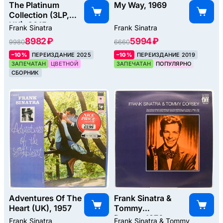
The Platinum
My Way, 1969
Collection (3LP,
UK), 2015
Frank Sinatra
Frank Sinatra
8982 ₽
5994 ₽
9980
6660
–10%
ПЕРЕИЗДАНИЕ 2025
–10%
ПЕРЕИЗДАНИЕ 2019
ЗАПЕЧАТАН
ЦВЕТНОЙ
ЗАПЕЧАТАН
ПОПУЛЯРНО
СБОРНИК
Adventures Of The
Frank Sinatra &
Heart (UK), 1957
Tommy
Dorsey, 1976
Frank Sinatra
Frank Sinatra & Tommy