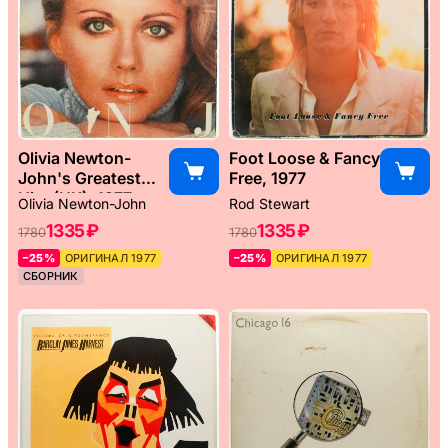
Olivia Newton-
Foot Loose & Fancy
John's Greatest
Free, 1977
Hits (UK), 1977
Olivia Newton-John
Rod Stewart
1335 ₽
1335 ₽
1780
1780
–25%
ОРИГИНАЛ 1977
–25%
ОРИГИНАЛ 1977
СБОРНИК