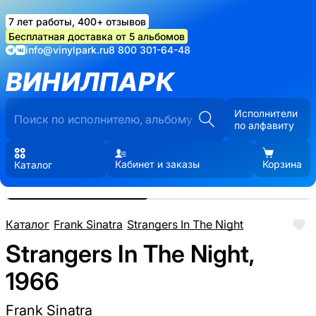
7 лет работы, 400+ отзывов
Бесплатная доставка от 5 альбомов
info@vinylpark.ru
8 800 301-64-48
ВИНИЛПАРК
Исполнители
по алфавиту
Кабинет и заказы
Корзина
Каталог
Реальные фото пластинки.
Нажмите, чтобы увеличить
Каталог
/
Frank Sinatra
/
Strangers In The Night
Strangers In The Night,
1966
Frank Sinatra