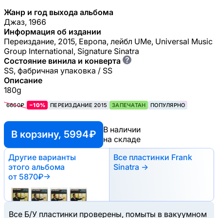
Жанр и год выхода альбома
Джаз, 1966
Информация об издании
Переиздание, 2015, Европа, лейбл UMe, Universal Music
Group International, Signature Sinatra
?
Состояние винила и конверта
SS, фабричная упаковка / SS
Описание
180g
6660₽
−10%
ПЕРЕИЗДАНИЕ 2015
ЗАПЕЧАТАН
ПОПУЛЯРНО
В наличии
В корзину, 5994 ₽
на складе
Другие варианты
Все пластинки Frank
этого альбома
Sinatra →
от 5870₽
→
Все Б/У пластинки проверены, помыты в вакуумном