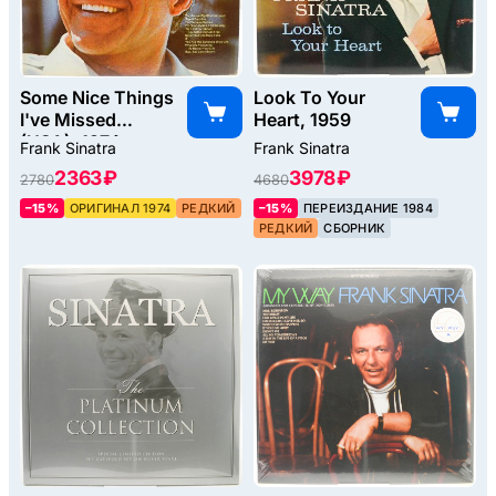
Some Nice Things
Look To Your
I've Missed
Heart, 1959
(USA), 1974
Frank Sinatra
Frank Sinatra
2363 ₽
3978 ₽
2780
4680
–15%
ОРИГИНАЛ 1974
РЕДКИЙ
–15%
ПЕРЕИЗДАНИЕ 1984
РЕДКИЙ
СБОРНИК