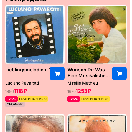
Lieblingsmelodien, 1989
Wünsch Dir Was
Eine Musikaliche
Weltreise, 1976
Luciano Pavarotti
Mireille Mathieu
1118 ₽
1253 ₽
1490
1670
–25%
ОРИГИНАЛ 1989
–25%
ОРИГИНАЛ 1976
СБОРНИК