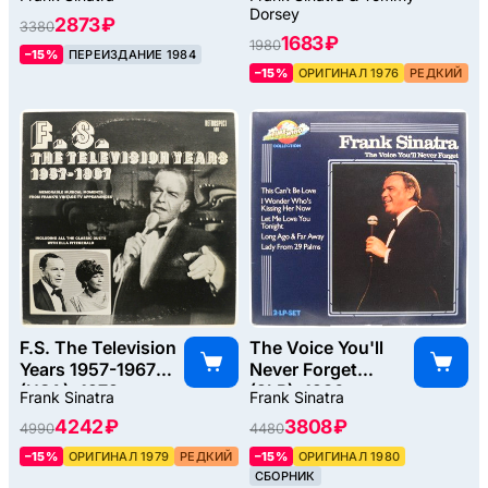
Dorsey
2873 ₽
3380
1683 ₽
1980
–15%
ПЕРЕИЗДАНИЕ 1984
–15%
ОРИГИНАЛ 1976
РЕДКИЙ
F.S. The Television
The Voice You'll
Years 1957-1967
Never Forget
(USA), 1979
(2LP), 1980
Frank Sinatra
Frank Sinatra
4242 ₽
3808 ₽
4990
4480
–15%
ОРИГИНАЛ 1979
РЕДКИЙ
–15%
ОРИГИНАЛ 1980
СБОРНИК