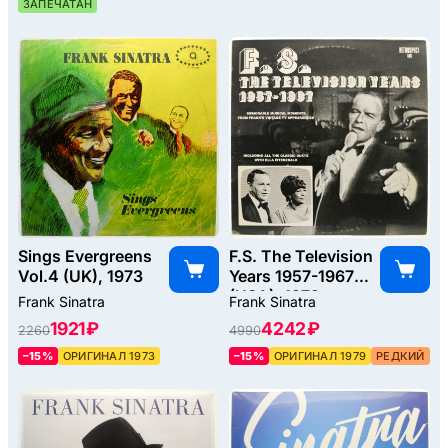
ЗАПЕЧАТАН
Sings Evergreens
F.S. The Television
Vol.4 (UK), 1973
Years 1957-1967
(USA), 1979
Frank Sinatra
Frank Sinatra
1921 ₽
4242 ₽
2260
4990
–15%
ОРИГИНАЛ 1973
–15%
ОРИГИНАЛ 1979
РЕДКИЙ