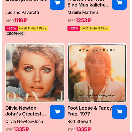
Eine Musikaliche
Weltreise, 1976
Luciano Pavarotti
Mireille Mathieu
1118 ₽
1253 ₽
1490
1670
–25%
ОРИГИНАЛ 1989
–25%
ОРИГИНАЛ 1976
СБОРНИК
Olivia Newton-
Foot Loose & Fancy
John's Greatest
Free, 1977
Hits (UK), 1977
Olivia Newton-John
Rod Stewart
1335 ₽
1335 ₽
1780
1780