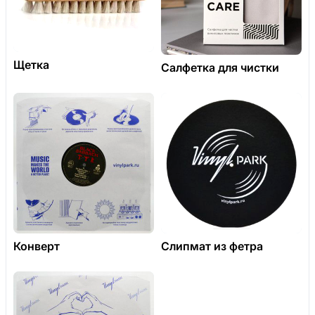
Щетка
Салфетка для чистки
Конверт
Слипмат из фетра