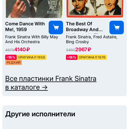
Come Dance With
The Best Of
Me!, 1959
Broadway And
Hollywood - The
Frank Sinatra With Billy May
Frank Sinatra, Fred Astaire,
Giants, 1976
And His Orchestra
Bing Crosby
4140 ₽
2967 ₽
4870
3490
–15%
ОРИГИНАЛ 1959
–15%
ОРИГИНАЛ 1976
РЕДКИЙ
Все пластинки
Frank Sinatra
в каталоге →
Другие исполнители