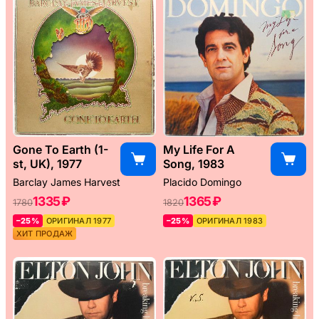
Gone To Earth (1-
My Life For A
st, UK), 1977
Song, 1983
Barclay James Harvest
Placido Domingo
1335 ₽
1365 ₽
1780
1820
–25%
ОРИГИНАЛ 1977
–25%
ОРИГИНАЛ 1983
ХИТ ПРОДАЖ