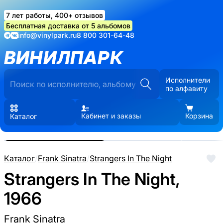
7 лет работы, 400+ отзывов
Бесплатная доставка от 5 альбомов
info@vinylpark.ru
8 800 301-64-48
ВИНИЛПАРК
Исполнители
по алфавиту
Кабинет и заказы
Корзина
Каталог
Реальные фото пластинки.
Нажмите, чтобы увеличить
Каталог
/
Frank Sinatra
/
Strangers In The Night
Strangers In The Night,
1966
Frank Sinatra