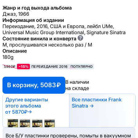
Жанр и год выхода альбома
Джаз, 1966
Информация об издании
Переиздание, 2016, США и Европа, лейбл UMe,
Universal Music Group International, Signature Sinatra
?
Состояние винила и конверта
M, прослушивался несколько раз / M
Описание
180g
5980₽
−15%
ПЕРЕИЗДАНИЕ 2016
ПОПУЛЯРНО
В наличии
В корзину, 5083 ₽
на складе
Другие варианты
Все пластинки Frank
этого альбома
Sinatra →
от 5870₽
→
Все Б/У пластинки проверены, помыты в вакуумном