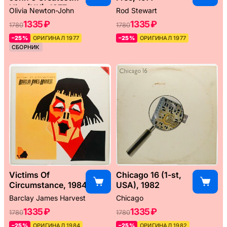
Hits (UK), 1977
Olivia Newton-John
Rod Stewart
1335 ₽
1335 ₽
1780
1780
–25%
ОРИГИНАЛ 1977
–25%
ОРИГИНАЛ 1977
СБОРНИК
Victims Of
Chicago 16 (1-st,
Circumstance, 1984
USA), 1982
Barclay James Harvest
Chicago
1335 ₽
1335 ₽
1780
1780
–25%
ОРИГИНАЛ 1984
–25%
ОРИГИНАЛ 1982