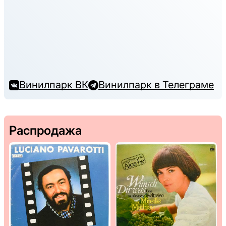
Винилпарк ВК
Винилпарк в Телеграме
Распродажа