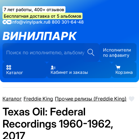
7 лет работы, 400+ отзывов
Бесплатная доставка от 5 альбомов
info@vinylpark.ru
8 800 301-64-48
ВИНИЛПАРК
Исполнители
по алфавиту
Кабинет и заказы
Корзина
Каталог
Каталог
/
Freddie King
/
Прочие релизы (Freddie King)
Texas Oil: Federal
Recordings 1960-1962,
2017