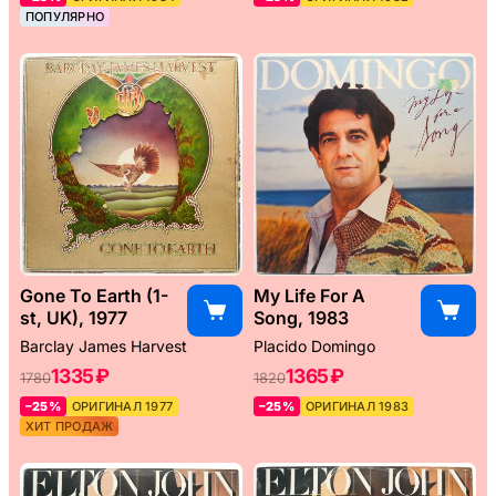
ПОПУЛЯРНО
Gone To Earth (1-
My Life For A
st, UK), 1977
Song, 1983
Barclay James Harvest
Placido Domingo
1335 ₽
1365 ₽
1780
1820
–25%
ОРИГИНАЛ 1977
–25%
ОРИГИНАЛ 1983
ХИТ ПРОДАЖ