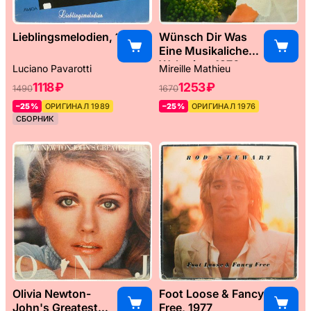
Lieblingsmelodien, 1989
Wünsch Dir Was
Eine Musikaliche
Weltreise, 1976
Luciano Pavarotti
Mireille Mathieu
1118 ₽
1253 ₽
1490
1670
–25%
ОРИГИНАЛ 1989
–25%
ОРИГИНАЛ 1976
СБОРНИК
Olivia Newton-
Foot Loose & Fancy
John's Greatest
Free, 1977