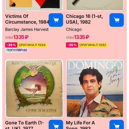
Victims Of
Chicago 16 (1-st,
Circumstance, 1984
USA), 1982
Barclay James Harvest
Chicago
1335 ₽
1335 ₽
1780
1780
–25%
ОРИГИНАЛ 1984
–25%
ОРИГИНАЛ 1982
ПОПУЛЯРНО
Gone To Earth (1-
My Life For A
st, UK), 1977
Song, 1983