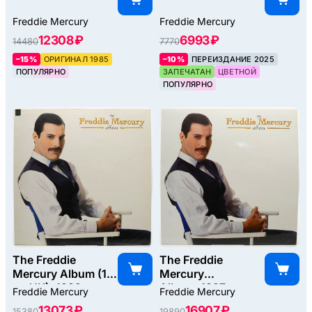
Freddie Mercury
Freddie Mercury
12308 ₽
6993 ₽
14480
7770
–15%
ОРИГИНАЛ 1985
–10%
ПЕРЕИЗДАНИЕ 2025
ПОПУЛЯРНО
ЗАПЕЧАТАН
ЦВЕТНОЙ
ПОПУЛЯРНО
The Freddie
The Freddie
Mercury Album (1-
Mercury
st, UK), 1992
Album, 1997
Freddie Mercury
Freddie Mercury
13073 ₽
16907 ₽
15380
19890