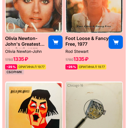
Olivia Newton-
Foot Loose & Fancy
John's Greatest
Free, 1977
Hits (UK), 1977
Olivia Newton-John
Rod Stewart
1335 ₽
1335 ₽
1780
1780
–25%
ОРИГИНАЛ 1977
–25%
ОРИГИНАЛ 1977
СБОРНИК