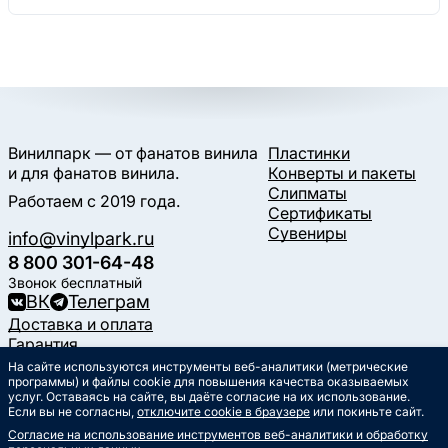
Винилпарк — от фанатов винила
Пластинки
и для фанатов винила.
Конверты и пакеты
Слипматы
Работаем с 2019 года.
Сертификаты
Сувениры
info@vinylpark.ru
8 800 301-64-48
Звонок бесплатный
ВК
Телеграм
Доставка и оплата
Гарантия
Контакты
На сайте используются инструменты веб-аналитики (метрические
программы) и файлы cookie для повышения качества оказываемых
Статьи
услуг. Оставаясь на сайте, вы даёте согласие на их использование.
Музыкальный календарь
Если вы не согласны,
отключите cookie в браузере
или покиньте сайт.
Документы
Согласие на использование инструментов веб-аналитики и обработку
Публичная оферта