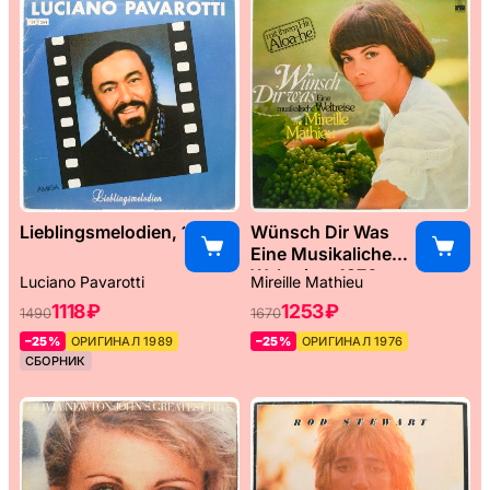
Lieblingsmelodien, 1989
Wünsch Dir Was
Eine Musikaliche
Weltreise, 1976
Luciano Pavarotti
Mireille Mathieu
1118 ₽
1253 ₽
1490
1670
–25%
ОРИГИНАЛ 1989
–25%
ОРИГИНАЛ 1976
СБОРНИК