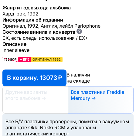
Жанр и год выхода альбома
Хард-рок, 1992
Информация об издании
Оригинал, 1992, Англия, лейбл Parlophone
?
Состояние винила и конверта
EX, есть следы использования / EX+
Описание
inner sleeve
15380₽
−15%
ОРИГИНАЛ 1992
В наличии
В корзину, 13073 ₽
на складе
Другие варианты
Все пластинки Freddie
этого альбома
→
Mercury →
Все Б/У пластинки проверены, помыты в вакуумном
аппарате Okki Nokki RCM и упакованы
в антистатический конверт