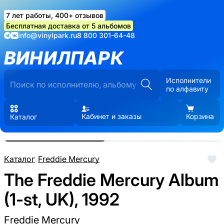
7 лет работы, 400+ отзывов
Бесплатная доставка от 5 альбомов
info@vinylpark.ru
8 800 301-64-48
ВИНИЛПАРК
Исполнители
по алфавиту
Кабинет и заказы
Корзина
Каталог
Реальные фото пластинки.
Нажмите, чтобы увеличить
Каталог
/
Freddie Mercury
The Freddie Mercury Album
(1-st, UK), 1992
Freddie Mercury