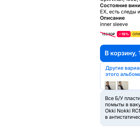
Состояние вини
EX, есть следы 
Описание
inner sleeve
15380₽
−15%
ОРИ
В корзину, 
Другие вари
этого альбом
Все Б/У пласт
помыты в вак
Okki Nokki RC
в антистатиче