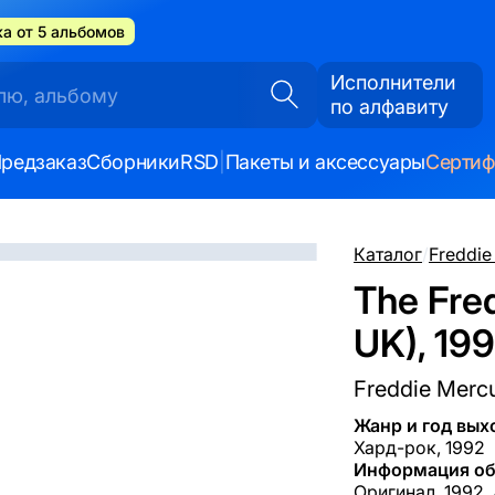
а от 5 альбомов
Исполнители
по алфавиту
редзаказ
Сборники
RSD
|
Пакеты и аксессуары
Серти
Каталог
/
Freddie
The Fre
UK), 19
Freddie Merc
Жанр и год вых
Хард-рок, 1992
Информация об
Оригинал, 1992,