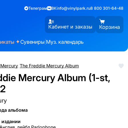
Телеграм
ВК
info@vinylpark.ru
8 800 301-64-48
Кабинет и заказы
Корзина
✦
фикаты
Сувениры
|
Муз. календарь
 Mercury
/
The Freddie Mercury Album
ddie Mercury Album (1-st,
92
ury
ода альбома
 издании
 Англия, лейбл Parlophone