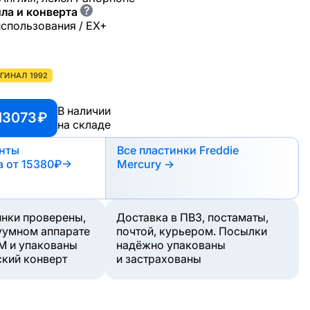
?
ла и конверта
использования / EX+
ГИНАЛ 1992
В наличии
13073 ₽
на складе
анты
Все пластинки Freddie
а
от 15380₽
→
Mercury →
инки проверены,
Доставка в ПВЗ, постаматы,
уумном аппарате
почтой, курьером. Посылки
M и упакованы
надёжно упакованы
ский конверт
и застрахованы