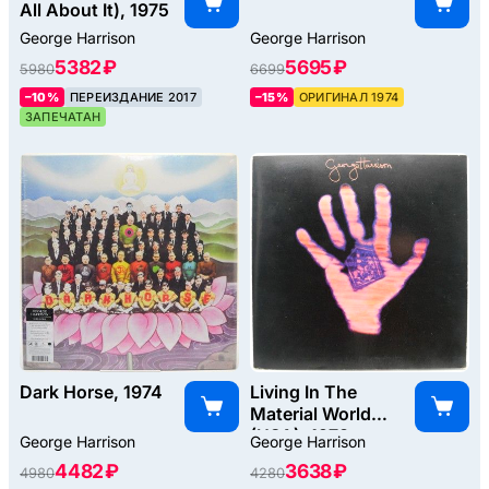
All About It), 1975
George Harrison
George Harrison
5382 ₽
5695 ₽
5980
6699
–10%
ПЕРЕИЗДАНИЕ 2017
–15%
ОРИГИНАЛ 1974
ЗАПЕЧАТАН
Dark Horse, 1974
Living In The
Material World
(USA), 1973
George Harrison
George Harrison
4482 ₽
3638 ₽
4980
4280