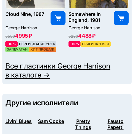
Cloud Nine, 1987
Somewhere In
England, 1981
George Harrison
George Harrison
4995 ₽
4488 ₽
5550
5280
–10%
ПЕРЕИЗДАНИЕ 2024
–15%
ОРИГИНАЛ 1981
ЗАПЕЧАТАН
ХИТ ПРОДАЖ
Все пластинки
George Harrison
в каталоге →
Другие исполнители
Livin' Blues
Sam Cooke
Pretty
Fausto
Things
Papetti