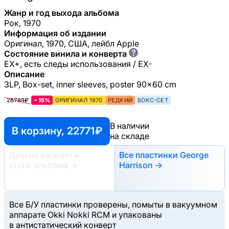
Жанр и год выхода альбома
Рок, 1970
Информация об издании
Оригинал, 1970, США, лейбл Apple
?
Состояние винила и конверта
EX+, есть следы использования / EX-
Описание
3LP, Box-set, inner sleeves, poster 90x60 cm
26789₽
−15%
ОРИГИНАЛ 1970
РЕДКИЙ
БОКС-СЕТ
В наличии
В корзину, 22771 ₽
на складе
Другие варианты
Все пластинки George
этого альбома
→
Harrison →
Все Б/У пластинки проверены, помыты в вакуумном
аппарате Okki Nokki RCM и упакованы
в антистатический конверт