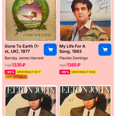
Gone To Earth (1-
My Life For A
st, UK), 1977
Song, 1983
Barclay James Harvest
Placido Domingo
1335 ₽
1365 ₽
1780
1820
–25%
ОРИГИНАЛ 1977
–25%
ОРИГИНАЛ 1983
ХИТ ПРОДАЖ