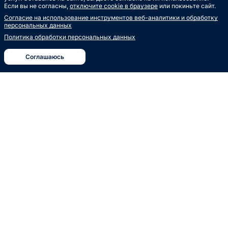
Если вы не согласны,
отключите cookie в браузере
или покиньте сайт.
Согласие на использование инструментов веб-аналитики и обработку
персональных данных
Политика обработки персональных данных
Соглашаюсь
Конверт с антистатиком
Все аксессуары →
Винилпарк — от фанатов винила
Пластинки
и для фанатов винила.
Конверты и пакеты
Слипматы
Работаем с 2019 года.
Сертификаты
Сувениры
info@vinylpark.ru