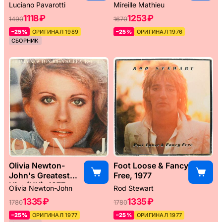
Weltreise, 1976
Luciano Pavarotti
Mireille Mathieu
1118 ₽
1253 ₽
1490
1670
–25%
ОРИГИНАЛ 1989
–25%
ОРИГИНАЛ 1976
СБОРНИК
Olivia Newton-
Foot Loose & Fancy
John's Greatest
Free, 1977
Hits (UK), 1977
Olivia Newton-John
Rod Stewart
1335 ₽
1335 ₽
1780
1780
–25%
ОРИГИНАЛ 1977
–25%
ОРИГИНАЛ 1977