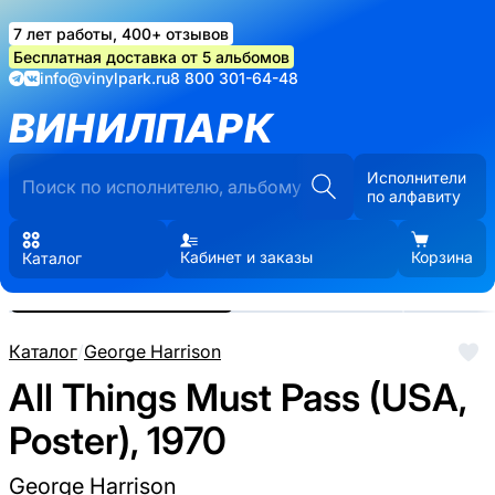
7 лет работы, 400+ отзывов
Бесплатная доставка от 5 альбомов
info@vinylpark.ru
8 800 301-64-48
ВИНИЛПАРК
Исполнители
по алфавиту
Кабинет и заказы
Корзина
Каталог
Реальные фото пластинки.
Нажмите, чтобы увеличить
Каталог
/
George Harrison
All Things Must Pass (USA,
Poster), 1970
George Harrison