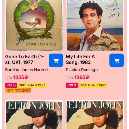
Gone To Earth (1-
My Life For A
st, UK), 1977
Song, 1983
Barclay James Harvest
Placido Domingo
1335 ₽
1365 ₽
1780
1820
–25%
ОРИГИНАЛ 1977
–25%
ОРИГИНАЛ 1983
ХИТ ПРОДАЖ