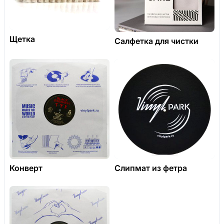
Щетка
Салфетка для чистки
Конверт
Слипмат из фетра