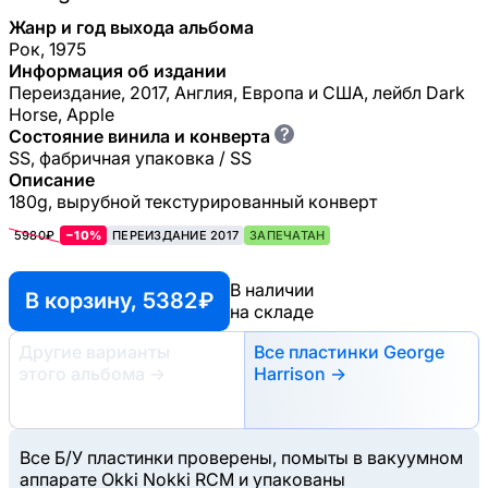
Жанр и год выхода альбома
Рок, 1975
Информация об издании
Переиздание, 2017, Англия, Европа и США, лейбл Dark
Horse, Apple
?
Состояние винила и конверта
SS, фабричная упаковка / SS
Описание
180g, вырубной текстурированный конверт
5980₽
−10%
ПЕРЕИЗДАНИЕ 2017
ЗАПЕЧАТАН
В наличии
В корзину, 5382 ₽
на складе
Другие варианты
Все пластинки George
этого альбома
→
Harrison →
Все Б/У пластинки проверены, помыты в вакуумном
аппарате Okki Nokki RCM и упакованы