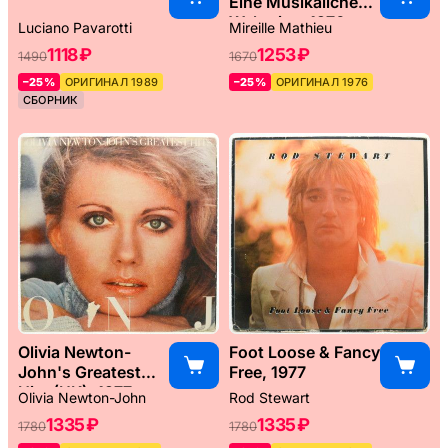
Eine Musikaliche
Weltreise, 1976
Luciano Pavarotti
Mireille Mathieu
1118 ₽
1253 ₽
1490
1670
–25%
ОРИГИНАЛ 1989
–25%
ОРИГИНАЛ 1976
СБОРНИК
Olivia Newton-
Foot Loose & Fancy
John's Greatest
Free, 1977
Hits (UK), 1977
Olivia Newton-John
Rod Stewart
1335 ₽
1335 ₽
1780
1780