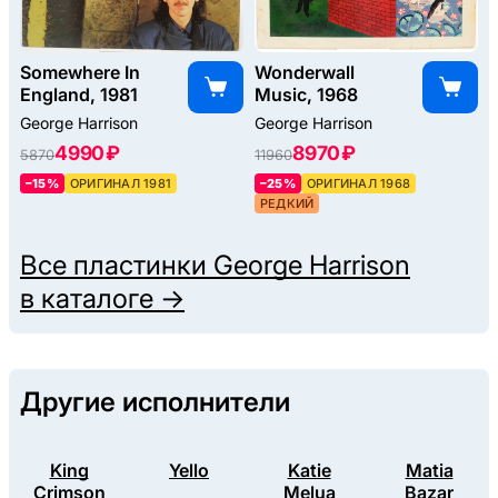
Somewhere In
Wonderwall
England, 1981
Music, 1968
George Harrison
George Harrison
4990 ₽
8970 ₽
5870
11960
–15%
ОРИГИНАЛ 1981
–25%
ОРИГИНАЛ 1968
РЕДКИЙ
Все пластинки
George Harrison
в каталоге →
Другие исполнители
King
Yello
Katie
Matia
Crimson
Melua
Bazar