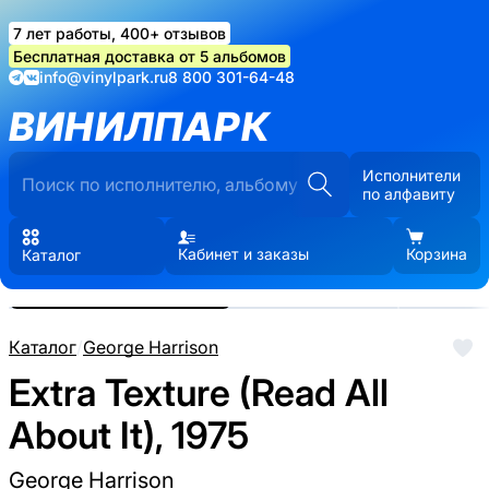
7 лет работы, 400+ отзывов
Бесплатная доставка от 5 альбомов
info@vinylpark.ru
8 800 301-64-48
ВИНИЛПАРК
Исполнители
по алфавиту
Кабинет и заказы
Корзина
Каталог
Реальные фото пластинки.
Нажмите, чтобы увеличить
Каталог
/
George Harrison
Extra Texture (Read All
About It), 1975
George Harrison