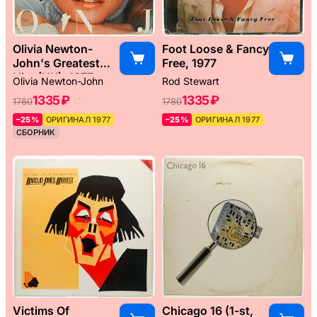
Olivia Newton-
Foot Loose & Fancy
John's Greatest
Free, 1977
Hits (UK), 1977
Olivia Newton-John
Rod Stewart
1335 ₽
1335 ₽
1780
1780
–25%
ОРИГИНАЛ 1977
–25%
ОРИГИНАЛ 1977
СБОРНИК
Victims Of
Chicago 16 (1-st,