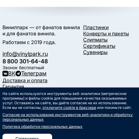
Винилпарк — от фанатов винила
Пластинки
и для фанатов винила.
Конверты и пакеты
Слипматы
Работаем с 2019 года.
Сертификаты
Сувениры
info@vinylpark.ru
8 800 301-64-48
Звонок бесплатный
ВК
Телеграм
Доставка и оплата
Гарантия
Контакты
На сайте используются инструменты веб-аналитики (метрические
программы) и файлы cookie для повышения качества оказываемых
Статьи
услуг. Оставаясь на сайте, вы даёте согласие на их использование.
Музыкальный календарь
Если вы не согласны,
отключите cookie в браузере
или покиньте сайт.
Документы
Согласие на использование инструментов веб-аналитики и обработку
Публичная оферта
персональных данных
Политика обработки
персональных данных
Политика обработки персональных данных
Согласие на обработку
персональных данных
Соглашаюсь