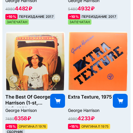
George Harrison
George Harrison
4482 ₽
4932 ₽
4980
5480
–10%
ПЕРЕИЗДАНИЕ 2017
–10%
ПЕРЕИЗДАНИЕ 2017
ЗАПЕЧАТАН
ЗАПЕЧАТАН
The Best Of George
Extra Texture, 1975
Harrison (1-st,
UK), 1976
George Harrison
George Harrison
6358 ₽
4233 ₽
7480
4980
–15%
ОРИГИНАЛ 1976
–15%
ОРИГИНАЛ 1975
СБОРНИК