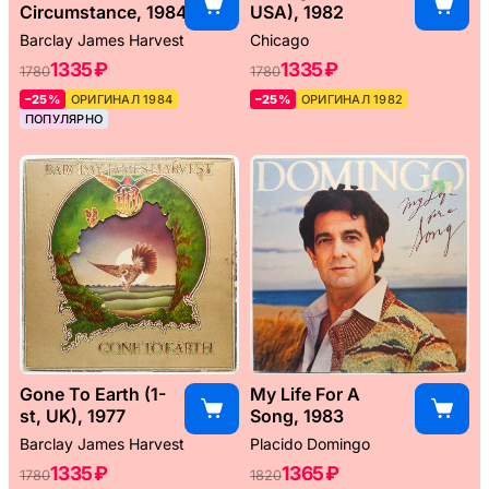
Circumstance, 1984
USA), 1982
Barclay James Harvest
Chicago
1335 ₽
1335 ₽
1780
1780
–25%
ОРИГИНАЛ 1984
–25%
ОРИГИНАЛ 1982
ПОПУЛЯРНО
Gone To Earth (1-
My Life For A
st, UK), 1977
Song, 1983
Barclay James Harvest
Placido Domingo
1335 ₽
1365 ₽
1780
1820