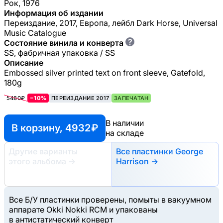
Рок, 1976
Информация об издании
Переиздание, 2017, Европа, лейбл Dark Horse, Universal
Music Catalogue
?
Состояние винила и конверта
SS, фабричная упаковка / SS
Описание
Embossed silver printed text on front sleeve, Gatefold,
180g
5480₽
−10%
ПЕРЕИЗДАНИЕ 2017
ЗАПЕЧАТАН
В наличии
В корзину, 4932 ₽
на складе
Другие варианты
Все пластинки George
этого альбома
→
Harrison →
Все Б/У пластинки проверены, помыты в вакуумном
аппарате Okki Nokki RCM и упакованы
в антистатический конверт