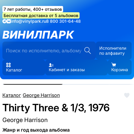
7 лет работы, 400+ отзывов
Бесплатная доставка от 5 альбомов
info@vinylpark.ru
8 800 301-64-48
ВИНИЛПАРК
Исполнители
по алфавиту
Кабинет и заказы
Корзина
Каталог
Реальные фото пластинки.
Нажмите, чтобы увеличить
Каталог
/
George Harrison
Thirty Three & 1/3, 1976
George Harrison
Жанр и год выхода альбома