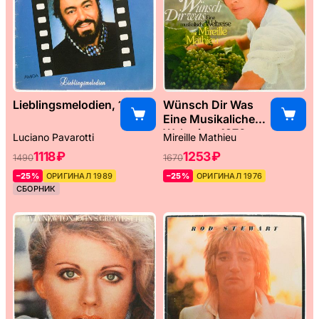
Lieblingsmelodien, 1989
Wünsch Dir Was
Eine Musikaliche
Weltreise, 1976
Luciano Pavarotti
Mireille Mathieu
1118 ₽
1253 ₽
1490
1670
–25%
ОРИГИНАЛ 1989
–25%
ОРИГИНАЛ 1976
СБОРНИК