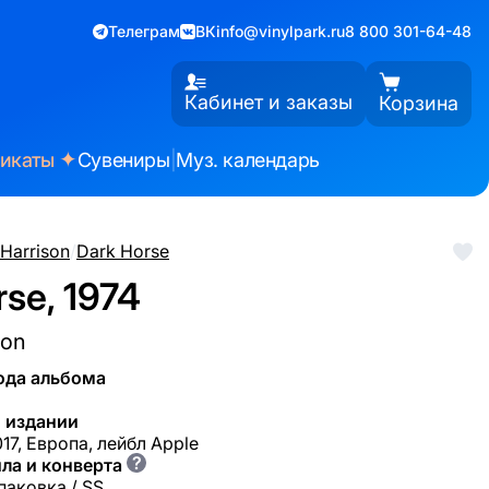
Телеграм
ВК
info@vinylpark.ru
8 800 301-64-48
Кабинет и заказы
Корзина
✦
фикаты
Сувениры
|
Муз. календарь
Harrison
/
Dark Horse
rse, 1974
son
ода альбома
 издании
17, Европа, лейбл Apple
?
ла и конверта
паковка / SS