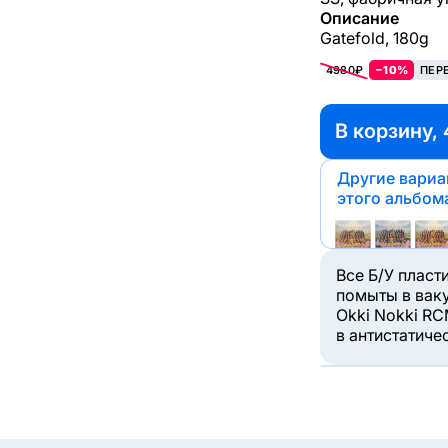
Описание
Gatefold, 180g
4980₽
−10%
ПЕР
В корзину, 
Другие вари
этого альбом
Все Б/У пласт
помыты в вак
Okki Nokki RC
в антистатиче