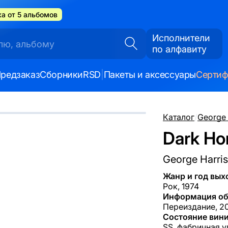
а от 5 альбомов
Исполнители
по алфавиту
редзаказ
Сборники
RSD
|
Пакеты и аксессуары
Серти
Каталог
/
George 
Dark Ho
George Harri
Жанр и год вых
Рок, 1974
Информация об
Переиздание, 20
Состояние вини
SS, фабричная у