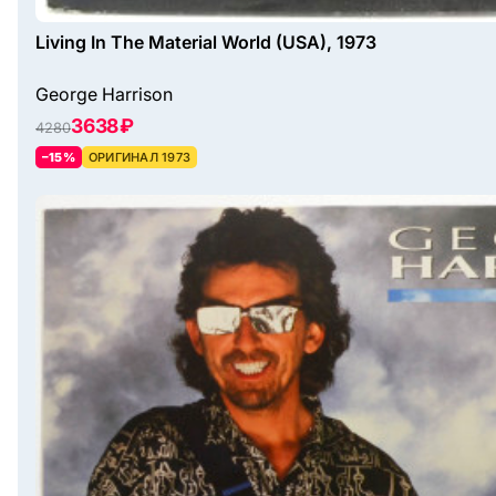
Living In The Material World (USA), 1973
George Harrison
3638 ₽
4280
–15%
ОРИГИНАЛ 1973