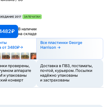
ЕИЗДАНИЕ 2017
ЗАПЕЧАТАН
В наличии
4482 ₽
на складе
анты
Все пластинки George
а
от 3480₽
→
Harrison →
инки проверены,
Доставка в ПВЗ, постаматы,
уумном аппарате
почтой, курьером. Посылки
M и упакованы
надёжно упакованы
ский конверт
и застрахованы