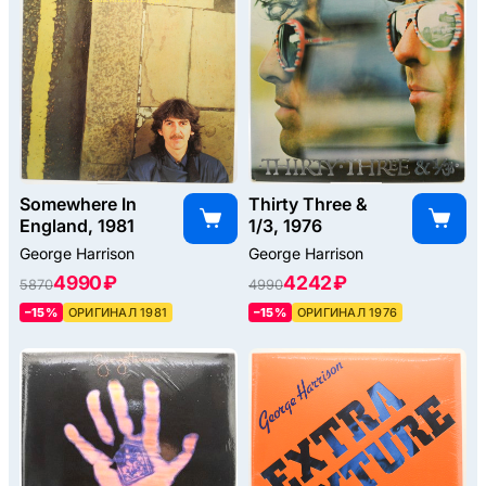
Somewhere In
Thirty Three &
England, 1981
1/3, 1976
George Harrison
George Harrison
4990 ₽
4242 ₽
5870
4990
–15%
ОРИГИНАЛ 1981
–15%
ОРИГИНАЛ 1976