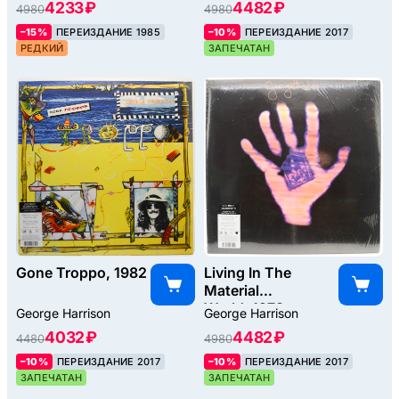
4233 ₽
4482 ₽
4980
4980
–15%
ПЕРЕИЗДАНИЕ 1985
–10%
ПЕРЕИЗДАНИЕ 2017
РЕДКИЙ
ЗАПЕЧАТАН
Gone Troppo, 1982
Living In The
Material
World, 1973
George Harrison
George Harrison
4032 ₽
4482 ₽
4480
4980
–10%
ПЕРЕИЗДАНИЕ 2017
–10%
ПЕРЕИЗДАНИЕ 2017
ЗАПЕЧАТАН
ЗАПЕЧАТАН