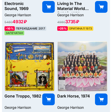
Electronic
Living In The
Sound, 1969
Material World
(USA), 1973
George Harrison
George Harrison
4932 ₽
3735 ₽
5480
4980
–10%
ПЕРЕИЗДАНИЕ 2017
–25%
ОРИГИНАЛ 1973
ЗАПЕЧАТАН
Gone Troppo, 1982
Dark Horse, 1974
George Harrison
George Harrison