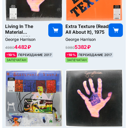
Living In The
Extra Texture (Read
Material
All About It), 1975
World, 1973
George Harrison
George Harrison
4482 ₽
5382 ₽
4980
5980
–10%
ПЕРЕИЗДАНИЕ 2017
–10%
ПЕРЕИЗДАНИЕ 2017
ЗАПЕЧАТАН
ЗАПЕЧАТАН