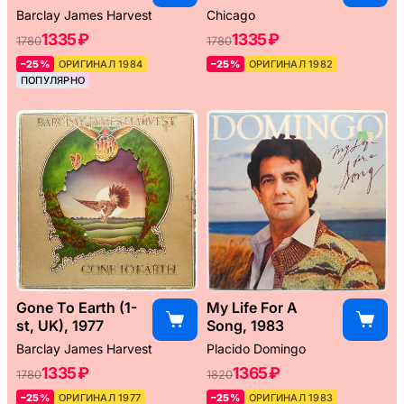
Barclay James Harvest
Chicago
1335 ₽
1335 ₽
1780
1780
–25%
ОРИГИНАЛ 1984
–25%
ОРИГИНАЛ 1982
ПОПУЛЯРНО
Gone To Earth (1-
My Life For A
st, UK), 1977
Song, 1983
Barclay James Harvest
Placido Domingo
1335 ₽
1365 ₽
1780
1820
–25%
ОРИГИНАЛ 1977
–25%
ОРИГИНАЛ 1983