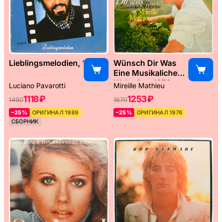
Lieblingsmelodien, 1989
Wünsch Dir Was
Eine Musikaliche
Weltreise, 1976
Luciano Pavarotti
Mireille Mathieu
1118 ₽
1253 ₽
1490
1670
–25%
ОРИГИНАЛ 1989
–25%
ОРИГИНАЛ 1976
СБОРНИК