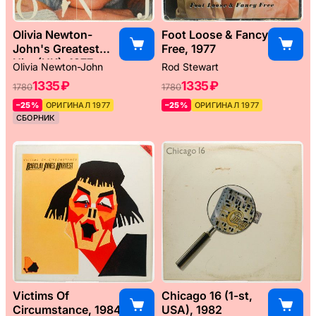
Olivia Newton-
Foot Loose & Fancy
John's Greatest
Free, 1977
Hits (UK), 1977
Olivia Newton-John
Rod Stewart
1335 ₽
1335 ₽
1780
1780
–25%
ОРИГИНАЛ 1977
–25%
ОРИГИНАЛ 1977
СБОРНИК
Victims Of
Chicago 16 (1-st,
Circumstance, 1984
USA), 1982