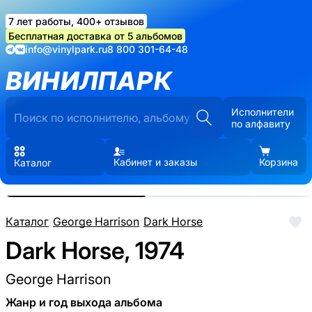
7 лет работы, 400+ отзывов
Бесплатная доставка от 5 альбомов
info@vinylpark.ru
8 800 301-64-48
ВИНИЛПАРК
Исполнители
по алфавиту
Кабинет и заказы
Корзина
Каталог
Реальные фото пластинки.
Нажмите, чтобы увеличить
Каталог
/
George Harrison
/
Dark Horse
Dark Horse, 1974
George Harrison
Жанр и год выхода альбома