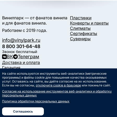
Винилпарк — от фанатов винила
Пластинки
и для фанатов винила.
Конверты и пакеты
Слипматы
Работаем с 2019 года.
Сертификаты
Сувениры
info@vinylpark.ru
8 800 301-64-48
Звонок бесплатный
ВК
Телеграм
Доставка и оплата
Гарантия
Контакты
На сайте используются инструменты веб-аналитики (метрические
программы) и файлы cookie для повышения качества оказываемых
Статьи
услуг. Оставаясь на сайте, вы даёте согласие на их использование.
Музыкальный календарь
Если вы не согласны,
отключите cookie в браузере
или покиньте сайт.
Документы
Согласие на использование инструментов веб-аналитики и обработку
Публичная оферта
персональных данных
Политика обработки
персональных данных
Политика обработки персональных данных
Согласие на обработку
персональных данных
Соглашаюсь