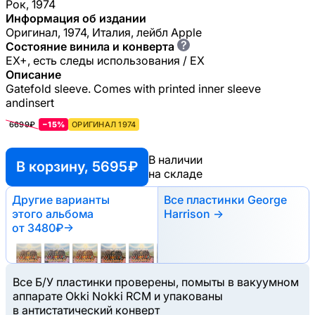
Рок, 1974
Информация об издании
Оригинал, 1974, Италия, лейбл Apple
?
Состояние винила и конверта
EX+, есть следы использования / EX
Описание
Gatefold sleeve. Comes with printed inner sleeve
andinsert
6699₽
−15%
ОРИГИНАЛ 1974
В наличии
В корзину, 5695 ₽
на складе
Другие варианты
Все пластинки George
этого альбома
Harrison →
от 3480₽
→
Все Б/У пластинки проверены, помыты в вакуумном
аппарате Okki Nokki RCM и упакованы
в антистатический конверт