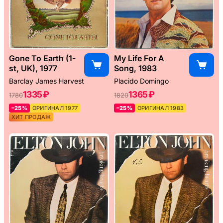
Gone To Earth (1-
My Life For A
st, UK), 1977
Song, 1983
Barclay James Harvest
Placido Domingo
1335 ₽
1365 ₽
1780
1820
–25%
ОРИГИНАЛ 1977
–25%
ОРИГИНАЛ 1983
ХИТ ПРОДАЖ