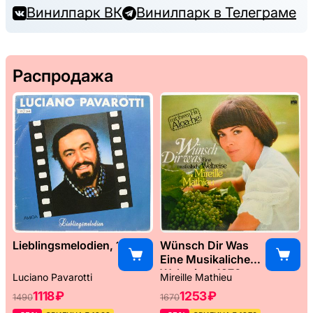
Винилпарк ВК
Винилпарк в Телеграме
Распродажа
Lieblingsmelodien, 1989
Wünsch Dir Was
Eine Musikaliche
Weltreise, 1976
Luciano Pavarotti
Mireille Mathieu
1118 ₽
1253 ₽
1490
1670