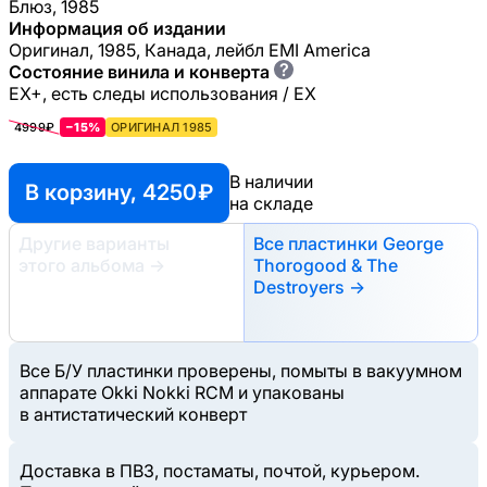
Блюз, 1985
Информация об издании
Оригинал, 1985, Канада, лейбл EMI America
?
Состояние винила и конверта
EX+, есть следы использования / EX
4999₽
−15%
ОРИГИНАЛ 1985
В наличии
В корзину, 4250 ₽
на складе
Другие варианты
Все пластинки George
этого альбома
→
Thorogood & The
Destroyers →
Все Б/У пластинки проверены, помыты в вакуумном
аппарате Okki Nokki RCM и упакованы
в антистатический конверт
Доставка в ПВЗ, постаматы, почтой, курьером.