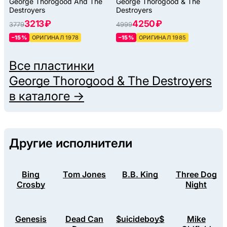
George Thorogood And The
George Thorogood & The
(UK), 1978
Destroyers
Destroyers
3213 ₽
4250 ₽
3779
4999
–15%
ОРИГИНАЛ 1978
–15%
ОРИГИНАЛ 1985
Все пластинки
George Thorogood & The Destroyers
в каталоге →
Другие исполнители
Bing
Tom Jones
B.B. King
Three Dog
Crosby
Night
Genesis
Dead Can
$uicideboy$
Mike