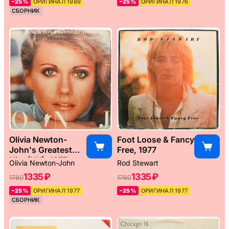
–25%
ОРИГИНАЛ 1989
–25%
ОРИГИНАЛ 1976
СБОРНИК
Olivia Newton-
Foot Loose & Fancy
John's Greatest
Free, 1977
Hits (UK), 1977
Olivia Newton-John
Rod Stewart
1335 ₽
1335 ₽
1780
1780
–25%
ОРИГИНАЛ 1977
–25%
ОРИГИНАЛ 1977
СБОРНИК