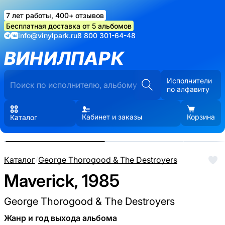
7 лет работы, 400+ отзывов
Бесплатная доставка от 5 альбомов
info@vinylpark.ru
8 800 301-64-48
ВИНИЛПАРК
Исполнители
по алфавиту
Кабинет и заказы
Корзина
Каталог
Реальные фото пластинки.
Нажмите, чтобы увеличить
Каталог
/
George Thorogood & The Destroyers
Maverick, 1985
George Thorogood & The Destroyers
Жанр и год выхода альбома