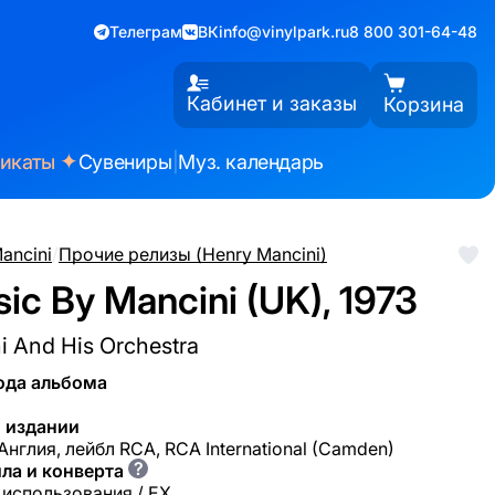
Телеграм
ВК
info@vinylpark.ru
8 800 301-64-48
Кабинет и заказы
Корзина
✦
фикаты
Сувениры
|
Муз. календарь
ancini
/
Прочие релизы (Henry Mancini)
ic By Mancini (UK), 1973
i And His Orchestra
ода альбома
 издании
Англия, лейбл RCA, RCA International (Camden)
?
ла и конверта
 использования / EX