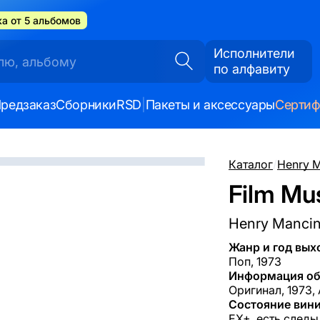
а от 5 альбомов
Исполнители
по алфавиту
редзаказ
Сборники
RSD
|
Пакеты и аксессуары
Серти
Каталог
/
Henry M
Film Mus
Henry Mancin
Жанр и год вых
Поп, 1973
Информация об
Оригинал, 1973, 
Состояние вини
EX+, есть следы