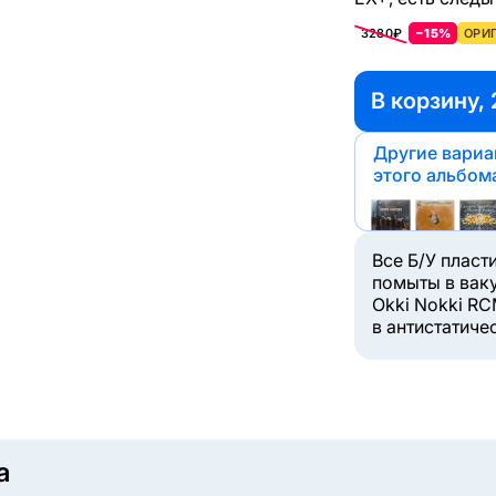
3280₽
−15%
ОРИГ
В корзину, 
Другие вари
этого альбом
Все Б/У пласт
помыты в вак
Okki Nokki RC
в антистатиче
a