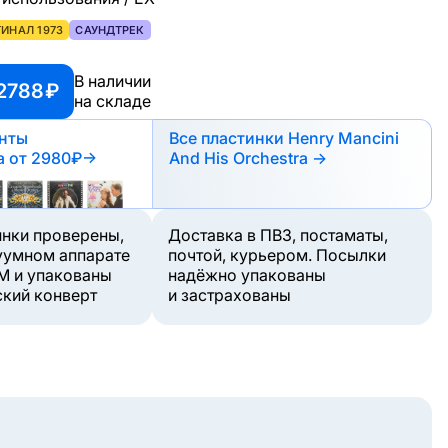
ИНАЛ 1973
САУНДТРЕК
В наличии
2788 ₽
на складе
анты
Все пластинки Henry Mancini
а
от 2980₽
→
And His Orchestra →
инки проверены,
Доставка в ПВЗ, постаматы,
уумном аппарате
почтой, курьером. Посылки
M и упакованы
надёжно упакованы
ский конверт
и застрахованы