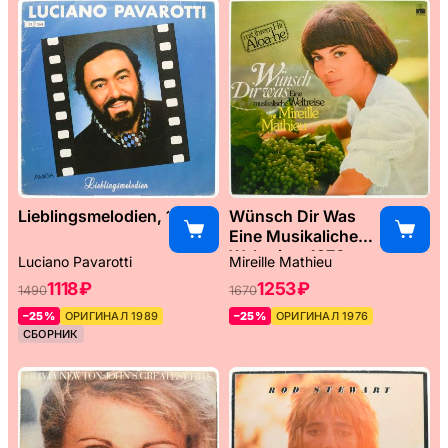
Lieblingsmelodien, 1989
Wünsch Dir Was
Eine Musikaliche
Weltreise, 1976
Luciano Pavarotti
Mireille Mathieu
1118 ₽
1253 ₽
1490
1670
–25%
ОРИГИНАЛ 1989
–25%
ОРИГИНАЛ 1976
СБОРНИК