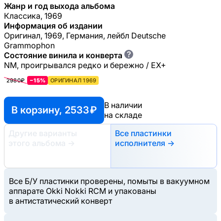
Жанр и год выхода альбома
Классика, 1969
Информация об издании
Оригинал, 1969, Германия, лейбл Deutsche
Grammophon
?
Состояние винила и конверта
NM, проигрывался редко и бережно / EX+
2980₽
−15%
ОРИГИНАЛ 1969
В наличии
В корзину, 2533 ₽
на складе
Другие варианты
Все пластинки
этого альбома
→
исполнителя →
Все Б/У пластинки проверены, помыты в вакуумном
аппарате Okki Nokki RCM и упакованы
в антистатический конверт