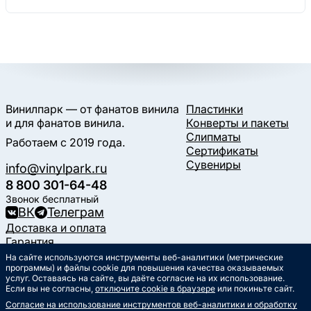
Винилпарк — от фанатов винила
Пластинки
и для фанатов винила.
Конверты и пакеты
Слипматы
Работаем с 2019 года.
Сертификаты
Сувениры
info@vinylpark.ru
8 800 301-64-48
Звонок бесплатный
ВК
Телеграм
Доставка и оплата
Гарантия
Контакты
На сайте используются инструменты веб-аналитики (метрические
программы) и файлы cookie для повышения качества оказываемых
Статьи
услуг. Оставаясь на сайте, вы даёте согласие на их использование.
Музыкальный календарь
Если вы не согласны,
отключите cookie в браузере
или покиньте сайт.
Документы
Согласие на использование инструментов веб-аналитики и обработку