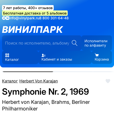
7 лет работы, 400+ отзывов
Бесплатная доставка от 5 альбомов
info@vinylpark.ru
8 800 301-64-48
ВИНИЛПАРК
Исполнители
по алфавиту
Кабинет и заказы
Корзина
Каталог
Реальные фото пластинки.
Нажмите, чтобы увеличить
Каталог
/
Herbert Von Karajan
Symphonie Nr. 2, 1969
Herbert von Karajan, Brahms, Berliner
Philharmoniker