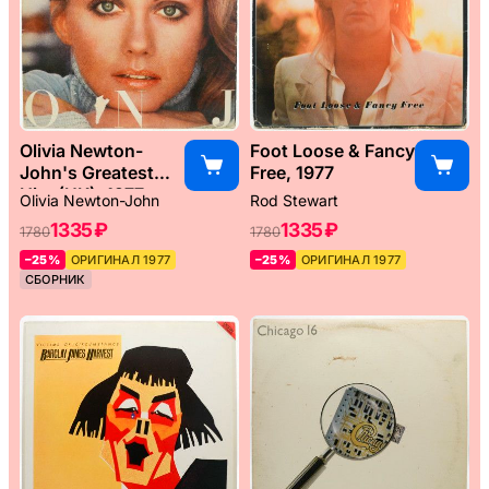
Olivia Newton-
Foot Loose & Fancy
John's Greatest
Free, 1977
Hits (UK), 1977
Olivia Newton-John
Rod Stewart
1335 ₽
1335 ₽
1780
1780
–25%
ОРИГИНАЛ 1977
–25%
ОРИГИНАЛ 1977
СБОРНИК