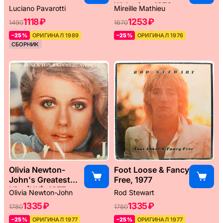
Weltreise, 1976
Luciano Pavarotti
Mireille Mathieu
1118 ₽
1253 ₽
1490
1670
–25%
ОРИГИНАЛ 1989
–25%
ОРИГИНАЛ 1976
СБОРНИК
Olivia Newton-
Foot Loose & Fancy
John's Greatest
Free, 1977
Hits (UK), 1977
Olivia Newton-John
Rod Stewart
1335 ₽
1335 ₽
1780
1780
–25%
ОРИГИНАЛ 1977
–25%
ОРИГИНАЛ 1977