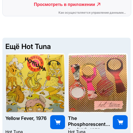
Ещё Hot Tuna
Yellow Fever, 1976
The
Phosphorescent
Rat (UK), 1973
Hot Tuna
Hot Tuna