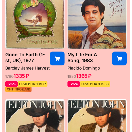
Gone To Earth (1-
My Life For A
st, UK), 1977
Song, 1983
Barclay James Harvest
Placido Domingo
1335 ₽
1365 ₽
1780
1820
–25%
ОРИГИНАЛ 1977
–25%
ОРИГИНАЛ 1983
ХИТ ПРОДАЖ