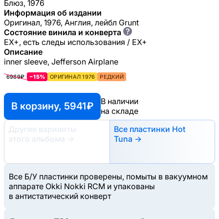
Блюз, 1976
Информация об издании
Оригинал, 1976, Англия, лейбл Grunt
?
Состояние винила и конверта
EX+, есть следы использования / EX+
Описание
inner sleeve, Jefferson Airplane
6989₽
−15%
ОРИГИНАЛ 1976
РЕДКИЙ
В наличии
В корзину, 5941 ₽
на складе
Другие варианты
Все пластинки Hot
этого альбома
→
Tuna →
Все Б/У пластинки проверены, помыты в вакуумном
аппарате Okki Nokki RCM и упакованы
в антистатический конверт