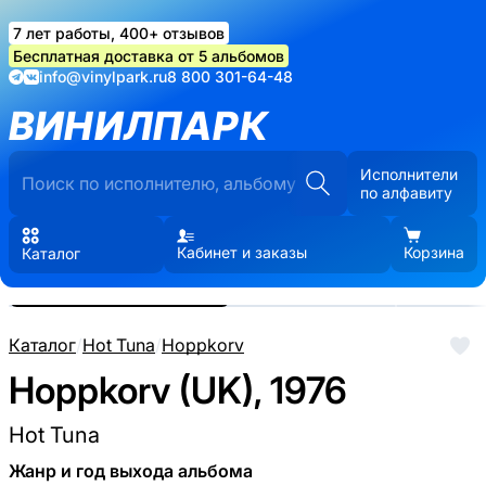
7 лет работы, 400+ отзывов
Бесплатная доставка от 5 альбомов
info@vinylpark.ru
8 800 301-64-48
ВИНИЛПАРК
Исполнители
по алфавиту
Кабинет и заказы
Корзина
Каталог
Реальные фото пластинки.
Нажмите, чтобы увеличить
Каталог
/
Hot Tuna
/
Hoppkorv
Hoppkorv (UK), 1976
Hot Tuna
Жанр и год выхода альбома