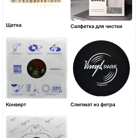
Щетка
Салфетка для чистки
Конверт
Слипмат из фетра