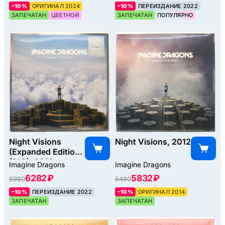
–10%
ОРИГИНАЛ 2024
–10%
ПЕРЕИЗДАНИЕ 2022
ЗАПЕЧАТАН
ЦВЕТНОЙ
ЗАПЕЧАТАН
ПОПУЛЯРНО
Night Visions
Night Visions, 2012
(Expanded Edition)
(2LP), 2012
Imagine Dragons
Imagine Dragons
6282 ₽
5832 ₽
6980
6480
–10%
ПЕРЕИЗДАНИЕ 2022
–10%
ОРИГИНАЛ 2014
ЗАПЕЧАТАН
ЗАПЕЧАТАН