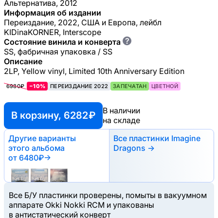
Альтернатива, 2012
Информация об издании
Переиздание, 2022, США и Европа, лейбл
KIDinaKORNER, Interscope
?
Состояние винила и конверта
SS, фабричная упаковка / SS
Описание
2LP, Yellow vinyl, Limited 10th Anniversary Edition
6980₽
−10%
ПЕРЕИЗДАНИЕ 2022
ЗАПЕЧАТАН
ЦВЕТНОЙ
В наличии
В корзину, 6282 ₽
на складе
Другие варианты
Все пластинки Imagine
этого альбома
Dragons →
от 6480₽
→
Все Б/У пластинки проверены, помыты в вакуумном
аппарате Okki Nokki RCM и упакованы
в антистатический конверт