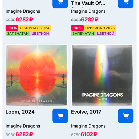
The Vault Of
Smoke +
Imagine Dragons
Imagine Dragons
Mirrors), 2025
6282 ₽
6282 ₽
6980
6980
–10%
ОРИГИНАЛ 2024
–10%
ОРИГИНАЛ 2025
ЗАПЕЧАТАН
ЦВЕТНОЙ
ЗАПЕЧАТАН
ЦВЕТНОЙ
Loom, 2024
Evolve, 2017
Imagine Dragons
Imagine Dragons
6282 ₽
6102 ₽
6980
6780