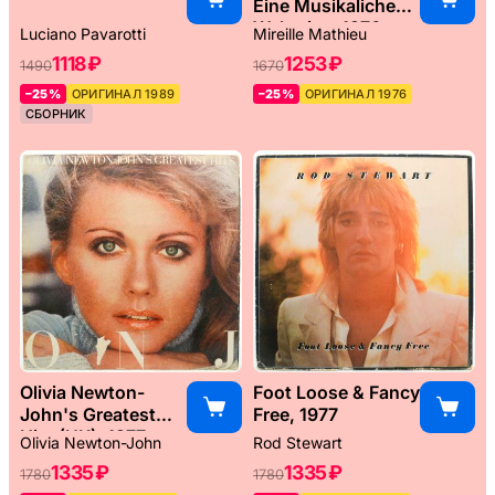
Eine Musikaliche
Weltreise, 1976
Luciano Pavarotti
Mireille Mathieu
1118 ₽
1253 ₽
1490
1670
–25%
ОРИГИНАЛ 1989
–25%
ОРИГИНАЛ 1976
СБОРНИК
Olivia Newton-
Foot Loose & Fancy
John's Greatest
Free, 1977
Hits (UK), 1977
Olivia Newton-John
Rod Stewart
1335 ₽
1335 ₽
1780
1780