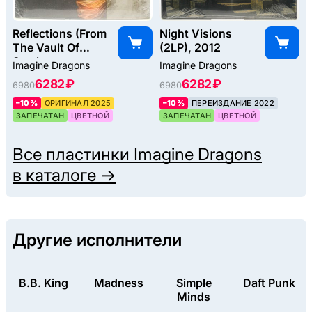
Reflections (From
Night Visions
The Vault Of
(2LP), 2012
Smoke +
Imagine Dragons
Imagine Dragons
Mirrors), 2025
6282 ₽
6282 ₽
6980
6980
–10%
ОРИГИНАЛ 2025
–10%
ПЕРЕИЗДАНИЕ 2022
ЗАПЕЧАТАН
ЦВЕТНОЙ
ЗАПЕЧАТАН
ЦВЕТНОЙ
Все пластинки
Imagine Dragons
в каталоге →
Другие исполнители
B.B. King
Madness
Simple
Daft Punk
Minds