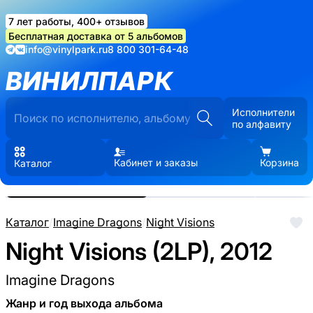
7 лет работы, 400+ отзывов
Бесплатная доставка от 5 альбомов
info@vinylpark.ru
8 800 301-64-48
ВИНИЛПАРК
Исполнители
по алфавиту
Кабинет и заказы
Корзина
Каталог
Реальные фото пластинки.
Нажмите, чтобы увеличить
Каталог
/
Imagine Dragons
/
Night Visions
Night Visions (2LP), 2012
Imagine Dragons
Жанр и год выхода альбома