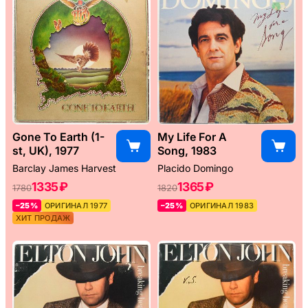
Gone To Earth (1-
My Life For A
st, UK), 1977
Song, 1983
Barclay James Harvest
Placido Domingo
1335 ₽
1365 ₽
1780
1820
–25%
ОРИГИНАЛ 1977
–25%
ОРИГИНАЛ 1983
ХИТ ПРОДАЖ