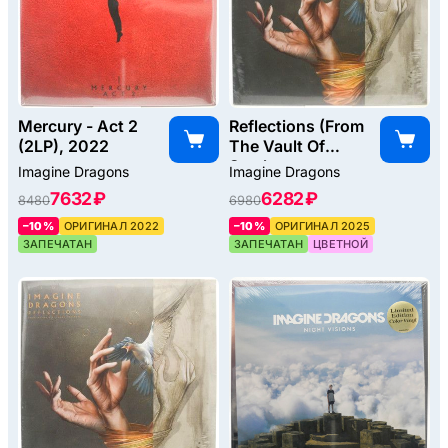
Mercury - Act 2
Reflections (From
(2LP), 2022
The Vault Of
Smoke +
Imagine Dragons
Imagine Dragons
Mirrors), 2025
7632 ₽
6282 ₽
8480
6980
–10%
ОРИГИНАЛ 2022
–10%
ОРИГИНАЛ 2025
ЗАПЕЧАТАН
ЗАПЕЧАТАН
ЦВЕТНОЙ