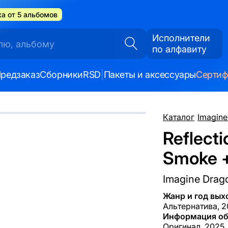
а от 5 альбомов
Исполнители
по алфавиту
редзаказ
Сборники
RSD
|
Пакеты и аксессуары
Серти
Каталог
/
Imagine
Reflecti
Smoke +
Imagine Drag
Жанр и год вых
Альтернатива, 
Информация об
Оригинал, 2025,