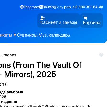
Телеграм
ВК
info@vinylpark.ru
8 800 301-64-48
Кабинет и заказы
Корзина
✦
фикаты
Сувениры
|
Муз. календарь
 Dragons
ons (From The Vault Of
 Mirrors), 2025
ons
ода альбома
2025
 издании
 Европа, лейбл KIDinaKORNER, Interscope Records