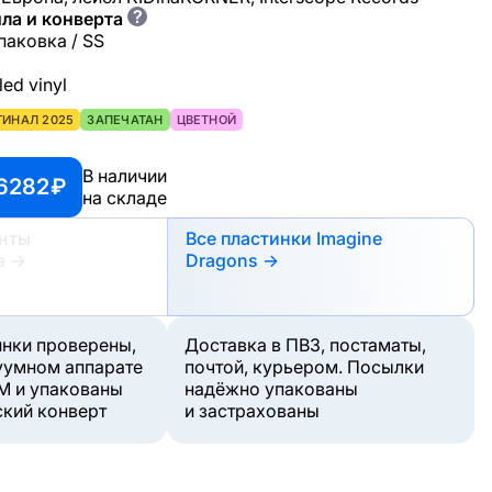
?
ла и конверта
паковка / SS
ed vinyl
ГИНАЛ 2025
ЗАПЕЧАТАН
ЦВЕТНОЙ
В наличии
6282 ₽
на складе
анты
Все пластинки Imagine
а
→
Dragons →
инки проверены,
Доставка в ПВЗ, постаматы,
уумном аппарате
почтой, курьером. Посылки
M и упакованы
надёжно упакованы
ский конверт
и застрахованы