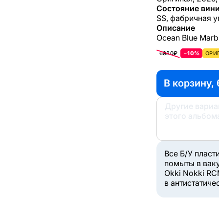
Состояние вини
SS, фабричная у
Описание
Ocean Blue Marbl
6980₽
−10%
ОРИ
В корзину, 
Другие вари
этого альбом
Все Б/У пласт
помыты в вак
Okki Nokki RC
в антистатиче