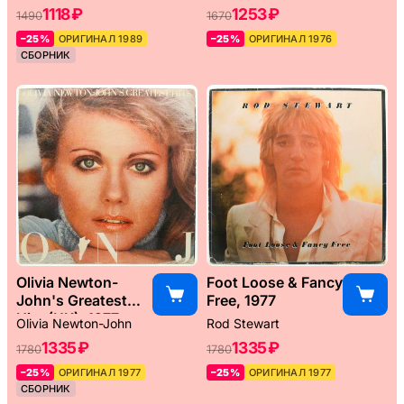
1118 ₽
1253 ₽
1490
1670
–25%
ОРИГИНАЛ 1989
–25%
ОРИГИНАЛ 1976
СБОРНИК
Olivia Newton-
Foot Loose & Fancy
John's Greatest
Free, 1977
Hits (UK), 1977
Olivia Newton-John
Rod Stewart
1335 ₽
1335 ₽
1780
1780
–25%
ОРИГИНАЛ 1977
–25%
ОРИГИНАЛ 1977
СБОРНИК