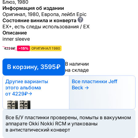
Блюз, 1980
Информация об издании
Оригинал, 1980, Европа, лейбл Epic
?
Состояние винила и конверта
EX+, есть следы использования / EX
Описание
inner sleeve
4229₽
−15%
ОРИГИНАЛ 1980
В наличии
В корзину, 3595 ₽
на складе
Другие варианты
Все пластинки Jeff
этого альбома
Beck →
от 4229₽
→
Все Б/У пластинки проверены, помыты в вакуумном
аппарате Okki Nokki RCM и упакованы
в антистатический конверт