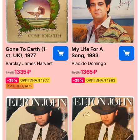
Gone To Earth (1-
My Life For A
st, UK), 1977
Song, 1983
Barclay James Harvest
Placido Domingo
1335 ₽
1365 ₽
1780
1820
–25%
ОРИГИНАЛ 1977
–25%
ОРИГИНАЛ 1983
ХИТ ПРОДАЖ