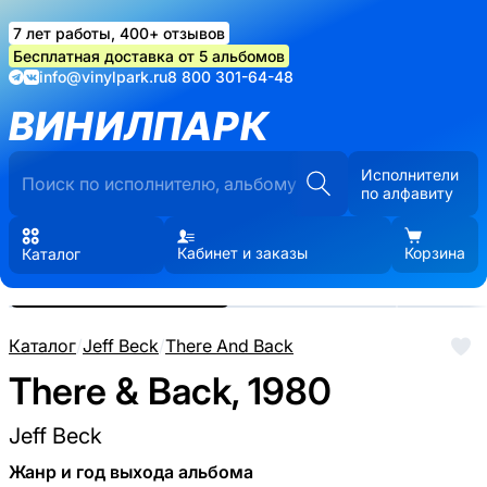
7 лет работы, 400+ отзывов
Бесплатная доставка от 5 альбомов
info@vinylpark.ru
8 800 301-64-48
ВИНИЛПАРК
Исполнители
по алфавиту
Кабинет и заказы
Корзина
Каталог
Реальные фото пластинки.
Нажмите, чтобы увеличить
Каталог
/
Jeff Beck
/
There And Back
There & Back, 1980
Jeff Beck
Жанр и год выхода альбома