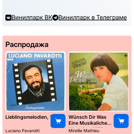
Винилпарк ВК
Винилпарк в Телеграме
Распродажа
Lieblingsmelodien, 1989
Wünsch Dir Was
Eine Musikaliche
Weltreise, 1976
Luciano Pavarotti
Mireille Mathieu