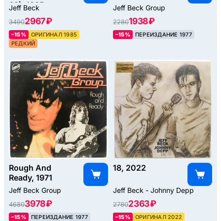
69), 1985
Jeff Beck
Jeff Beck Group
2967 ₽
1938 ₽
3490
2280
–15%
ОРИГИНАЛ 1985
–15%
ПЕРЕИЗДАНИЕ 1977
РЕДКИЙ
Rough And
18, 2022
Ready, 1971
Jeff Beck Group
Jeff Beck - Johnny Depp
3978 ₽
2363 ₽
4680
2780
–15%
ПЕРЕИЗДАНИЕ 1977
–15%
ОРИГИНАЛ 2022