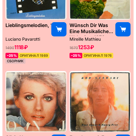
Lieblingsmelodien, 1989
Wünsch Dir Was
Eine Musikaliche
Weltreise, 1976
Luciano Pavarotti
Mireille Mathieu
1118 ₽
1253 ₽
1490
1670
–25%
ОРИГИНАЛ 1989
–25%
ОРИГИНАЛ 1976
СБОРНИК