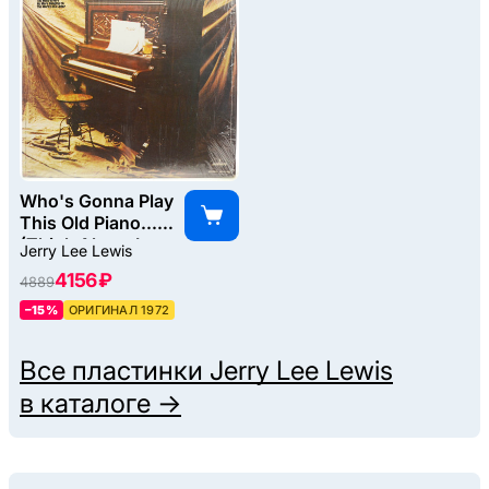
Who's Gonna Play
This Old Piano...
(Think About It
Jerry Lee Lewis
Darlin'), 1972
4156 ₽
4889
–15%
ОРИГИНАЛ 1972
Все пластинки
Jerry Lee Lewis
в каталоге →