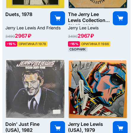
Duets, 1978
The Jerry Lee
Lewis Collection
(2LP), 1986
Jerry Lee Lewis And Friends
Jerry Lee Lewis
2967 ₽
2967 ₽
3490
3490
–15%
ОРИГИНАЛ 1978
–15%
ОРИГИНАЛ 1986
СБОРНИК
Doin' Just Fine
Jerry Lee Lewis
(USA), 1982
(USA), 1979