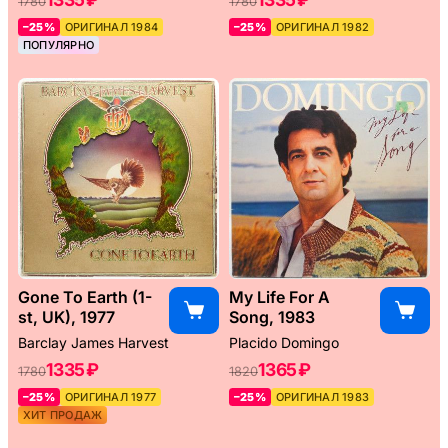
1780
1780
–25%
ОРИГИНАЛ 1984
–25%
ОРИГИНАЛ 1982
ПОПУЛЯРНО
Gone To Earth (1-
My Life For A
st, UK), 1977
Song, 1983
Barclay James Harvest
Placido Domingo
1335 ₽
1365 ₽
1780
1820
–25%
ОРИГИНАЛ 1977
–25%
ОРИГИНАЛ 1983
ХИТ ПРОДАЖ