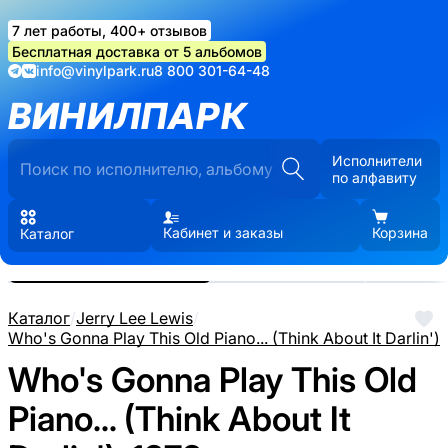
7 лет работы, 400+ отзывов
Бесплатная доставка от 5 альбомов
info@vinylpark.ru
8 800 301-64-48
ВИНИЛПАРК
Исполнители
по алфавиту
Кабинет и заказы
Корзина
Каталог
Реальные фото пластинки.
Нажмите, чтобы увеличить
Каталог
/
Jerry Lee Lewis
/
Who's Gonna Play This Old Piano... (Think About It Darlin')
Who's Gonna Play This Old
Piano... (Think About It