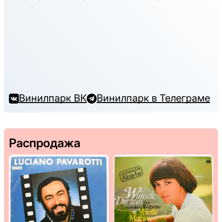
Винилпарк ВК
Винилпарк в Телеграме
Распродажа