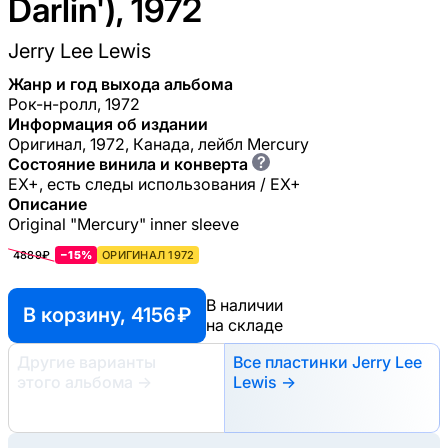
Darlin'), 1972
Jerry Lee Lewis
Жанр и год выхода альбома
Рок-н-ролл, 1972
Информация об издании
Оригинал, 1972, Канада, лейбл Mercury
?
Состояние винила и конверта
EX+, есть следы использования / EX+
Описание
Original "Mercury" inner sleeve
4889₽
−15%
ОРИГИНАЛ 1972
В наличии
В корзину, 4156 ₽
на складе
Другие варианты
Все пластинки Jerry Lee
этого альбома
→
Lewis →