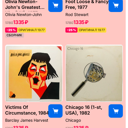
Olivia Newton-
Foot Loose & Fancy
John's Greatest
Free, 1977
Hits (UK), 1977
Olivia Newton-John
Rod Stewart
1335 ₽
1335 ₽
1780
1780
–25%
ОРИГИНАЛ 1977
–25%
ОРИГИНАЛ 1977
СБОРНИК
Victims Of
Chicago 16 (1-st,
Circumstance, 1984
USA), 1982
Barclay James Harvest
Chicago
1335 ₽
1335 ₽