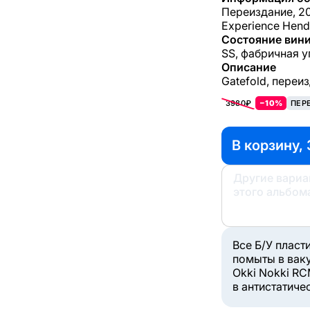
Переиздание, 20
Experience Hend
Состояние вини
SS, фабричная у
Описание
Gatefold, переиз
3980₽
−10%
ПЕР
В корзину, 
Другие вари
этого альбом
Все Б/У пласт
помыты в вак
Okki Nokki RC
в антистатиче