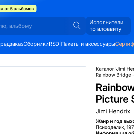
а от 5 альбомов
Исполнители
по алфавиту
редзаказ
Сборники
RSD
|
Пакеты и аксессуары
Серти
Каталог
/
Jimi He
Rainbow Bridge -
Rainbow 
Picture 
Jimi Hendrix
Жанр и год вых
Психоделик, 197
Информация об