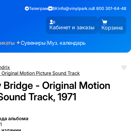
Телеграм
ВК
info@vinylpark.ru
8 800 301-64-48
Кабинет и заказы
Корзина
✦
фикаты
Сувениры
|
Муз. календарь
ndrix
/
 Original Motion Picture Sound Track
Bridge - Original Motion
Sound Track, 1971
ода альбома
1
 издании