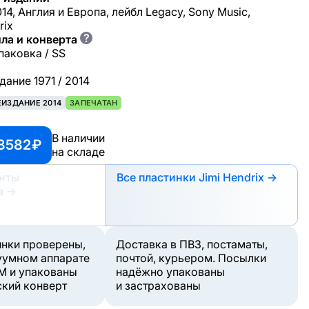
14, Англия и Европа, лейбл Legacy, Sony Music,
rix
?
ла и конверта
паковка / SS
дание 1971 / 2014
ЕИЗДАНИЕ 2014
ЗАПЕЧАТАН
В наличии
3582 ₽
на складе
анты
Все пластинки Jimi Hendrix →
а
→
инки проверены,
Доставка в ПВЗ, постаматы,
уумном аппарате
почтой, курьером. Посылки
M и упакованы
надёжно упакованы
ский конверт
и застрахованы