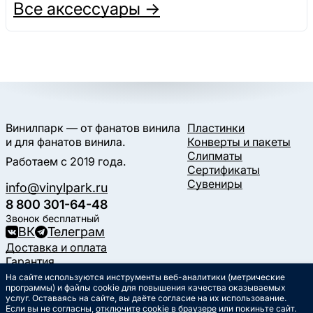
Все аксессуары →
Винилпарк — от фанатов винила
Пластинки
и для фанатов винила.
Конверты и пакеты
Слипматы
Работаем с 2019 года.
Сертификаты
Сувениры
info@vinylpark.ru
8 800 301-64-48
Звонок бесплатный
ВК
Телеграм
Доставка и оплата
Гарантия
Контакты
На сайте используются инструменты веб-аналитики (метрические
Статьи
программы) и файлы cookie для повышения качества оказываемых
услуг. Оставаясь на сайте, вы даёте согласие на их использование.
Музыкальный календарь
Если вы не согласны,
отключите cookie в браузере
или покиньте сайт.