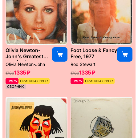
Olivia Newton-
Foot Loose & Fancy
John's Greatest
Free, 1977
Hits (UK), 1977
Olivia Newton-John
Rod Stewart
1335 ₽
1335 ₽
1780
1780
–25%
ОРИГИНАЛ 1977
–25%
ОРИГИНАЛ 1977
СБОРНИК