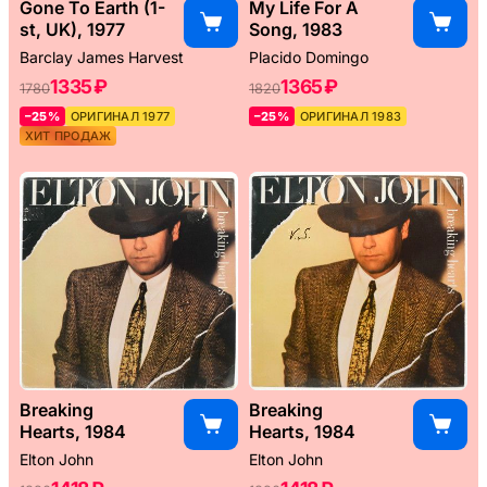
Gone To Earth (1-
My Life For A
st, UK), 1977
Song, 1983
Barclay James Harvest
Placido Domingo
1335 ₽
1365 ₽
1780
1820
–25%
ОРИГИНАЛ 1977
–25%
ОРИГИНАЛ 1983
ХИТ ПРОДАЖ
Breaking
Breaking
Hearts, 1984
Hearts, 1984
Elton John
Elton John