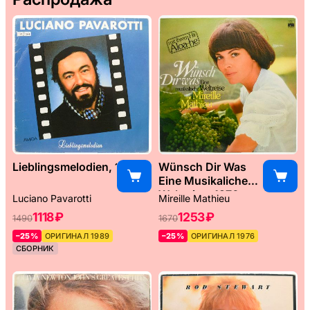
Lieblingsmelodien, 1989
Wünsch Dir Was
Eine Musikaliche
Weltreise, 1976
Luciano Pavarotti
Mireille Mathieu
1118 ₽
1253 ₽
1490
1670
–25%
ОРИГИНАЛ 1989
–25%
ОРИГИНАЛ 1976
СБОРНИК