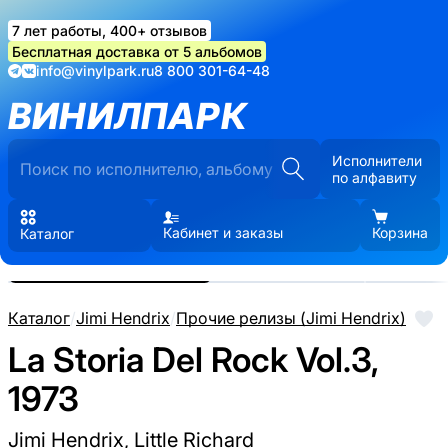
7 лет работы, 400+ отзывов
Бесплатная доставка от 5 альбомов
info@vinylpark.ru
8 800 301-64-48
ВИНИЛПАРК
Исполнители
по алфавиту
Кабинет и заказы
Корзина
Каталог
Реальные фото пластинки.
Нажмите, чтобы увеличить
Каталог
/
Jimi Hendrix
/
Прочие релизы (Jimi Hendrix)
La Storia Del Rock Vol.3,
1973
Jimi Hendrix, Little Richard