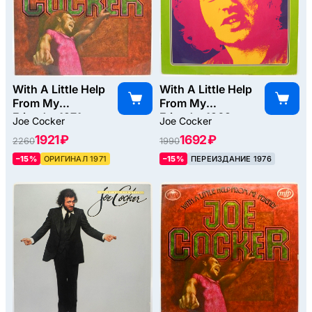
With A Little Help
With A Little Help
From My
From My
Friends, 1971
Friends, 1969
Joe Cocker
Joe Cocker
1921 ₽
1692 ₽
2260
1990
–15%
ОРИГИНАЛ 1971
–15%
ПЕРЕИЗДАНИЕ 1976