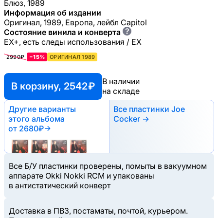
Блюз, 1989
Информация об издании
Оригинал, 1989, Европа, лейбл Capitol
?
Состояние винила и конверта
EX+, есть следы использования / EX
2990₽
−15%
ОРИГИНАЛ 1989
В наличии
В корзину, 2542 ₽
на складе
Другие варианты
Все пластинки Joe
этого альбома
Cocker →
от 2680₽
→
Все Б/У пластинки проверены, помыты в вакуумном
аппарате Okki Nokki RCM и упакованы
в антистатический конверт
Доставка в ПВЗ, постаматы, почтой, курьером.