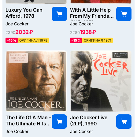
Luxury You Can
With A Little Help
Afford, 1978
From My Friends
(UK), 1971
Joe Cocker
Joe Cocker
2032 ₽
1938 ₽
2390
2280
–15%
ОРИГИНАЛ 1978
–15%
ОРИГИНАЛ 1971
The Life Of A Man -
Joe Cocker Live
The Ultimate Hits
(2LP), 1990
1968-2013
Joe Cocker
Joe Cocker
(2LP), 2016