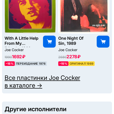
With A Little Help
One Night Of
From My
Sin, 1989
Friends, 1969
Joe Cocker
Joe Cocker
1692 ₽
2278 ₽
1990
2680
–15%
ПЕРЕИЗДАНИЕ 1976
–15%
ОРИГИНАЛ 1989
Все пластинки
Joe Cocker
в каталоге →
Другие исполнители