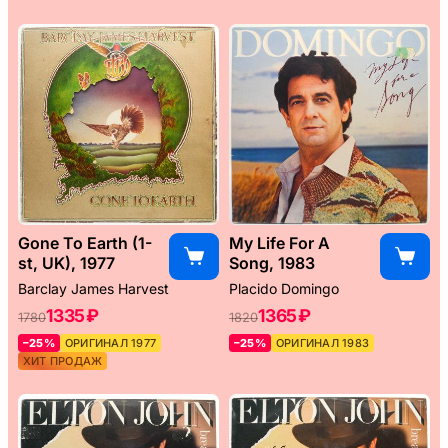
Gone To Earth (1-
My Life For A
st, UK), 1977
Song, 1983
Barclay James Harvest
Placido Domingo
1335 ₽
1365 ₽
1780
1820
–25%
ОРИГИНАЛ 1977
–25%
ОРИГИНАЛ 1983
ХИТ ПРОДАЖ