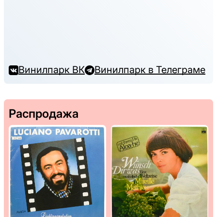
Винилпарк ВК
Винилпарк в Телеграме
Распродажа