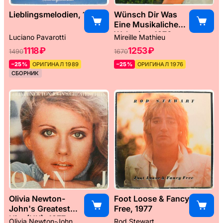
Lieblingsmelodien, 1989
Wünsch Dir Was
Eine Musikaliche
Weltreise, 1976
Luciano Pavarotti
Mireille Mathieu
1118 ₽
1253 ₽
1490
1670
–25%
ОРИГИНАЛ 1989
–25%
ОРИГИНАЛ 1976
СБОРНИК
Olivia Newton-
Foot Loose & Fancy
John's Greatest
Free, 1977
Hits (UK), 1977
Olivia Newton-John
Rod Stewart