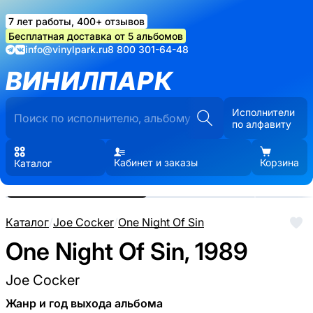
7 лет работы, 400+ отзывов
Бесплатная доставка от 5 альбомов
info@vinylpark.ru
8 800 301-64-48
ВИНИЛПАРК
Исполнители
по алфавиту
Кабинет и заказы
Корзина
Каталог
Реальные фото пластинки.
Нажмите, чтобы увеличить
Каталог
/
Joe Cocker
/
One Night Of Sin
One Night Of Sin, 1989
Joe Cocker
Жанр и год выхода альбома