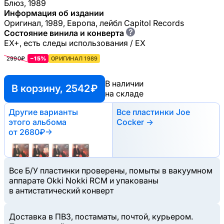
Блюз, 1989
Информация об издании
Оригинал, 1989, Европа, лейбл Capitol Records
?
Состояние винила и конверта
EX+, есть следы использования / EX
2990₽
−15%
ОРИГИНАЛ 1989
В наличии
В корзину, 2542 ₽
на складе
Другие варианты
Все пластинки Joe
этого альбома
Cocker →
от 2680₽
→
Все Б/У пластинки проверены, помыты в вакуумном
аппарате Okki Nokki RCM и упакованы
в антистатический конверт
Доставка в ПВЗ, постаматы, почтой, курьером.