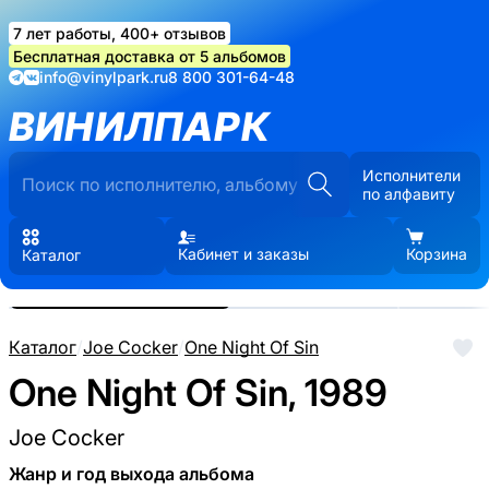
7 лет работы, 400+ отзывов
Бесплатная доставка от 5 альбомов
info@vinylpark.ru
8 800 301-64-48
ВИНИЛПАРК
Исполнители
по алфавиту
Кабинет и заказы
Корзина
Каталог
Реальные фото пластинки.
Нажмите, чтобы увеличить
Каталог
/
Joe Cocker
/
One Night Of Sin
One Night Of Sin, 1989
Joe Cocker
Жанр и год выхода альбома