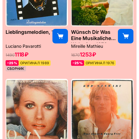
Lieblingsmelodien, 1989
Wünsch Dir Was
Eine Musikaliche
Weltreise, 1976
Luciano Pavarotti
Mireille Mathieu
1118 ₽
1253 ₽
1490
1670
–25%
ОРИГИНАЛ 1989
–25%
ОРИГИНАЛ 1976
СБОРНИК