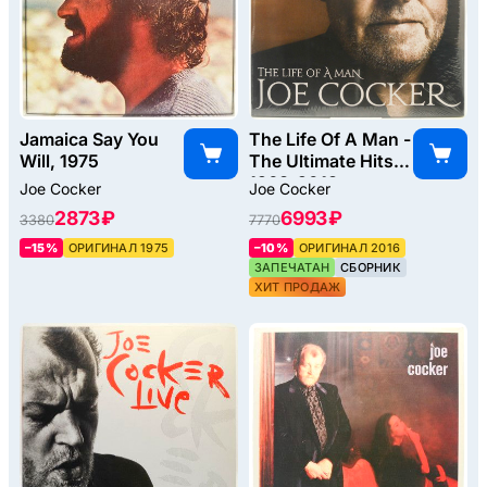
Jamaica Say You
The Life Of A Man -
Will, 1975
The Ultimate Hits
1968-2013
Joe Cocker
Joe Cocker
(2LP), 2016
2873 ₽
6993 ₽
3380
7770
–15%
ОРИГИНАЛ 1975
–10%
ОРИГИНАЛ 2016
ЗАПЕЧАТАН
СБОРНИК
ХИТ ПРОДАЖ