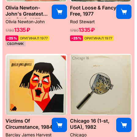
Olivia Newton-
Foot Loose & Fancy
John's Greatest
Free, 1977
Hits (UK), 1977
Olivia Newton-John
Rod Stewart
1335 ₽
1335 ₽
1780
1780
–25%
ОРИГИНАЛ 1977
–25%
ОРИГИНАЛ 1977
СБОРНИК
Victims Of
Chicago 16 (1-st,
Circumstance, 1984
USA), 1982
Barclay James Harvest
Chicago