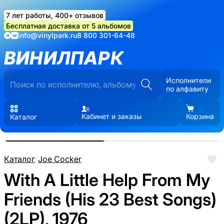
7 лет работы, 400+ отзывов
Бесплатная доставка от 5 альбомов
info@vinylpark.ru
8 800 301-64-48
ВИНИЛПАРК
Исполнители
по алфавиту
Кабинет и заказы
Корзина
Каталог
Реальные фото пластинки.
Нажмите, чтобы увеличить
Каталог
/
Joe Cocker
With A Little Help From My
Friends (His 23 Best Songs)
(2LP), 1976