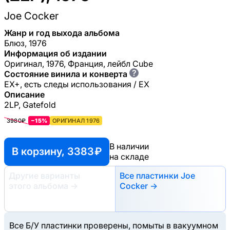
Joe Cocker
Жанр и год выхода альбома
Блюз, 1976
Информация об издании
Оригинал, 1976, Франция, лейбл Cube
?
Состояние винила и конверта
EX+, есть следы использования / EX
Описание
2LP, Gatefold
3980₽
−15%
ОРИГИНАЛ 1976
В наличии
В корзину, 3383 ₽
на складе
Другие варианты
Все пластинки Joe
этого альбома
→
Cocker →
Все Б/У пластинки проверены, помыты в вакуумном