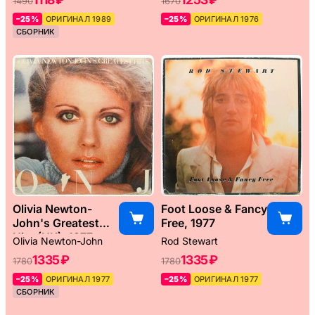
1490
1670
–25%
ОРИГИНАЛ 1989
–25%
ОРИГИНАЛ 1976
СБОРНИК
Olivia Newton-
Foot Loose & Fancy
John's Greatest
Free, 1977
Hits (UK), 1977
Olivia Newton-John
Rod Stewart
1335 ₽
1335 ₽
1780
1780
–25%
ОРИГИНАЛ 1977
–25%
ОРИГИНАЛ 1977
СБОРНИК