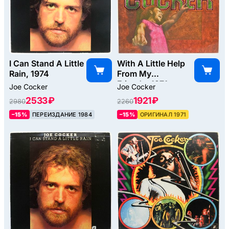
I Can Stand A Little
With A Little Help
Rain, 1974
From My
Friends, 1971
Joe Cocker
Joe Cocker
2533 ₽
1921 ₽
2980
2260
–15%
ПЕРЕИЗДАНИЕ 1984
–15%
ОРИГИНАЛ 1971