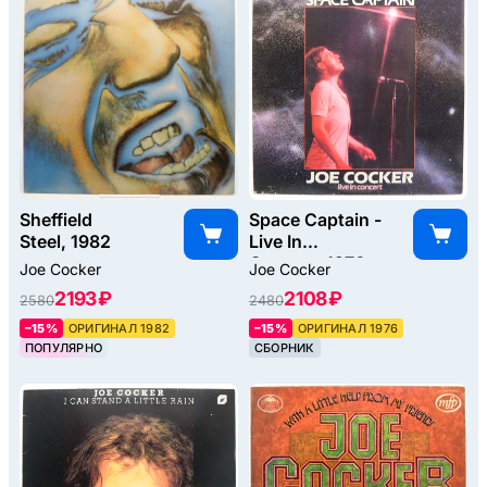
Sheffield
Space Captain -
Steel, 1982
Live In
Concert, 1976
Joe Cocker
Joe Cocker
2193 ₽
2108 ₽
2580
2480
–15%
ОРИГИНАЛ 1982
–15%
ОРИГИНАЛ 1976
ПОПУЛЯРНО
СБОРНИК