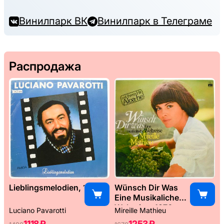
Винилпарк ВК
Винилпарк в Телеграме
Распродажа
Lieblingsmelodien, 1989
Wünsch Dir Was
Eine Musikaliche
Weltreise, 1976
Luciano Pavarotti
Mireille Mathieu
1118 ₽
1253 ₽