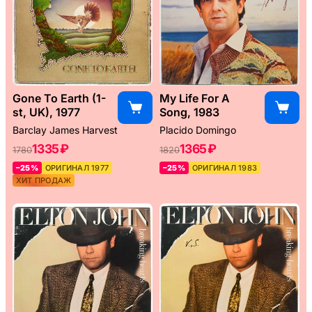
Gone To Earth (1-
My Life For A
st, UK), 1977
Song, 1983
Barclay James Harvest
Placido Domingo
1335 ₽
1365 ₽
1780
1820
–25%
ОРИГИНАЛ 1977
–25%
ОРИГИНАЛ 1983
ХИТ ПРОДАЖ