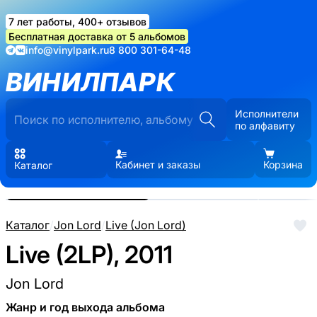
7 лет работы, 400+ отзывов
Бесплатная доставка от 5 альбомов
info@vinylpark.ru
8 800 301-64-48
ВИНИЛПАРК
Исполнители
по алфавиту
Кабинет и заказы
Корзина
Каталог
Реальные фото пластинки.
Нажмите, чтобы увеличить
Каталог
/
Jon Lord
/
Live (Jon Lord)
Live (2LP), 2011
Jon Lord
Жанр и год выхода альбома