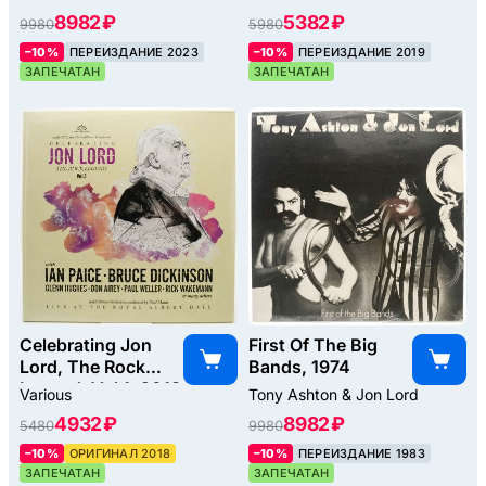
8982 ₽
5382 ₽
9980
5980
–10%
ПЕРЕИЗДАНИЕ 2023
–10%
ПЕРЕИЗДАНИЕ 2019
ЗАПЕЧАТАН
ЗАПЕЧАТАН
Celebrating Jon
First Of The Big
Lord, The Rock
Bands, 1974
Legend, Vol.1, 2018
Various
Tony Ashton & Jon Lord
4932 ₽
8982 ₽
5480
9980
–10%
ОРИГИНАЛ 2018
–10%
ПЕРЕИЗДАНИЕ 1983
ЗАПЕЧАТАН
ЗАПЕЧАТАН