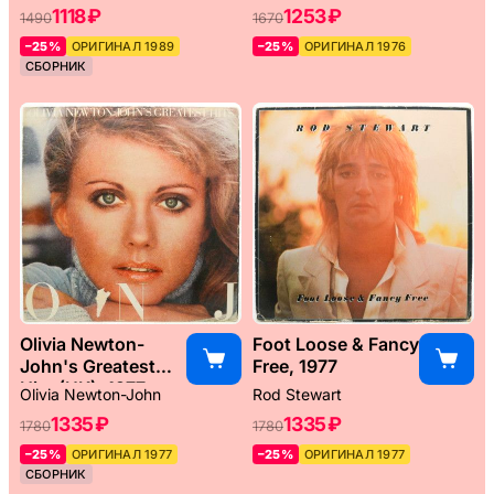
1118 ₽
1253 ₽
1490
1670
–25%
ОРИГИНАЛ 1989
–25%
ОРИГИНАЛ 1976
СБОРНИК
Olivia Newton-
Foot Loose & Fancy
John's Greatest
Free, 1977
Hits (UK), 1977
Olivia Newton-John
Rod Stewart
1335 ₽
1335 ₽
1780
1780
–25%
ОРИГИНАЛ 1977
–25%
ОРИГИНАЛ 1977
СБОРНИК