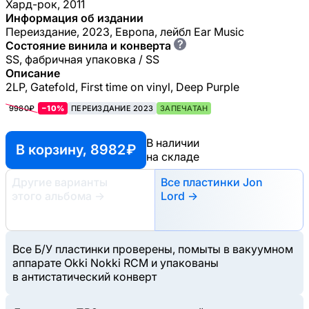
Хард-рок, 2011
Информация об издании
Переиздание, 2023, Европа, лейбл Ear Music
?
Состояние винила и конверта
SS, фабричная упаковка / SS
Описание
2LP, Gatefold, First time on vinyl, Deep Purple
9980₽
−10%
ПЕРЕИЗДАНИЕ 2023
ЗАПЕЧАТАН
В наличии
В корзину, 8982 ₽
на складе
Другие варианты
Все пластинки Jon
этого альбома
→
Lord →
Все Б/У пластинки проверены, помыты в вакуумном
аппарате Okki Nokki RCM и упакованы
в антистатический конверт