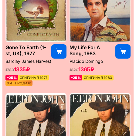
Gone To Earth (1-
My Life For A
st, UK), 1977
Song, 1983
Barclay James Harvest
Placido Domingo
1335 ₽
1365 ₽
1780
1820
–25%
ОРИГИНАЛ 1977
–25%
ОРИГИНАЛ 1983
ХИТ ПРОДАЖ