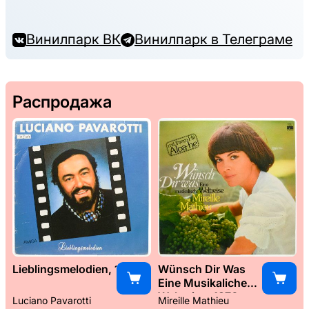
Винилпарк ВК
Винилпарк в Телеграме
Распродажа
Lieblingsmelodien, 1989
Wünsch Dir Was
Eine Musikaliche
Weltreise, 1976
Luciano Pavarotti
Mireille Mathieu