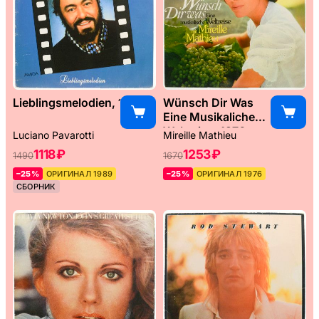
Lieblingsmelodien, 1989
Wünsch Dir Was
Eine Musikaliche
Weltreise, 1976
Luciano Pavarotti
Mireille Mathieu
1118 ₽
1253 ₽
1490
1670
–25%
ОРИГИНАЛ 1989
–25%
ОРИГИНАЛ 1976
СБОРНИК