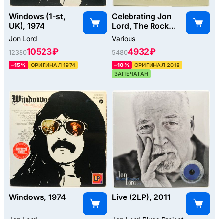
Windows (1-st,
Celebrating Jon
UK), 1974
Lord, The Rock
Legend, Vol.1, 2018
Jon Lord
Various
10523 ₽
4932 ₽
12380
5480
–15%
ОРИГИНАЛ 1974
–10%
ОРИГИНАЛ 2018
ЗАПЕЧАТАН
Windows, 1974
Live (2LP), 2011