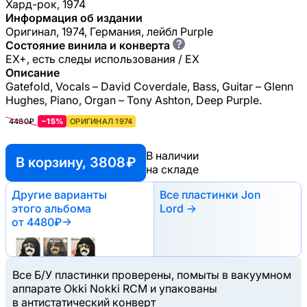
Хард-рок, 1974
Информация об издании
Оригинал, 1974, Германия, лейбл Purple
?
Состояние винила и конверта
EX+, есть следы использования / EX
Описание
Gatefold, Vocals – David Coverdale, Bass, Guitar – Glenn
Hughes, Piano, Organ – Tony Ashton, Deep Purple.
4480₽
−15%
ОРИГИНАЛ 1974
В наличии
В корзину, 3808 ₽
на складе
Другие варианты
Все пластинки Jon
этого альбома
Lord →
от 4480₽
→
Все Б/У пластинки проверены, помыты в вакуумном
аппарате Okki Nokki RCM и упакованы
в антистатический конверт