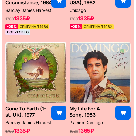
Circumstance, 1984
USA), 1982
Barclay James Harvest
Chicago
1335 ₽
1335 ₽
1780
1780
–25%
ОРИГИНАЛ 1984
–25%
ОРИГИНАЛ 1982
ПОПУЛЯРНО
Gone To Earth (1-
My Life For A
st, UK), 1977
Song, 1983
Barclay James Harvest
Placido Domingo
1335 ₽
1365 ₽
1780
1820