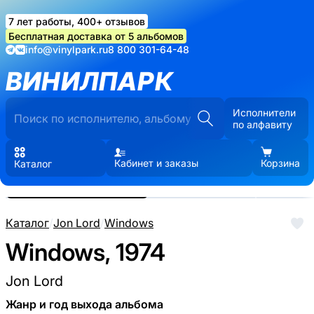
7 лет работы, 400+ отзывов
Бесплатная доставка от 5 альбомов
info@vinylpark.ru
8 800 301-64-48
ВИНИЛПАРК
Исполнители
по алфавиту
Кабинет и заказы
Корзина
Каталог
Реальные фото пластинки.
Нажмите, чтобы увеличить
Каталог
/
Jon Lord
/
Windows
Windows, 1974
Jon Lord
Жанр и год выхода альбома