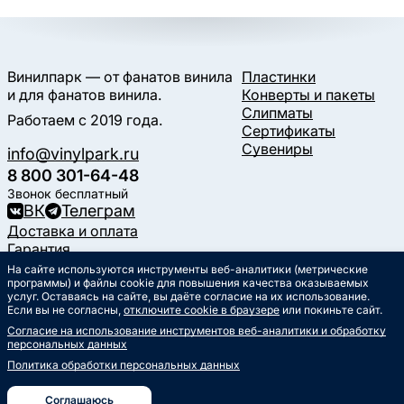
Винилпарк — от фанатов винила
Пластинки
и для фанатов винила.
Конверты и пакеты
Слипматы
Работаем с 2019 года.
Сертификаты
Сувениры
info@vinylpark.ru
8 800 301-64-48
Звонок бесплатный
ВК
Телеграм
Доставка и оплата
Гарантия
Контакты
На сайте используются инструменты веб-аналитики (метрические
программы) и файлы cookie для повышения качества оказываемых
Статьи
услуг. Оставаясь на сайте, вы даёте согласие на их использование.
Музыкальный календарь
Если вы не согласны,
отключите cookie в браузере
или покиньте сайт.
Документы
Согласие на использование инструментов веб-аналитики и обработку
Публичная оферта
персональных данных
Политика обработки
персональных данных
Политика обработки персональных данных
Согласие на обработку
персональных данных
Соглашаюсь