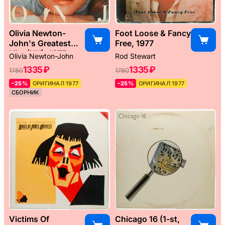
Olivia Newton-
Foot Loose & Fancy
John's Greatest
Free, 1977
Hits (UK), 1977
Olivia Newton-John
Rod Stewart
1335 ₽
1335 ₽
1780
1780
–25%
ОРИГИНАЛ 1977
–25%
ОРИГИНАЛ 1977
СБОРНИК
Victims Of
Chicago 16 (1-st,