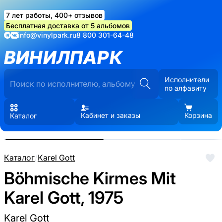
7 лет работы, 400+ отзывов
Бесплатная доставка от 5 альбомов
info@vinylpark.ru
8 800 301-64-48
ВИНИЛПАРК
Исполнители
по алфавиту
Кабинет и заказы
Корзина
Каталог
Реальные фото пластинки.
Нажмите, чтобы увеличить
Каталог
/
Karel Gott
Böhmische Kirmes Mit
Karel Gott, 1975
Karel Gott