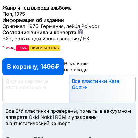
Жанр и год выхода альбома
Поп, 1975
Информация об издании
Оригинал, 1975, Германия, лейбл Polydor
?
Состояние винила и конверта
EX+, есть следы использования / EX
1760₽
−15%
ОРИГИНАЛ 1975
В наличии
В корзину, 1496 ₽
на складе
Другие варианты
Все пластинки Karel
этого альбома
→
Gott →
Все Б/У пластинки проверены, помыты в вакуумном
аппарате Okki Nokki RCM и упакованы
в антистатический конверт