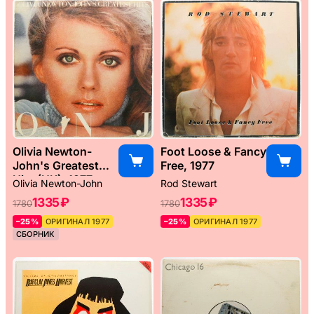
Olivia Newton-
Foot Loose & Fancy
John's Greatest
Free, 1977
Hits (UK), 1977
Olivia Newton-John
Rod Stewart
1335 ₽
1335 ₽
1780
1780
–25%
ОРИГИНАЛ 1977
–25%
ОРИГИНАЛ 1977
СБОРНИК