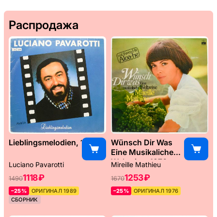
Распродажа
Lieblingsmelodien, 1989
Wünsch Dir Was
Eine Musikaliche
Weltreise, 1976
Luciano Pavarotti
Mireille Mathieu
1118 ₽
1253 ₽
1490
1670
–25%
ОРИГИНАЛ 1989
–25%
ОРИГИНАЛ 1976
СБОРНИК