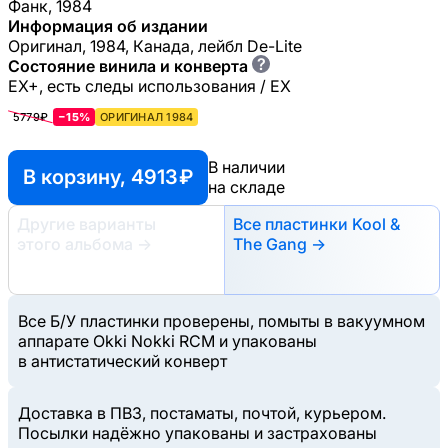
Фанк, 1984
Информация об издании
Оригинал, 1984, Канада, лейбл De-Lite
?
Состояние винила и конверта
EX+, есть следы использования / EX
5779₽
−15%
ОРИГИНАЛ 1984
В наличии
В корзину, 4913 ₽
на складе
Другие варианты
Все пластинки Kool &
этого альбома
→
The Gang →
Все Б/У пластинки проверены, помыты в вакуумном
аппарате Okki Nokki RCM и упакованы
в антистатический конверт
Доставка в ПВЗ, постаматы, почтой, курьером.
Посылки надёжно упакованы и застрахованы