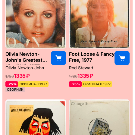
Olivia Newton-
Foot Loose & Fancy
John's Greatest
Free, 1977
Hits (UK), 1977
Olivia Newton-John
Rod Stewart
1335 ₽
1335 ₽
1780
1780
–25%
ОРИГИНАЛ 1977
–25%
ОРИГИНАЛ 1977
СБОРНИК