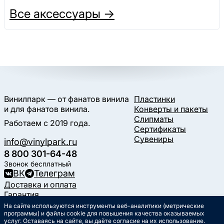
Все аксессуары →
Винилпарк — от фанатов винила
Пластинки
и для фанатов винила.
Конверты и пакеты
Слипматы
Работаем с 2019 года.
Сертификаты
Сувениры
info@vinylpark.ru
8 800 301-64-48
Звонок бесплатный
ВК
Телеграм
Доставка и оплата
Гарантия
Контакты
На сайте используются инструменты веб-аналитики (метрические
программы) и файлы cookie для повышения качества оказываемых
Статьи
услуг. Оставаясь на сайте, вы даёте согласие на их использование.