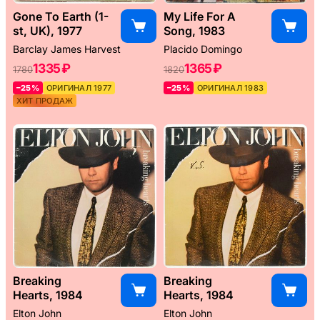
Gone To Earth (1-
My Life For A
st, UK), 1977
Song, 1983
Barclay James Harvest
Placido Domingo
1335 ₽
1365 ₽
1780
1820
–25%
ОРИГИНАЛ 1977
–25%
ОРИГИНАЛ 1983
ХИТ ПРОДАЖ
Breaking
Breaking
Hearts, 1984
Hearts, 1984
Elton John
Elton John