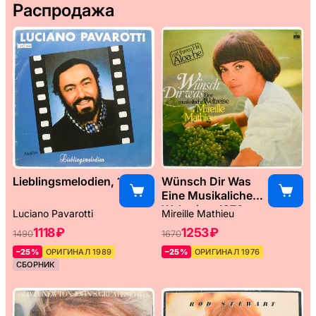
Распродажа
Lieblingsmelodien, 1989
Wünsch Dir Was
Eine Musikaliche
Weltreise, 1976
Luciano Pavarotti
Mireille Mathieu
1118 ₽
1253 ₽
1490
1670
–25%
ОРИГИНАЛ 1989
–25%
ОРИГИНАЛ 1976
СБОРНИК