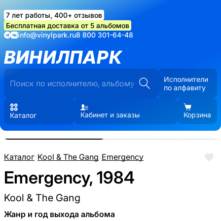
7 лет работы, 400+ отзывов
Бесплатная доставка от 5 альбомов
info@vinylpark.ru
8 800 301-64-48
ВИНИЛПАРК
Исполнители
по алфавиту
Кабинет и заказы
Корзина
Каталог
Реальные фото пластинки.
Нажмите, чтобы увеличить
Каталог
/
Kool & The Gang
/
Emergency
Emergency, 1984
Kool & The Gang
Жанр и год выхода альбома