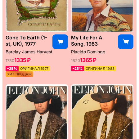
Gone To Earth (1-
My Life For A
st, UK), 1977
Song, 1983
Barclay James Harvest
Placido Domingo
1335 ₽
1365 ₽
1780
1820
–25%
ОРИГИНАЛ 1977
–25%
ОРИГИНАЛ 1983
ХИТ ПРОДАЖ