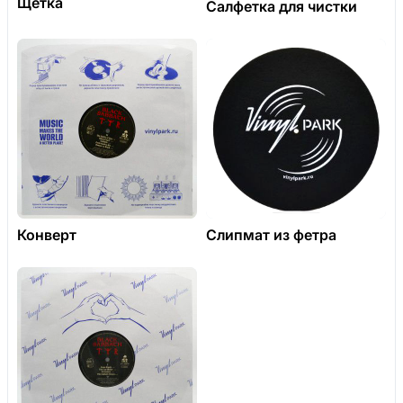
Щетка
Салфетка для чистки
Конверт
Слипмат из фетра