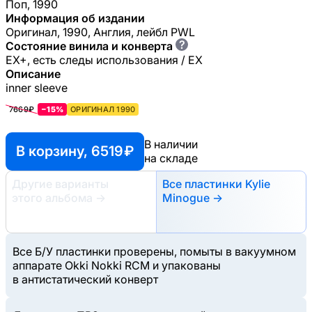
Поп, 1990
Информация об издании
Оригинал, 1990, Англия, лейбл PWL
?
Состояние винила и конверта
EX+, есть следы использования / EX
Описание
inner sleeve
7669₽
−15%
ОРИГИНАЛ 1990
В наличии
В корзину, 6519 ₽
на складе
Другие варианты
Все пластинки Kylie
этого альбома
→
Minogue →
Все Б/У пластинки проверены, помыты в вакуумном
аппарате Okki Nokki RCM и упакованы
в антистатический конверт