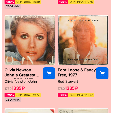
–25%
ОРИГИНАЛ 1989
–25%
ОРИГИНАЛ 1976
СБОРНИК
Olivia Newton-
Foot Loose & Fancy
John's Greatest
Free, 1977
Hits (UK), 1977
Olivia Newton-John
Rod Stewart
1335 ₽
1335 ₽
1780
1780
–25%
ОРИГИНАЛ 1977
–25%
ОРИГИНАЛ 1977
СБОРНИК