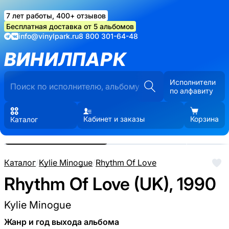
7 лет работы, 400+ отзывов
Бесплатная доставка от 5 альбомов
info@vinylpark.ru
8 800 301-64-48
ВИНИЛПАРК
Исполнители
по алфавиту
Кабинет и заказы
Корзина
Каталог
Реальные фото пластинки.
Нажмите, чтобы увеличить
Каталог
/
Kylie Minogue
/
Rhythm Of Love
Rhythm Of Love (UK), 1990
Kylie Minogue
Жанр и год выхода альбома