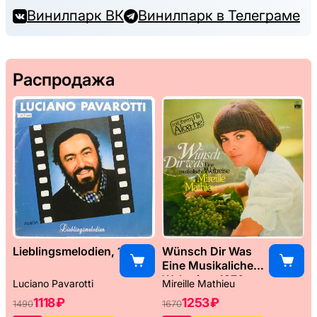
Винилпарк ВК
Винилпарк в Телеграме
Распродажа
Lieblingsmelodien, 1989
Wünsch Dir Was
Eine Musikaliche
Weltreise, 1976
Luciano Pavarotti
Mireille Mathieu
1118 ₽
1253 ₽
1490
1670