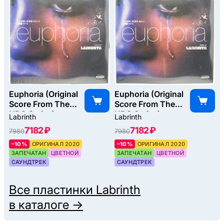
Euphoria (Original
Euphoria (Original
Score From The
Score From The
HBO Series)
HBO Series)
Labrinth
Labrinth
(2LP), 2020
(2LP), 2020
7182 ₽
7182 ₽
7980
7980
–10%
ОРИГИНАЛ 2020
–10%
ОРИГИНАЛ 2020
ЗАПЕЧАТАН
ЦВЕТНОЙ
ЗАПЕЧАТАН
ЦВЕТНОЙ
САУНДТРЕК
САУНДТРЕК
Все пластинки
Labrinth
в каталоге →