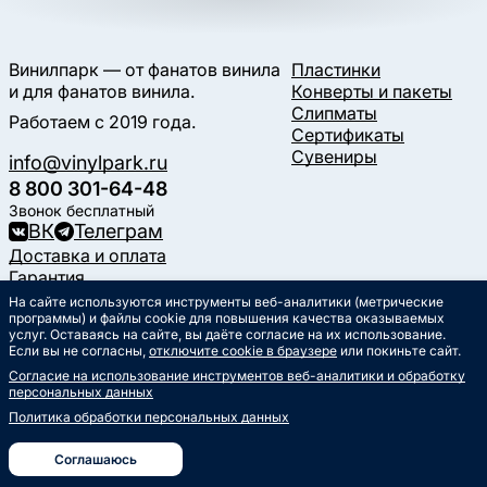
Винилпарк — от фанатов винила
Пластинки
и для фанатов винила.
Конверты и пакеты
Слипматы
Работаем с 2019 года.
Сертификаты
Сувениры
info@vinylpark.ru
8 800 301-64-48
Звонок бесплатный
ВК
Телеграм
Доставка и оплата
Гарантия
Контакты
На сайте используются инструменты веб-аналитики (метрические
программы) и файлы cookie для повышения качества оказываемых
Статьи
услуг. Оставаясь на сайте, вы даёте согласие на их использование.
Музыкальный календарь
Если вы не согласны,
отключите cookie в браузере
или покиньте сайт.
Документы
Согласие на использование инструментов веб-аналитики и обработку
Публичная оферта
персональных данных
Политика обработки
персональных данных
Политика обработки персональных данных
Согласие на обработку
персональных данных
Соглашаюсь