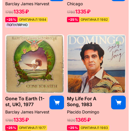
Barclay James Harvest
Chicago
1335 ₽
1335 ₽
1780
1780
–25%
ОРИГИНАЛ 1984
–25%
ОРИГИНАЛ 1982
ПОПУЛЯРНО
Gone To Earth (1-
My Life For A
st, UK), 1977
Song, 1983
Barclay James Harvest
Placido Domingo
1335 ₽
1365 ₽
1780
1820
–25%
ОРИГИНАЛ 1977
–25%
ОРИГИНАЛ 1983