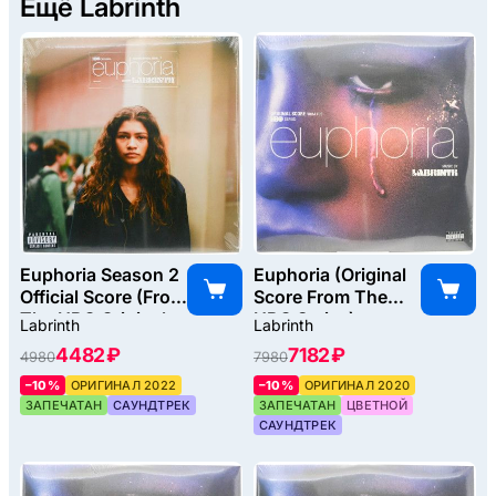
Ещё Labrinth
Euphoria Season 2
Euphoria (Original
Official Score (From
Score From The
The HBO Original
HBO Series)
Labrinth
Labrinth
Series), 2022
(2LP), 2020
4482 ₽
7182 ₽
4980
7980
–10%
ОРИГИНАЛ 2022
–10%
ОРИГИНАЛ 2020
ЗАПЕЧАТАН
САУНДТРЕК
ЗАПЕЧАТАН
ЦВЕТНОЙ
САУНДТРЕК