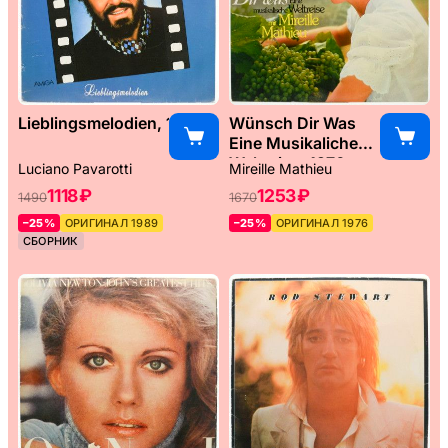
Lieblingsmelodien, 1989
Wünsch Dir Was
Eine Musikaliche
Weltreise, 1976
Luciano Pavarotti
Mireille Mathieu
1118 ₽
1253 ₽
1490
1670
–25%
ОРИГИНАЛ 1989
–25%
ОРИГИНАЛ 1976
СБОРНИК