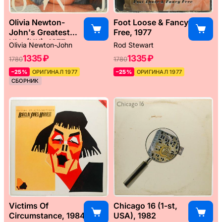
Olivia Newton-
Foot Loose & Fancy
John's Greatest
Free, 1977
Hits (UK), 1977
Olivia Newton-John
Rod Stewart
1335 ₽
1335 ₽
1780
1780
–25%
ОРИГИНАЛ 1977
–25%
ОРИГИНАЛ 1977
СБОРНИК
Victims Of
Chicago 16 (1-st,
Circumstance, 1984
USA), 1982