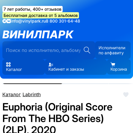
7 лет работы, 400+ отзывов
Бесплатная доставка от 5 альбомов
info@vinylpark.ru
8 800 301-64-48
ВИНИЛПАРК
Исполнители
по алфавиту
Кабинет и заказы
Корзина
Каталог
Реальные фото пластинки.
Нажмите, чтобы увеличить
Каталог
/
Labrinth
Euphoria (Original Score
From The HBO Series)
(2LP), 2020