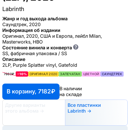
Labrinth
Жанр и год выхода альбома
Саундтрек, 2020
Информация об издании
Оригинал, 2020, США и Европа, лейбл Milan,
Masterworks, HBO
?
Состояние винила и конверта
SS, фабричная упаковка / SS
Описание
2LP, Purple Splatter vinyl, Gatefold
7980₽
−10%
ОРИГИНАЛ 2020
ЗАПЕЧАТАН
ЦВЕТНОЙ
САУНДТРЕК
В наличии
В корзину, 7182 ₽
на складе
Другие варианты
Все пластинки
этого альбома
→
Labrinth →