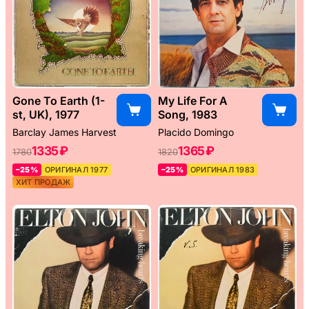
Gone To Earth (1-
My Life For A
st, UK), 1977
Song, 1983
Barclay James Harvest
Placido Domingo
1335 ₽
1365 ₽
1780
1820
–25%
ОРИГИНАЛ 1977
–25%
ОРИГИНАЛ 1983
ХИТ ПРОДАЖ