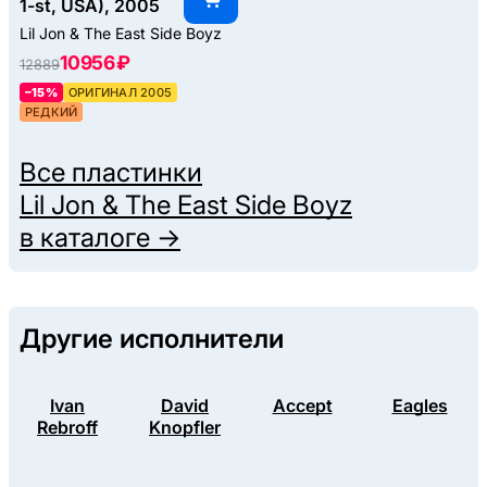
1-st, USA), 2005
Lil Jon & The East Side Boyz
10956 ₽
12889
–15%
ОРИГИНАЛ 2005
РЕДКИЙ
Все пластинки
Lil Jon & The East Side Boyz
в каталоге →
Другие исполнители
Ivan
David
Accept
Eagles
Rebroff
Knopfler