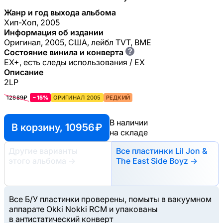
Жанр и год выхода альбома
Хип-Хоп, 2005
Информация об издании
Оригинал, 2005, CША, лейбл TVT, BME
?
Состояние винила и конверта
EX+, есть следы использования / EX
Описание
2LP
12889₽
−15%
ОРИГИНАЛ 2005
РЕДКИЙ
В наличии
В корзину, 10956 ₽
на складе
Другие варианты
Все пластинки Lil Jon &
этого альбома
→
The East Side Boyz →
Все Б/У пластинки проверены, помыты в вакуумном
аппарате Okki Nokki RCM и упакованы
в антистатический конверт