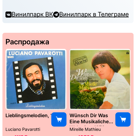
Винилпарк ВК
Винилпарк в Телеграме
Распродажа
Lieblingsmelodien, 1989
Wünsch Dir Was
Eine Musikaliche
Weltreise, 1976
Luciano Pavarotti
Mireille Mathieu