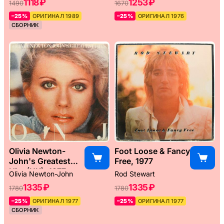
1118 ₽
1253 ₽
1490
1670
–25%
ОРИГИНАЛ 1989
–25%
ОРИГИНАЛ 1976
СБОРНИК
Olivia Newton-
Foot Loose & Fancy
John's Greatest
Free, 1977
Hits (UK), 1977
Olivia Newton-John
Rod Stewart
1335 ₽
1335 ₽
1780
1780
–25%
ОРИГИНАЛ 1977
–25%
ОРИГИНАЛ 1977
СБОРНИК