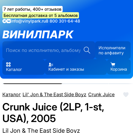
7 лет работы, 400+ отзывов
Бесплатная доставка от 5 альбомов
info@vinylpark.ru
8 800 301-64-48
ВИНИЛПАРК
Исполнители
по алфавиту
Кабинет и заказы
Корзина
Каталог
Реальные фото пластинки.
Нажмите, чтобы увеличить
Каталог
/
Lil' Jon & The East Side Boyz
/
Crunk Juice
Crunk Juice (2LP, 1-st,
USA), 2005
Lil Jon & The East Side Boyz