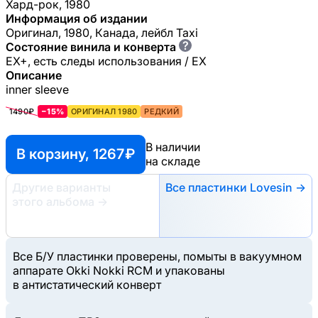
Хард-рок, 1980
Информация об издании
Оригинал, 1980, Канада, лейбл Taxi
?
Состояние винила и конверта
EX+, есть следы использования / EX
Описание
inner sleeve
1490₽
−15%
ОРИГИНАЛ 1980
РЕДКИЙ
В наличии
В корзину, 1267 ₽
на складе
Другие варианты
Все пластинки Lovesin →
этого альбома
→
Все Б/У пластинки проверены, помыты в вакуумном
аппарате Okki Nokki RCM и упакованы
в антистатический конверт