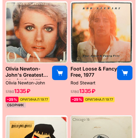
Olivia Newton-
Foot Loose & Fancy
John's Greatest
Free, 1977
Hits (UK), 1977
Olivia Newton-John
Rod Stewart
1335 ₽
1335 ₽
1780
1780
–25%
ОРИГИНАЛ 1977
–25%
ОРИГИНАЛ 1977
СБОРНИК