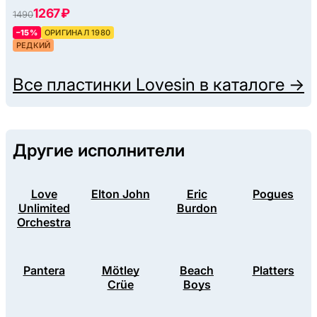
1267 ₽
1490
–15%
ОРИГИНАЛ 1980
РЕДКИЙ
Все пластинки
Lovesin
в каталоге →
Другие исполнители
Love
Elton John
Eric
Pogues
Unlimited
Burdon
Orchestra
Pantera
Mötley
Beach
Platters
Crüe
Boys