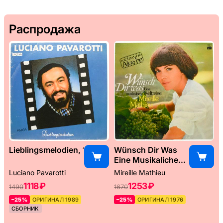
Распродажа
Lieblingsmelodien, 1989
Wünsch Dir Was
Eine Musikaliche
Weltreise, 1976
Luciano Pavarotti
Mireille Mathieu
1118 ₽
1253 ₽
1490
1670
–25%
ОРИГИНАЛ 1989
–25%
ОРИГИНАЛ 1976
СБОРНИК