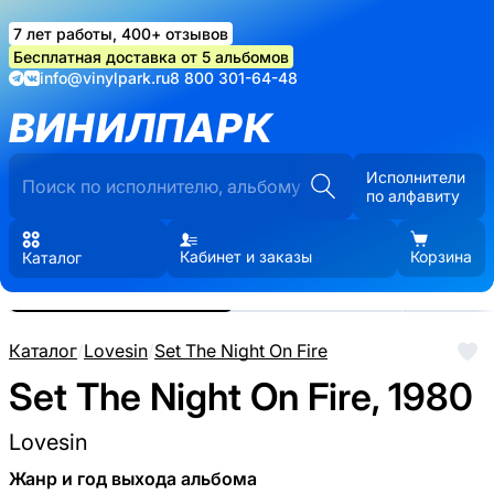
7 лет работы, 400+ отзывов
Бесплатная доставка от 5 альбомов
info@vinylpark.ru
8 800 301-64-48
ВИНИЛПАРК
Исполнители
по алфавиту
Кабинет и заказы
Корзина
Каталог
Реальные фото пластинки.
Нажмите, чтобы увеличить
Каталог
/
Lovesin
/
Set The Night On Fire
Set The Night On Fire, 1980
Lovesin
Жанр и год выхода альбома