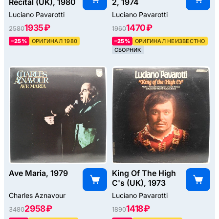
Recital (UK), 1980
2, 1974
Luciano Pavarotti
Luciano Pavarotti
1935 ₽
1470 ₽
2580
1960
–25%
ОРИГИНАЛ 1980
–25%
ОРИГИНАЛ НЕИЗВЕСТНО
СБОРНИК
Ave Maria, 1979
King Of The High
C's (UK), 1973
Charles Aznavour
Luciano Pavarotti
2958 ₽
1418 ₽
3480
1890