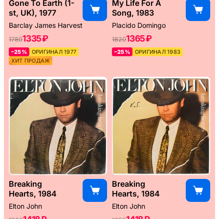
Gone To Earth (1-
My Life For A
st, UK), 1977
Song, 1983
Barclay James Harvest
Placido Domingo
1335 ₽
1365 ₽
1780
1820
–25%
ОРИГИНАЛ 1977
–25%
ОРИГИНАЛ 1983
ХИТ ПРОДАЖ
Breaking
Breaking
Hearts, 1984
Hearts, 1984
Elton John
Elton John