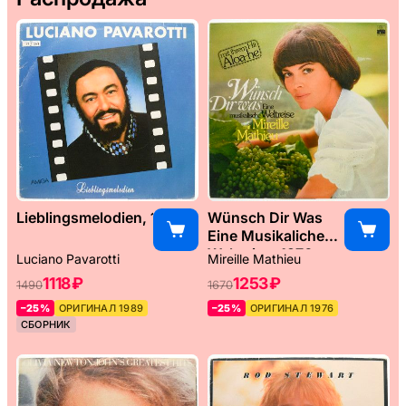
Lieblingsmelodien, 1989
Wünsch Dir Was
Eine Musikaliche
Weltreise, 1976
Luciano Pavarotti
Mireille Mathieu
1118 ₽
1253 ₽
1490
1670
–25%
ОРИГИНАЛ 1989
–25%
ОРИГИНАЛ 1976
СБОРНИК