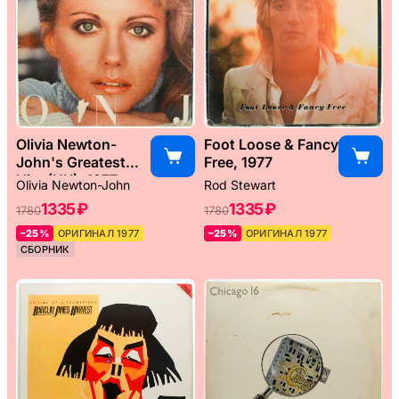
Olivia Newton-
Foot Loose & Fancy
John's Greatest
Free, 1977
Hits (UK), 1977
Olivia Newton-John
Rod Stewart
1335 ₽
1335 ₽
1780
1780
–25%
ОРИГИНАЛ 1977
–25%
ОРИГИНАЛ 1977
СБОРНИК