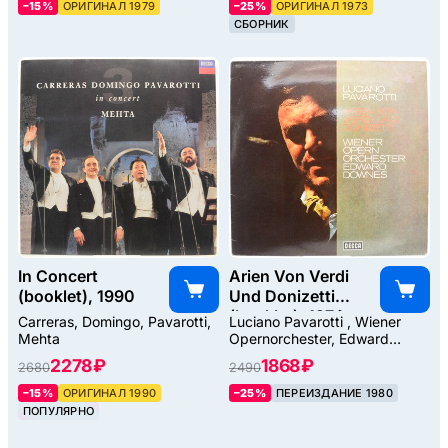
–15%
ОРИГИНАЛ 1979
–25%
ОРИГИНАЛ 1973
СБОРНИК
In Concert
Arien Von Verdi
(booklet), 1990
Und Donizetti
(booklet), 1974
Carreras, Domingo, Pavarotti,
Luciano Pavarotti , Wiener
Mehta
Opernorchester, Edward
Downes
2278 ₽
1868 ₽
2680
2490
–15%
ОРИГИНАЛ 1990
–25%
ПЕРЕИЗДАНИЕ 1980
ПОПУЛЯРНО