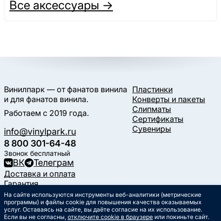
Все аксессуары →
Винилпарк — от фанатов винила
Пластинки
и для фанатов винила.
Конверты и пакеты
Слипматы
Работаем с 2019 года.
Сертификаты
Сувениры
info@vinylpark.ru
8 800 301-64-48
Звонок бесплатный
ВК
Телеграм
Доставка и оплата
Гарантия
Контакты
На сайте используются инструменты веб-аналитики (метрические
программы) и файлы cookie для повышения качества оказываемых
Статьи
услуг. Оставаясь на сайте, вы даёте согласие на их использование.
Музыкальный календарь
Если вы не согласны,
отключите cookie в браузере
или покиньте сайт.