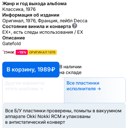
Жанр и год выхода альбома
Классика, 1976
Информация об издании
Оригинал, 1976, Франция, лейбл Decca
?
Состояние винила и конверта
EX+, есть следы использования / EX
Описание
Gatefold
2340₽
−15%
ОРИГИНАЛ 1976
В наличии
В корзину, 1989 ₽
на складе
Другие варианты
Все пластинки
этого альбома
→
исполнителя →
Все Б/У пластинки проверены, помыты в вакуумном
аппарате Okki Nokki RCM и упакованы
в антистатический конверт