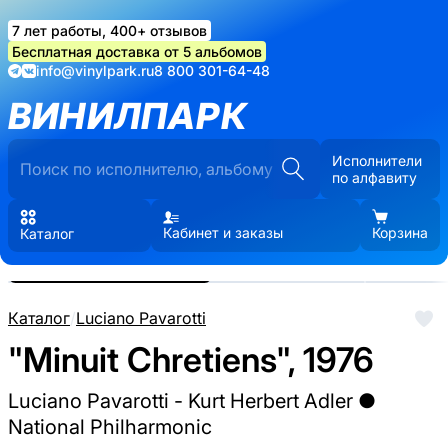
7 лет работы, 400+ отзывов
Бесплатная доставка от 5 альбомов
info@vinylpark.ru
8 800 301-64-48
ВИНИЛПАРК
Исполнители
по алфавиту
Кабинет и заказы
Корзина
Каталог
Реальные фото пластинки.
Нажмите, чтобы увеличить
Каталог
/
Luciano Pavarotti
"Minuit Chretiens", 1976
Luciano Pavarotti - Kurt Herbert Adler ●
National Philharmonic