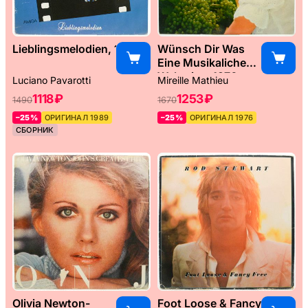
Lieblingsmelodien, 1989
Wünsch Dir Was
Eine Musikaliche
Weltreise, 1976
Luciano Pavarotti
Mireille Mathieu
1118 ₽
1253 ₽
1490
1670
–25%
ОРИГИНАЛ 1989
–25%
ОРИГИНАЛ 1976
СБОРНИК
Olivia Newton-
Foot Loose & Fancy