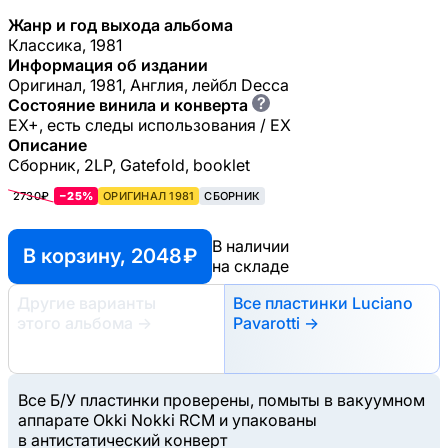
Жанр и год выхода альбома
Классика, 1981
Информация об издании
Оригинал, 1981, Англия, лейбл Decca
?
Состояние винила и конверта
EX+, есть следы использования / EX
Описание
Сборник, 2LP, Gatefold, booklet
2730₽
−25%
ОРИГИНАЛ 1981
СБОРНИК
В наличии
В корзину, 2048 ₽
на складе
Другие варианты
Все пластинки Luciano
этого альбома
→
Pavarotti →
Все Б/У пластинки проверены, помыты в вакуумном
аппарате Okki Nokki RCM и упакованы
в антистатический конверт