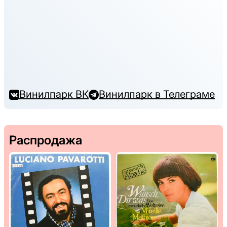
Винилпарк ВК
Винилпарк в Телеграме
Распродажа