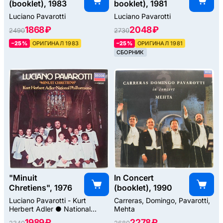
(booklet), 1983
booklet), 1981
Luciano Pavarotti
Luciano Pavarotti
1868 ₽
2048 ₽
2490
2730
–25%
ОРИГИНАЛ 1983
–25%
ОРИГИНАЛ 1981
СБОРНИК
"Minuit
In Concert
Chretiens", 1976
(booklet), 1990
Luciano Pavarotti - Kurt
Carreras, Domingo, Pavarotti,
Herbert Adler ● National
Mehta
Philharmonic
1989 ₽
2278 ₽