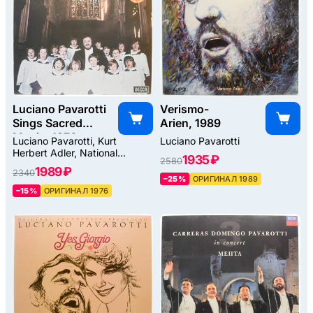
Luciano Pavarotti
Verismo-
Sings Sacred
Arien, 1989
Music, 1976
Luciano Pavarotti, Kurt
Luciano Pavarotti
Herbert Adler, National
1935 ₽
2580
Philharmonic
1989 ₽
2340
–25%
ОРИГИНАЛ 1989
–15%
ОРИГИНАЛ 1976