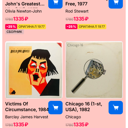
John's Greatest
Free, 1977
Hits (UK), 1977
Olivia Newton-John
Rod Stewart
1335 ₽
1335 ₽
1780
1780
–25%
ОРИГИНАЛ 1977
–25%
ОРИГИНАЛ 1977
СБОРНИК
Victims Of
Chicago 16 (1-st,
Circumstance, 1984
USA), 1982
Barclay James Harvest
Chicago
1335 ₽
1335 ₽
1780
1780