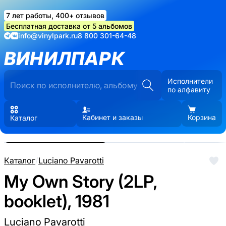
7 лет работы, 400+ отзывов
Бесплатная доставка от 5 альбомов
info@vinylpark.ru
8 800 301-64-48
ВИНИЛПАРК
Исполнители
по алфавиту
Кабинет и заказы
Корзина
Каталог
Реальные фото пластинки.
Нажмите, чтобы увеличить
Каталог
/
Luciano Pavarotti
My Own Story (2LP,
booklet), 1981
Luciano Pavarotti