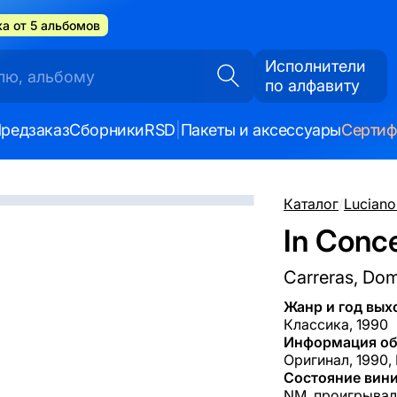
а от 5 альбомов
Исполнители
по алфавиту
редзаказ
Сборники
RSD
|
Пакеты и аксессуары
Серти
Каталог
/
Luciano
In Conce
Carreras, Dom
Жанр и год вых
Классика, 1990
Информация об
Оригинал, 1990,
Состояние вини
NM, проигрывал