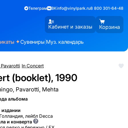
Телеграм
ВК
info@vinylpark.ru
8 800 301-64-48
Кабинет и заказы
Корзина
✦
фикаты
Сувениры
|
Муз. календарь
 Pavarotti
/
In Concert
rt (booklet), 1990
ingo, Pavarotti, Mehta
ода альбома
 издании
 Голландия, лейбл Decca
?
ла и конверта
ся редко и бережно / EX