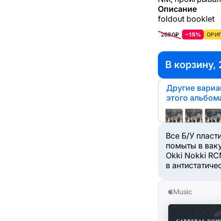
Описание
foldout booklet
2680₽
−15%
ОРИГ
В корзину, 
Другие вари
этого альбом
Все Б/У пласт
помыты в вак
Okki Nokki RC
в антистатиче