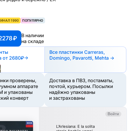
ИНАЛ 1990
ПОПУЛЯРНО
В наличии
2278 ₽
на складе
анты
Все пластинки Carreras,
а
от 2680₽
→
Domingo, Pavarotti, Mehta →
инки проверены,
Доставка в ПВЗ, постаматы,
уумном аппарате
почтой, курьером. Посылки
M и упакованы
надёжно упакованы
ский конверт
и застрахованы