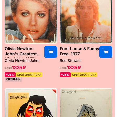
Olivia Newton-
Foot Loose & Fancy
John's Greatest
Free, 1977
Hits (UK), 1977
Olivia Newton-John
Rod Stewart
1335 ₽
1335 ₽
1780
1780
–25%
ОРИГИНАЛ 1977
–25%
ОРИГИНАЛ 1977
СБОРНИК