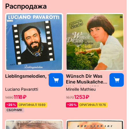
Распродажа
Lieblingsmelodien, 1989
Wünsch Dir Was
Eine Musikaliche
Weltreise, 1976
Luciano Pavarotti
Mireille Mathieu
1118 ₽
1253 ₽
1490
1670
–25%
ОРИГИНАЛ 1989
–25%
ОРИГИНАЛ 1976
СБОРНИК