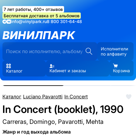
7 лет работы, 400+ отзывов
Бесплатная доставка от 5 альбомов
info@vinylpark.ru
8 800 301-64-48
ВИНИЛПАРК
Исполнители
по алфавиту
Кабинет и заказы
Корзина
Каталог
Реальные фото пластинки.
Нажмите, чтобы увеличить
Каталог
/
Luciano Pavarotti
/
In Concert
In Concert (booklet), 1990
Carreras, Domingo, Pavarotti, Mehta
Жанр и год выхода альбома