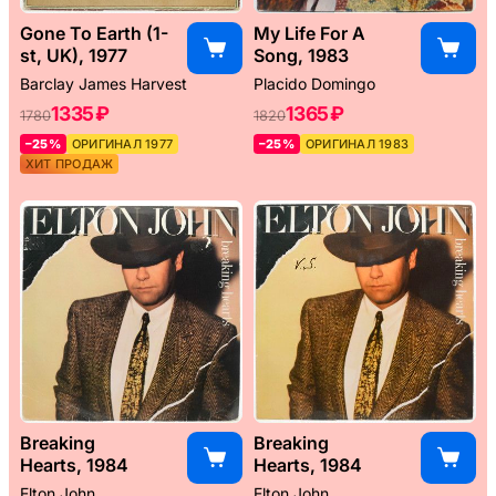
Gone To Earth (1-
My Life For A
st, UK), 1977
Song, 1983
Barclay James Harvest
Placido Domingo
1335 ₽
1365 ₽
1780
1820
–25%
ОРИГИНАЛ 1977
–25%
ОРИГИНАЛ 1983
ХИТ ПРОДАЖ
Breaking
Breaking
Hearts, 1984
Hearts, 1984
Elton John
Elton John