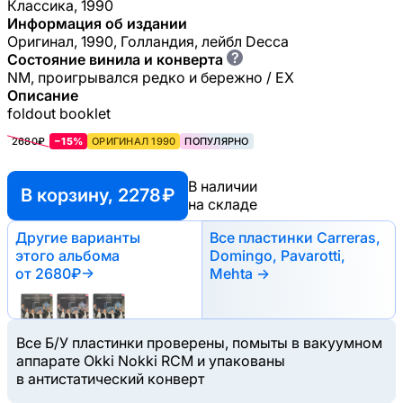
Классика, 1990
Информация об издании
Оригинал, 1990, Голландия, лейбл Decca
?
Состояние винила и конверта
NM, проигрывался редко и бережно / EX
Описание
foldout booklet
2680₽
−15%
ОРИГИНАЛ 1990
ПОПУЛЯРНО
В наличии
В корзину, 2278 ₽
на складе
Другие варианты
Все пластинки Carreras,
этого альбома
Domingo, Pavarotti,
от 2680₽
→
Mehta →
Все Б/У пластинки проверены, помыты в вакуумном
аппарате Okki Nokki RCM и упакованы
в антистатический конверт