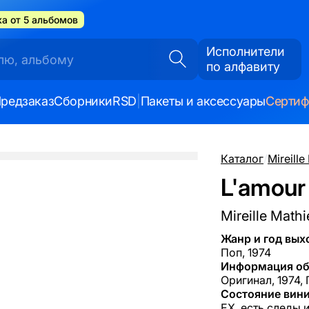
а от 5 альбомов
Исполнители
по алфавиту
редзаказ
Сборники
RSD
|
Пакеты и аксессуары
Серти
Каталог
/
Mireille
L'amour 
Mireille Math
Жанр и год вых
Поп, 1974
Информация об
Оригинал, 1974, 
Состояние вини
EX, есть следы 