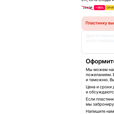
2340₽
−15%
ОРИГ
Пластинку вы
Другие вари
этого альбом
Оформите
Мы можем най
пожеланиям. 
и таможню. Вы
Цена и сроки 
и обсуждаютс
Если пластинк
мы забронируе
Напишите нам,