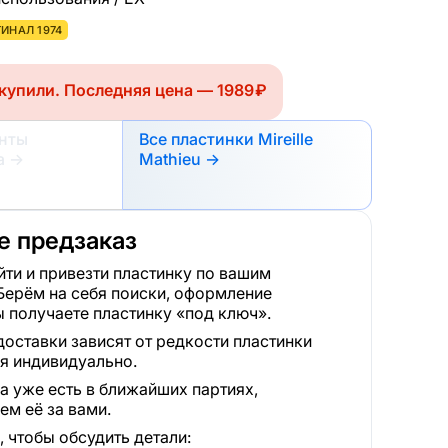
ИНАЛ 1974
купили. Последняя цена — 1989 ₽
анты
Все пластинки Mireille
а
→
Mathieu →
 предзаказ
ти и привезти пластинку по вашим
Берём на себя поиски, оформление
 получаете пластинку «под ключ».
доставки зависят от редкости пластинки
я индивидуально.
а уже есть в ближайших партиях,
м её за вами.
 чтобы обсудить детали: