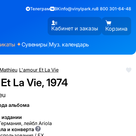
Телеграм
ВК
info@vinylpark.ru
8 800 301-64-48
Кабинет и заказы
Корзина
✦
фикаты
Сувениры
|
Муз. календарь
 Mathieu
/
L'amour Et La Vie
Et La Vie, 1974
ieu
ода альбома
 издании
Германия, лейбл Ariola
?
ла и конверта
использования / EX