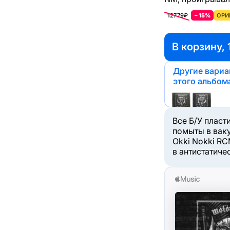
12779₽
−15%
ОРИ
В корзину, 
Другие вари
этого альбом
Все Б/У пласт
помыты в вак
Okki Nokki RC
в антистатиче