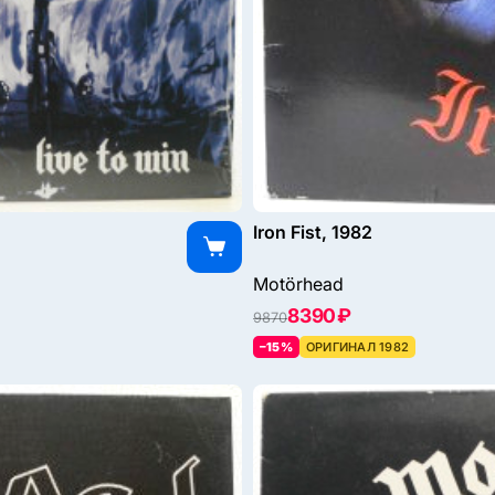
Iron Fist, 1982
Motörhead
8390 ₽
9870
–15%
ОРИГИНАЛ 1982