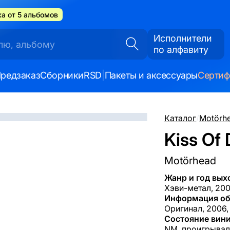
а от 5 альбомов
Исполнители
по алфавиту
редзаказ
Сборники
RSD
|
Пакеты и аксессуары
Серти
Каталог
/
Motörh
Kiss Of
Motörhead
Жанр и год вых
Хэви-метал, 20
Информация об
Оригинал, 2006
Состояние вини
NM, проигрывал