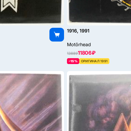
1916, 1991
Motörhead
11806 ₽
13889
–15%
ОРИГИНАЛ 1991