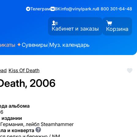
Телеграм
ВК
info@vinylpark.ru
8 800 301-64-48
Кабинет и заказы
Корзина
✦
фикаты
Сувениры
|
Муз. календарь
ead
/
Kiss Of Death
 Death, 2006
ода альбома
06
 издании
, Германия, лейбл Steamhammer
?
ла и конверта
ся редко и бережно / NM