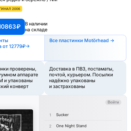
ГИНАЛ 2006
В наличии
10863 ₽
на складе
анты
Все пластинки Motörhead →
а
от 12779₽
→
инки проверены,
Доставка в ПВЗ, постаматы,
уумном аппарате
почтой, курьером. Посылки
M и упакованы
надёжно упакованы
ский конверт
и застрахованы