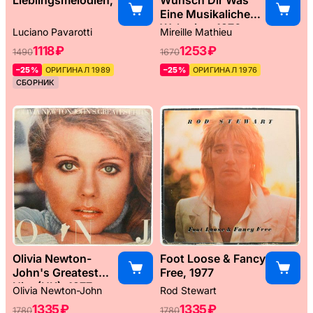
Eine Musikaliche
Weltreise, 1976
Luciano Pavarotti
Mireille Mathieu
1118 ₽
1253 ₽
1490
1670
–25%
ОРИГИНАЛ 1989
–25%
ОРИГИНАЛ 1976
СБОРНИК
Olivia Newton-
Foot Loose & Fancy
John's Greatest
Free, 1977
Hits (UK), 1977
Olivia Newton-John
Rod Stewart
1335 ₽
1335 ₽
1780
1780