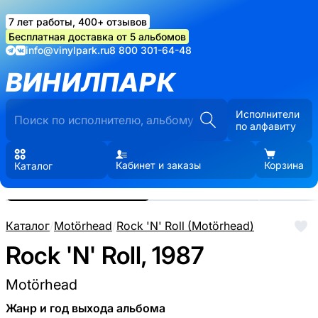
7 лет работы, 400+ отзывов
Бесплатная доставка от 5 альбомов
info@vinylpark.ru
8 800 301-64-48
ВИНИЛПАРК
Исполнители
по алфавиту
Кабинет и заказы
Корзина
Каталог
Реальные фото пластинки.
Нажмите, чтобы увеличить
Каталог
/
Motörhead
/
Rock 'N' Roll (Motörhead)
Rock 'N' Roll, 1987
Motörhead
Жанр и год выхода альбома