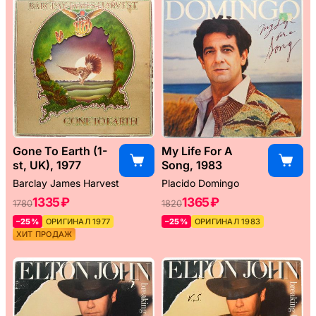
Gone To Earth (1-
My Life For A
st, UK), 1977
Song, 1983
Barclay James Harvest
Placido Domingo
1335 ₽
1365 ₽
1780
1820
–25%
ОРИГИНАЛ 1977
–25%
ОРИГИНАЛ 1983
ХИТ ПРОДАЖ