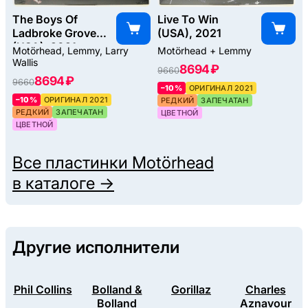
The Boys Of
Live To Win
Ladbroke Grove
(USA), 2021
(USA), 2021
Motörhead, Lemmy, Larry
Motörhead + Lemmy
Wallis
8694 ₽
9660
8694 ₽
9660
–10%
ОРИГИНАЛ 2021
–10%
ОРИГИНАЛ 2021
РЕДКИЙ
ЗАПЕЧАТАН
РЕДКИЙ
ЗАПЕЧАТАН
ЦВЕТНОЙ
ЦВЕТНОЙ
Все пластинки
Motörhead
в каталоге →
Другие исполнители
Phil Collins
Bolland &
Gorillaz
Charles
Bolland
Aznavour