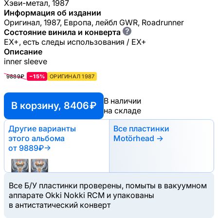
Хэви-метал, 1987
Информация об издании
Оригинал, 1987, Европа, лейбл GWR, Roadrunner
?
Состояние винила и конверта
EX+, есть следы использования / EX+
Описание
inner sleeve
9889₽
−15%
ОРИГИНАЛ 1987
В наличии
В корзину, 8406 ₽
на складе
Другие варианты
Все пластинки
этого альбома
Motörhead →
от 9889₽
→
Все Б/У пластинки проверены, помыты в вакуумном
аппарате Okki Nokki RCM и упакованы
в антистатический конверт