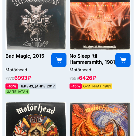
Bad Magic, 2015
No Sleep 'til
Hammersmith, 1981
Motörhead
Motörhead
6993 ₽
6426 ₽
7770
7559
–10%
ПЕРЕИЗДАНИЕ 2017
–15%
ОРИГИНАЛ 1981
ЗАПЕЧАТАН