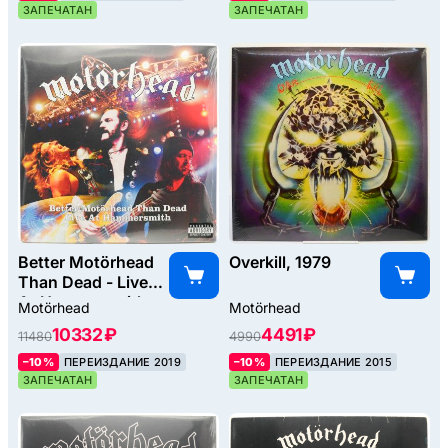
ЗАПЕЧАТАН
ЗАПЕЧАТАН
Better Motörhead
Overkill, 1979
Than Dead - Live
At Hammersmith
Motörhead
Motörhead
(4LP), 2007
10332 ₽
4491 ₽
11480
4990
–10%
ПЕРЕИЗДАНИЕ 2019
–10%
ПЕРЕИЗДАНИЕ 2015
ЗАПЕЧАТАН
ЗАПЕЧАТАН