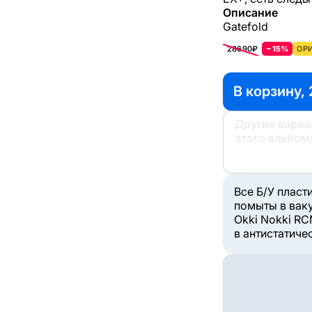
Описание
Gatefold
28690₽
−15%
ОРИ
В корзину,
Другие вари
этого альбом
Все Б/У пласт
помыты в вак
Okki Nokki RC
в антистатиче