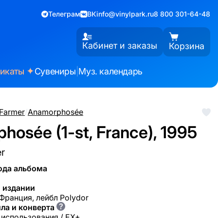
Телеграм
ВК
info@vinylpark.ru
8 800 301-64-48
Кабинет и заказы
Корзина
✦
фикаты
Сувениры
|
Муз. календарь
Farmer
/
Anamorphosée
hosée (1-st, France), 1995
r
ода альбома
 издании
 Франция, лейбл Polydor
?
ла и конверта
 использования / EX+