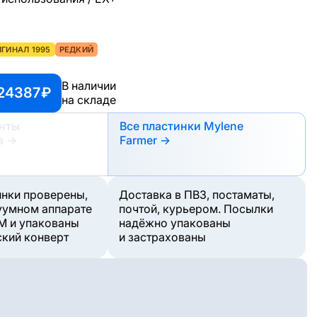
ГИНАЛ 1995
РЕДКИЙ
В наличии
 24387 ₽
на складе
анты
Все пластинки Mylene
а
→
Farmer →
инки проверены,
Доставка в ПВЗ, постаматы,
уумном аппарате
почтой, курьером. Посылки
M и упакованы
надёжно упакованы
ский конверт
и застрахованы