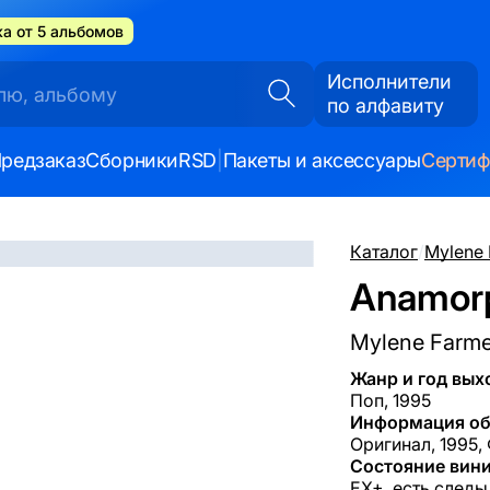
а от 5 альбомов
Исполнители
по алфавиту
редзаказ
Сборники
RSD
|
Пакеты и аксессуары
Серти
Каталог
/
Mylene 
Anamorp
Mylene Farme
Жанр и год вых
Поп, 1995
Информация об
Оригинал, 1995,
Состояние вини
EX+, есть следы