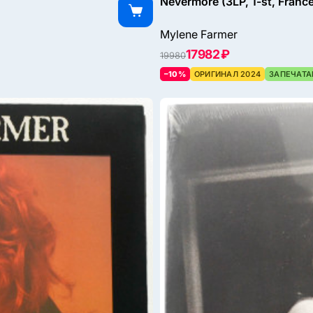
Nevermore (3LP, 1-st, Franc
Mylene Farmer
17982 ₽
19980
–10%
ОРИГИНАЛ 2024
ЗАПЕЧАТА